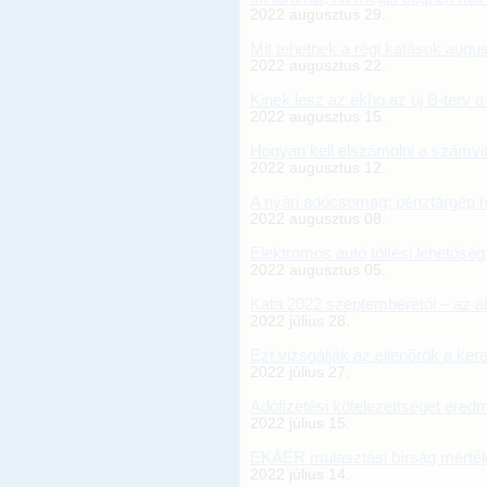
2022 augusztus 29.
Mit tehetnek a régi katások augu
2022 augusztus 22.
Kinek lesz az ekho az új B-terv a
2022 augusztus 15.
Hogyan kell elszámolni a számvi
2022 augusztus 12.
A nyári adócsomag: pénztárgép h
2022 augusztus 08.
Elektromos autó töltési lehetősé
2022 augusztus 05.
Kata 2022 szeptemberétől – az á
2022 július 28.
Ezt vizsgálják az ellenőrök a ke
2022 július 27.
Adófizetési kötelezettséget ere
2022 július 15.
EKÁER mulasztási bírság mérté
2022 július 14.