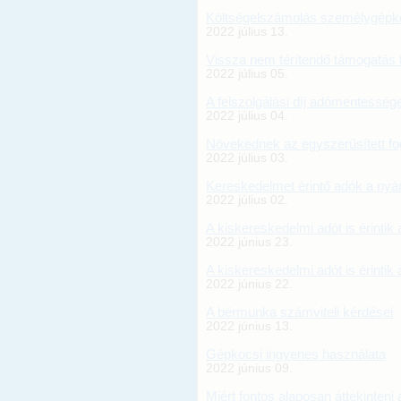
Költségelszámolás személygépkoc
2022 július 13.
Vissza nem térítendő támogatás 
2022 július 05.
A felszolgálási díj adómentesség
2022 július 04.
Növekednek az egyszerűsített fog
2022 július 03.
Kereskedelmet érintő adók a ny
2022 július 02.
A kiskereskedelmi adót is érintik 
2022 június 23.
A kiskereskedelmi adót is érintik 
2022 június 22.
A bérmunka számviteli kérdései
2022 június 13.
Gépkocsi ingyenes használata
2022 június 09.
Miért fontos alaposan áttekinteni 