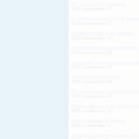
Kft. ügyvezető tb-jogállása
2025 szeptember 22.
A megbízási jogviszony tb-kérdé
2025 szeptember 17.
Autópálya matrica elszámolása
2025 szeptember 15.
Lakóingatlan beszerzését terhelő 
2025 szeptember 10.
Ügyvezető négyórás jogviszonya
2025 szeptember 09.
Tiszteletdíj elszámolása
2025 szeptember 08.
Áfa nélkül beszerzett személygé
2025 szeptember 02.
Pénzkezelési szabályzat egyszem
2025 szeptember 02.
Gyermektartási díj letiltása
2025 szeptember 01.
A letiltás új szabályai, avagy: men