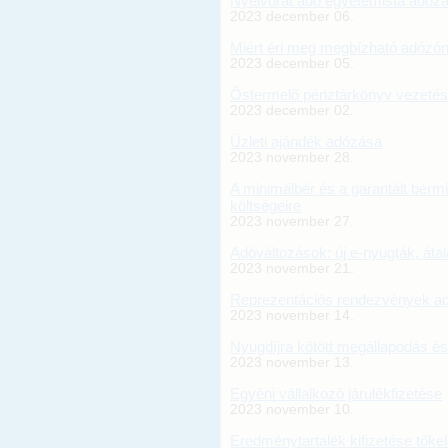
Nyelvórát adó egyetemista adóz
2023 december 06.
Miért éri meg megbízható adózón
2023 december 05.
Őstermelő pénztárkönyv vezeté
2023 december 02.
Üzleti ajándék adózása
2023 november 28.
A minimálbér és a garantált bér
költségeire
2023 november 27.
Adóváltozások: új e-nyugták, áta
2023 november 21.
Reprezentációs rendezvények a
2023 november 14.
Nyugdíjra kötött megállapodás és
2023 november 13.
Egyéni vállalkozó járulékfizetése
2023 november 10.
Eredménytartalék kifizetése tőkel