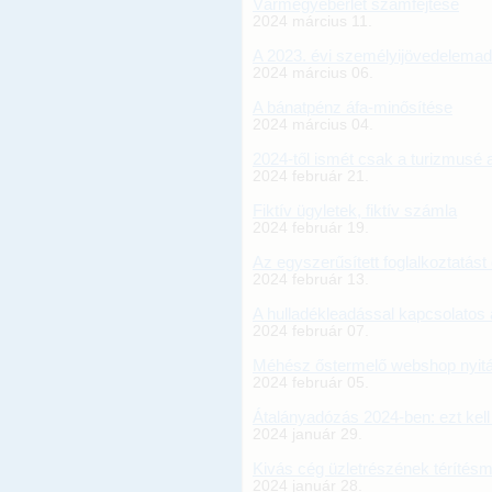
Vármegyebérlet számfejtése
2024 március 11.
A 2023. évi személyijövedelemad
2024 március 06.
A bánatpénz áfa-minősítése
2024 március 04.
2024-től ismét csak a turizmusé
2024 február 21.
Fiktív ügyletek, fiktív számla
2024 február 19.
Az egyszerűsített foglalkoztatást
2024 február 13.
A hulladékleadással kapcsolatos
2024 február 07.
Méhész őstermelő webshop nyit
2024 február 05.
Átalányadózás 2024-ben: ezt kell 
2024 január 29.
Kivás cég üzletrészének térítés
2024 január 28.