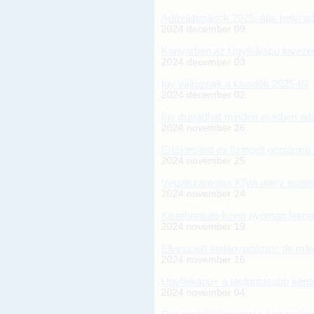
Adóváltozások 2025: áfa, helyi a
2024 december 09.
Kanyarban az Ügyfélkapu kivezeté
2024 december 03.
Így változnak a kisadók 2025-től
2024 december 02.
Így maradhat minden esetben ad
2024 november 26.
Értékesített és lízingelt gépjármű 
2024 november 25.
Végelszámolás KIVA alany eseté
2024 november 24.
Kisteherautó-lízing nyomán felm
2024 november 19.
Elvesztett átalányadózás: de mik
2024 november 16.
Ügyfélkapu+ a legfontosabb kérd
2024 november 04.