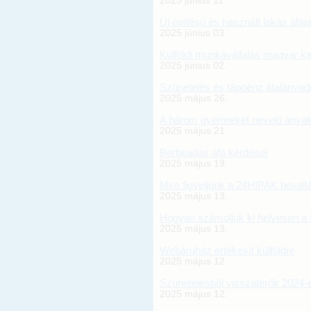
2025 június 11.
Új építésű és használt lakás áfáj
2025 június 03.
Külföldi munkavállalás magyar ka
2025 június 02.
Szünetelés és táppénz átalányad
2025 május 26.
A három gyermeket nevelő anyá
2025 május 21.
Bérbeadás áfa kérdései
2025 május 19.
Mire figyeljünk a 24HIPAK bevallá
2025 május 13.
Hogyan számoljuk ki helyesen a H
2025 május 13.
Webáruház értékesít külföldre
2025 május 12.
Szünetelésből visszatérők 2024-
2025 május 12.