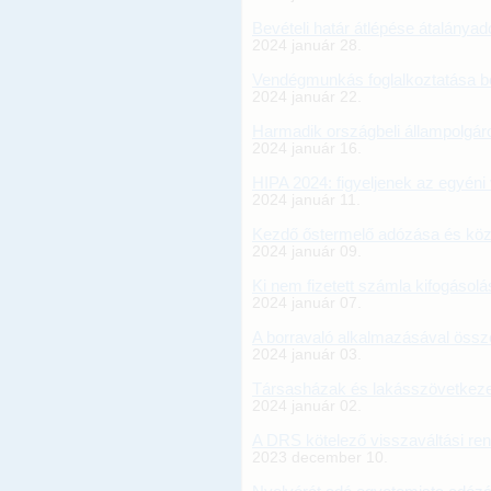
Bevételi határ átlépése átalánya
2024 január 28.
Vendégmunkás foglalkoztatása b
2024 január 22.
Harmadik országbeli állampolgár
2024 január 16.
HIPA 2024: figyeljenek az egyéni 
2024 január 11.
Kezdő őstermelő adózása és köz
2024 január 09.
Ki nem fizetett számla kifogásolá
2024 január 07.
A borravaló alkalmazásával öss
2024 január 03.
Társasházak és lakásszövetkeze
2024 január 02.
A DRS kötelező visszaváltási re
2023 december 10.