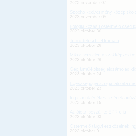
2023 november 07.
Szocho kedvezmény középiskolai
2023 november 05.
Főfoglalkozású őstermelő csed i
2023 október 30.
Termeltetési hitel kamata
2023 október 28.
Mikor nem elég a szakképzési 
2023 október 26.
Gépjármű-költség elszámolás kikü
2023 október 24.
Egészségügyi szolgáltató áfa m
2023 október 23.
Ingatlanok értékesítésének adóz
2023 október 15.
Autóipari beszállító EPR díja
2023 október 03.
Őstermelő tárgyi eszközeinek in
2023 október 01.