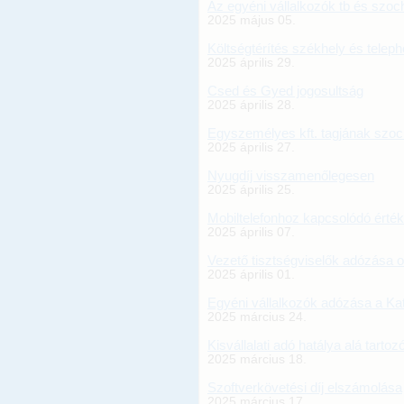
Az egyéni vállalkozók tb és szoc
2025 május 05.
Költségtérítés székhely és teleph
2025 április 29.
Csed és Gyed jogosultság
2025 április 28.
Egyszemélyes kft. tagjának szoc
2025 április 27.
Nyugdíj visszamenőlegesen
2025 április 25.
Mobiltelefonhoz kapcsolódó érték
2025 április 07.
Vezető tisztségviselők adózása o
2025 április 01.
Egyéni vállalkozók adózása a Ka
2025 március 24.
Kisvállalati adó hatálya alá tartoz
2025 március 18.
Szoftverkövetési díj elszámolása
2025 március 17.