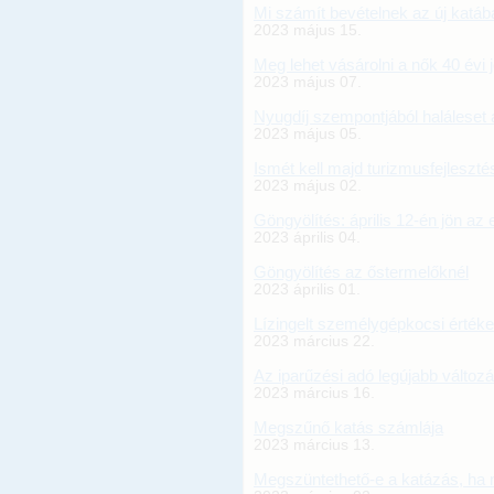
Mi számít bevételnek az új katá
2023 május 15.
Meg lehet vásárolni a nők 40 évi
2023 május 07.
Nyugdíj szempontjából haláleset a
2023 május 05.
Ismét kell majd turizmusfejlesztés
2023 május 02.
Göngyölítés: április 12-én jön az 
2023 április 04.
Göngyölítés az őstermelőknél
2023 április 01.
Lízingelt személygépkocsi értéke
2023 március 22.
Az iparűzési adó legújabb változá
2023 március 16.
Megszűnő katás számlája
2023 március 13.
Megszüntethető-e a katázás, ha