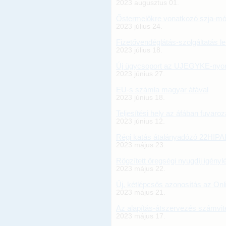
2023 augusztus 01.
Őstermelőkre vonatkozó szja-mó
2023 július 24.
Fizetővendéglátás-szolgáltatás 
2023 július 18.
Új ügycsoport az UJEGYKE-nyo
2023 június 27.
EU-s számla magyar áfával
2023 június 18.
Teljesítési hely az áfában fuvaro
2023 június 12.
Régi katás átalányadózó 22HIPA
2023 május 23.
Rögzített öregségi nyugdíj igény
2023 május 22.
Új, kétlépcsős azonosítás az On
2023 május 21.
Az alapítás-átszervezés számvit
2023 május 17.