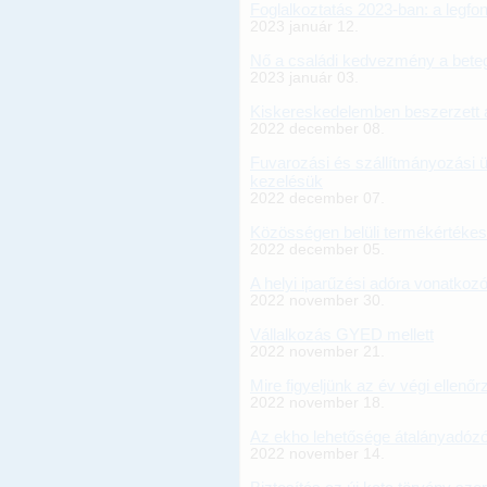
Foglalkoztatás 2023-ban: a legfo
2023 január 12.
Nő a családi kedvezmény a bete
2023 január 03.
Kiskereskedelemben beszerzett a
2022 december 08.
Fuvarozási és szállítmányozási ü
kezelésük
2022 december 07.
Közösségen belüli termékértékes
2022 december 05.
A helyi iparűzési adóra vonatko
2022 november 30.
Vállalkozás GYED mellett
2022 november 21.
Mire figyeljünk az év végi ellenő
2022 november 18.
Az ekho lehetősége átalányadóz
2022 november 14.