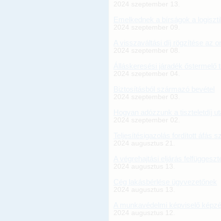
2024 szeptember 13.
Emelkednek a bírságok a logiszti
2024 szeptember 09.
A visszaváltási díj rögzítése az 
2024 szeptember 08.
Álláskeresési járadék őstermelő 
2024 szeptember 04.
Biztosításból származó bevétel
2024 szeptember 03.
Hogyan adózzunk a tiszteletdíj u
2024 szeptember 02.
Teljesítésigazolás fordított áfás
2024 augusztus 21.
A végrehajtási eljárás felfüggesz
2024 augusztus 13.
Cég lakásbérlése ügyvezetőnek
2024 augusztus 13.
A munkavédelmi képviselő képz
2024 augusztus 12.