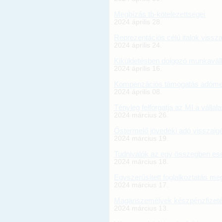
Megbízás tb-kötelezettségei
2024 április 28.
Reprezentációs célú italok vissz
2024 április 24.
Kiküldetésben dolgozó munkaváll
2024 április 16.
Kompenzációs támogatás adóme
2024 április 08.
Tényleg felforgatja az MI a vállal
2024 március 26.
Őstermelő jövedéki adó visszaig
2024 március 19.
Tudnivalók az egy összegben es
2024 március 18.
Egyszerűsített foglalkoztatás m
2024 március 17.
Magánszemélyek készpénzfizeté
2024 március 13.