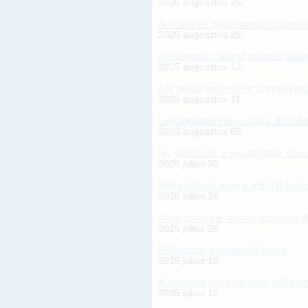
2025 augusztus 25.
Adózási és nyilvántartási tudniva
2025 augusztus 25.
Átalányadós, alanyi mentes adózó
2025 augusztus 12.
Áfa nélkül beszerzett személygé
2025 augusztus 11.
Lakóingatlan 5%-os áfája 2025-b
2025 augusztus 05.
Így változnak a nyugdíjasok sz
2025 július 30.
Miért őrizzük meg a régi TB-kisk
2025 július 29.
Választhatja-e átalányadózó az e
2025 július 28.
Bérbeadott ingatlan felújítása
2025 július 18.
A szociális hozzájárulási adó k
2025 július 10.