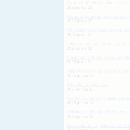
Gyorskérdések a családi kedve
2025 július 10.
Háromgyermekes átalányadózó 
2025 július 07.
Kft. tulajdonosa katás egyéni váll
2025 július 07.
Teljesítéshez szükséges személyi 
2025 július 02.
Éleslátást biztosító szemüveg e
2025 július 01.
Újabb kérdések az egyszerűsített 
2025 június 18.
Közvetett szolgáltatás
2025 június 16.
Nyugdíjas „beugró” foglalkoztatá
2025 június 11.
Vállalkozó adózása többes jogvi
2025 június 11.
Harmadik országbeli munkaválla