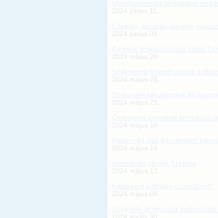
Mezőgazdasági támogatás elsz
2024 június 11.
Csekély összegű ajándék adózá
2024 június 03.
A cégek finanszírozása külső for
2024 május 28.
Székhelyre történő utazás költsé
2024 május 25.
Számviteli beszámolók és bizony
2024 május 21.
Őstermelő termékeit értékesítő 
2024 május 18.
Faktorcég által felszámított ka
2024 május 14.
Innovációs járulék fizetése
2024 május 13.
Katásként külföldre számlázni?
2024 május 06.
Székhely-áthelyezés kedvezőbb ip
2024 április 30.