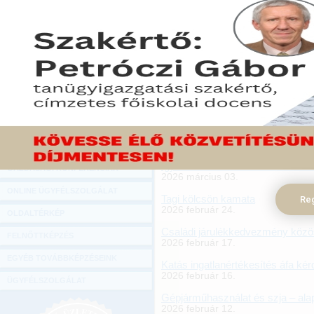
Az őstermelő adózása 2026-ban
Hírlevél
2026 április 08.
A kisvállalati adó foglalkoztatás
ONLINE KÖZVETÍTÉSEK
2026 március 30.
KÖNYVELŐI TOVÁBBKÉPZÉSEK
Miben kell módosítanunk a cafeté
2026 március 26.
DIGITÁLIS TERMÉKEK
Katás vállalkozó ügyvezetőként
TANÁCSADÁS
2026 március 19.
GAZDASÁGI SZAKKÖNYVEK
30 év alatti anyák kedvezménye 
2026 március 18.
GAZDASÁGI FOLYÓIRATOK
Így adózhatnak az őstermelők 2
GAZDASÁGI KONFERENCIÁK
2026 március 03.
ONLINE ÜGYFÉLSZOLGÁLAT
Tagi kölcsön kamata
Reg
2026 február 24.
OLDALTÉRKÉP
Családi járulékkedvezmény közö
FELNŐTTKÉPZÉS
2026 február 17.
EGYÉB TOVÁBBKÉPZÉSEINK
Katás ingatlanértékesítés áfa kér
2026 február 16.
ÜGYFÉLSZOLGÁLAT
Gépjárműhasználat és szja – ala
2026 február 12.