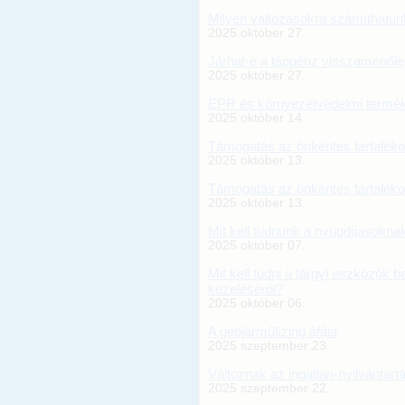
Milyen változásokra számíthatun
2025 október 27.
Járhat-e a táppénz visszamenől
2025 október 27.
EPR és környezetvédelmi termék
2025 október 14.
Támogatás az önkéntes tartaléko
2025 október 13.
Támogatás az önkéntes tartaléko
2025 október 13.
Mit kell tudnunk a nyugdíjasoknak
2025 október 07.
Mit kell tudni a tárgyi eszközök
kezeléséről?
2025 október 06.
A gépjárműlízing áfája
2025 szeptember 23.
Változnak az ingatlan-nyilvántartá
2025 szeptember 22.