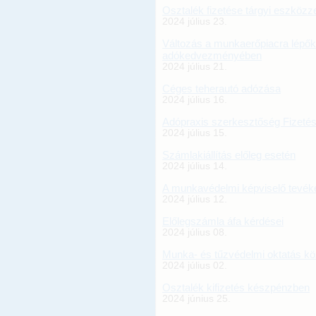
Osztalék fizetése tárgyi eszközz
2024 július 23.
Változás a munkaerőpiacra lépők 
adókedvezményében
2024 július 21.
Céges teherautó adózása
2024 július 16.
Adópraxis szerkesztőség Fizetés
2024 július 15.
Számlakiállítás előleg esetén
2024 július 14.
A munkavédelmi képviselő tevé
2024 július 12.
Előlegszámla áfa kérdései
2024 július 08.
Munka- és tűzvédelmi oktatás k
2024 július 02.
Osztalék kifizetés készpénzben
2024 június 25.