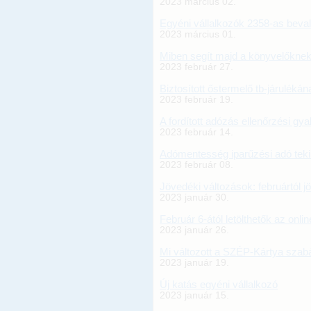
2023 március 02.
Egyéni vállalkozók 2358-as beval
2023 március 01.
Miben segít majd a könyvelőkne
2023 február 27.
Biztosított őstermelő tb-járuléká
2023 február 19.
A fordított adózás ellenőrzési gya
2023 február 14.
Adómentesség iparűzési adó teki
2023 február 08.
Jövedéki változások: februártól 
2023 január 30.
Február 6-ától letölthetők az onli
2023 január 26.
Mi változott a SZÉP-Kártya szab
2023 január 19.
Új katás egyéni vállalkozó
2023 január 15.