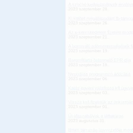
A szocho kedvezmények érvénye
2023 szeptember 28.
Ki köthet megállapodást tb-támog
2023 szeptember 26.
Az e-kereskedelem fizetési módj
2023 szeptember 21.
A borravaló adómentességének fel
2023 szeptember 19.
Baromfitartó őstermelő EPR díja
2023 szeptember 18.
Nyugdíjas programozó adózása
2023 szeptember 06.
Katás egyéni vállalkozó kft ügyv
2023 szeptember 03.
Vissza kell fizetniük az önkormá
2023 szeptember 01.
Új áfaszabályok a láthatáron
2023 augusztus 31.
Betéti társaság ügyvezetője meg