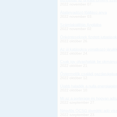
Biztosítás az új kata törvény sze
2022 november 07.
Átalányadózó főállású anya
2022 november 03.
Számlakiállítás Angliába
2022 november 02.
Önkénteseknek fizetett juttatáso
2022 október 26.
Az új katásokra vonatkozó járulék
2022 október 24.
Csak így olvashatják be okmánya
2022 október 21.
Őstermelők családi gazdaságáva
2022 október 12.
Újabb haladék a nulla energiaigé
2022 október 10.
Mi az a porterage és hogyan adó
2022 szeptember 27.
Négyfős ÖCSG jövedéki adó vis
2022 szeptember 23.