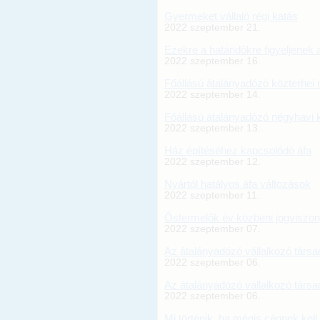
Gyermeket vállaló régi katás
2022 szeptember 21.
Ezekre a határidőkre figyeljenek 
2022 szeptember 16.
Főállású átalányadózó közterhei 
2022 szeptember 14.
Főállású átalányadózó négyhavi 
2022 szeptember 13.
Ház építéséhez kapcsolódó áfa
2022 szeptember 12.
Nyártól hatályos áfa változások
2022 szeptember 11.
Őstermelők év közbeni jogviszon
2022 szeptember 07.
Az átalányadózó vállalkozó társa
2022 szeptember 06.
Az átalányadózó vállalkozó társa
2022 szeptember 06.
Mi történik, ha mégis cégnek ke