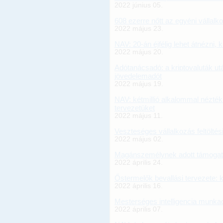
2022 június 05.
608 ezerre nőtt az egyéni vállal
2022 május 23.
NAV: 20-án éjfélig lehet átnézni, 
2022 május 20.
Adótanácsadó: a kriptovaluták utá
jövedelemadót
2022 május 19.
NAV: kétmillió alkalommal nézték
tervezetüket
2022 május 11.
Veszteséges vállalkozás feltöltés
2022 május 02.
Magánszemélynek adott támoga
2022 április 24.
Őstermelők bevallási tervezete: 
2022 április 16.
Mesterséges intelligencia munkac
2022 április 07.