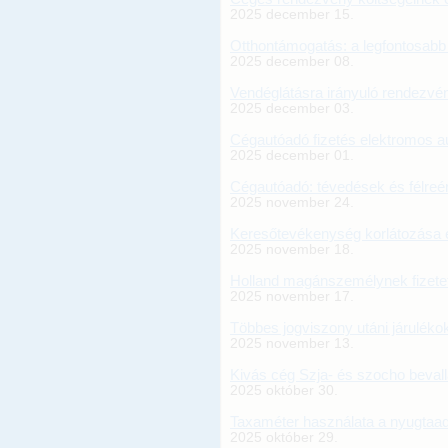
2025 december 15.
Otthontámogatás: a legfontosabb 
2025 december 08.
Vendéglátásra irányuló rendezvé
2025 december 03.
Cégautóadó fizetés elektromos a
2025 december 01.
Cégautóadó: tévedések és félreé
2025 november 24.
Keresőtevékenység korlátozása e
2025 november 18.
Holland magánszemélynek fizetet
2025 november 17.
Többes jogviszony utáni járuléko
2025 november 13.
Kivás cég Szja- és szocho beval
2025 október 30.
Taxaméter használata a nyugtaad
2025 október 29.