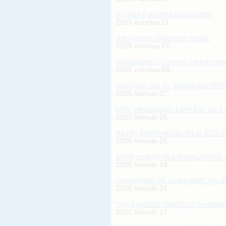
A családi járulékkedvezmény
2025 március 11.
Adómentes árbevétel határa
2025 március 07.
Átalányadózó szocho kedvezmé
2025 március 03.
Iparűzési adó és átalányadó 202
2025 február 27.
NAV ellenőrzésre bármikor sor ke
2025 február 26.
Kezdő őstermelő járulékai 2025-
2025 február 25.
Mikor számít be a megbízási díj 
2025 február 24.
Göngyölítés és minimálbér: így a
2025 február 24.
Gyod melletti vállalkozói tevéke
2025 február 17.