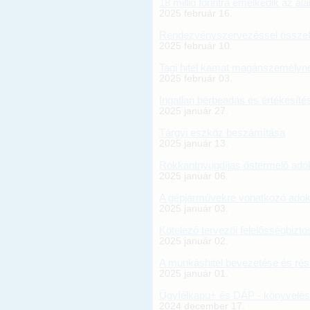
18 millió forintra emelkedik az a
2025 február 16.
Rendezvényszervezéssel összef
2025 február 10.
Tagi hitel kamat magánszemélyn
2025 február 03.
Ingatlan bérbeadás és értékesíté
2025 január 27.
Tárgyi eszköz beszámítása
2025 január 13.
Rokkantnyugdíjas őstermelő adó
2025 január 06.
A gépjárművekre vonatkozó adókö
2025 január 03.
Kötelező tervezői felelősségbizto
2025 január 02.
A munkáshitel bevezetése és rész
2025 január 01.
Ügyfélkapu+ és DÁP - könyvelés
2024 december 17.