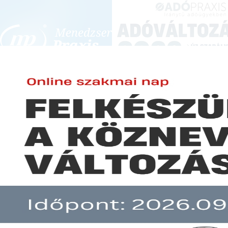
BEJELENTKEZÉS
KONFERENCIÁK ÉS KÉPZÉSEK
|
SZA
E-mail cím:
Jelszó:
Használt autó értékesítésével ö
2026 május 04.
Befogadott számlákra vonatkozó a
Elfelejtett jelszó
2026 április 27.
Előfizetéseinkről
Bevallás és számlázás külföldi 
2026 április 14.
Még nem ügyfelünk?