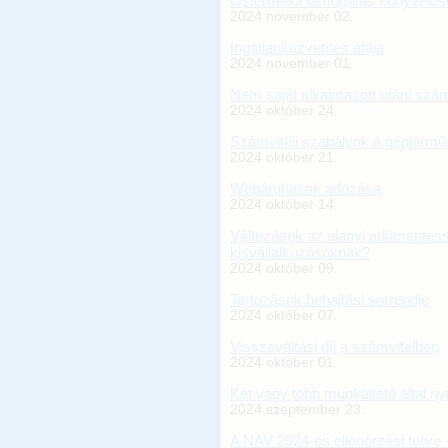
Őstermelői támogatás könyvelés
2024 november 02.
Ingatlanközvetítés áfája
2024 november 01.
Nem saját alkalmazott utáni szá
2024 október 24.
Számviteli szabályok a gépjármű 
2024 október 21.
Webáruházak adózása
2024 október 14.
Változások az alanyi adómentess
kisvállalkozásoknak?
2024 október 09.
Tartozások behajtási sorrendje
2024 október 07.
Visszaváltási díj a számvitelben
2024 október 01.
Két vagy több munkáltató által ny
2024 szeptember 23.
A NAV 2024-es ellenőrzési terve 