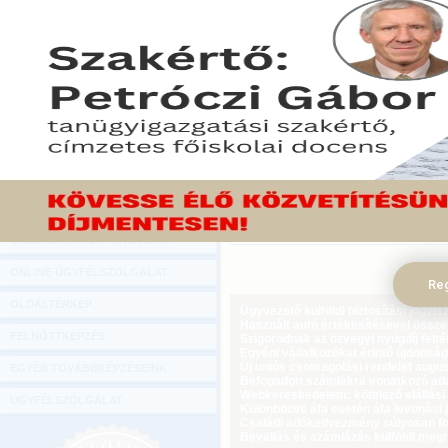
Hírlevél
Néhány évvel ezelőtt mé
ONLINE KÖZVETÍTÉSEK
jellemző a magyar gaz
megfordult és a vállal
KÖNYVELŐI TOVÁBBKÉPZÉSEK
önmagában még nem negatí
DIGITÁLIS TERMÉKEK
kisebb, de stabilabb cégvilá
TANÁCSADÁS
2015. február 04.
GAZDASÁGI SZAKKÖNYVEK
Tekintse meg a cikket a Gazdasági Rád
GAZDASÁGI FOLYÓIRATOK
GAZDASÁGI KONFERENCIÁK
ONLINE ÜGYFÉLSZOLGÁLAT
Reg
OLDALTÉRKÉP
Ügyvezető külföldi biztosítási jogvi
Használt autó értékesítésével össz
FELNŐTTKÉPZÉS
Szigorodnak az özvegyi nyugdíj feltét
Egyéni vállalkozókat érintő újdonság
Új uniós csomagolási rendelet augus
EGYÉB TOVÁBBKÉPZÉSEINK
Befogadott számlákra vonatkozó adat
Webkereskedelem: kötelező elállási 
ÜGYFÉLSZOLGÁLAT
Különbözeti áfa esetén áfa levonási 
Családi adókedvezmény súlyosan fog
Bevallás és számlázás külföldi meg