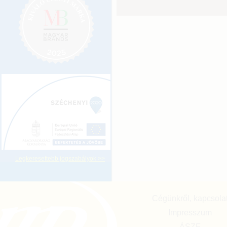
Legkeresettebb jogszabályok >>
Cégünkről, kapcsola
Impresszum
ÁSZF