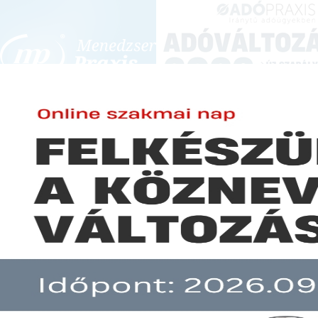
BEJELENTKEZÉS
KONFERENCIÁK ÉS KÉPZÉSEK
|
SZA
E-mail cím:
Jelszó:
Elfelejtett jelszó
Egyre kevesebb céget alapítan
Előfizetéseinkről
Még nem ügyfelünk?
A hír több mint 30 napja nem frissült!