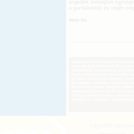
engedjék benyújtani egységes
a gazdálkodási év végén megv
mno.hu
Ügyvezető külföldi biztosítási jogvi
Használt autó értékesítésével össz
Szigorodnak az özvegyi nyugdíj feltét
Egyéni vállalkozókat érintő újdonság
Új uniós csomagolási rendelet augus
Befogadott számlákra vonatkozó adat
Webkereskedelem: kötelező elállási 
Különbözeti áfa esetén áfa levonási 
Családi adókedvezmény súlyosan fog
Bevallás és számlázás külföldi meg
Cégünkről, kapcsola