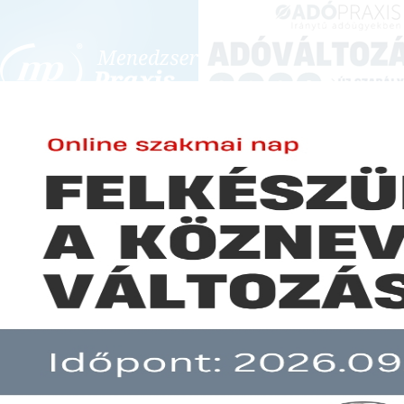
BEJELENTKEZÉS
KONFERENCIÁK ÉS KÉPZÉSEK
|
SZA
E-mail cím:
Jelszó:
Elfelejtett jelszó
A gazdák kártérítésre számítana
Előfizetéseinkről
Még nem ügyfelünk?
A hír több mint 30 napja nem frissült!