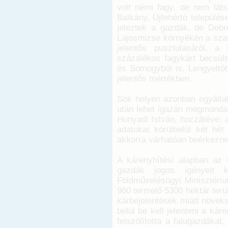
volt némi fagy, de nem láts
Balkány, Újfehértó település
jeleztek a gazdák, de Debr
Lajosmizse környékén a sza
jelentős pusztulásáról, 
százalékos fagykárt becsült
és Somogyból is, Lengyeltót
jelentős mértékben.
Sok helyen azonban egyáltal
után lehet igazán megmondani
Hunyadi István, hozzátéve: 
adatokat körülbelül két hét
akkorra várhatóan beérkeznek
A kárenyhítési alapban az i
gazdák jogos igényeit k
Földművelésügyi Minisztériu
960 termelő 5300 hektár terü
kárbejelentések miatt növeks
belül be kell jelenteni a k
felszólította a falugazdákat