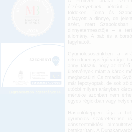
A Fruitveb adatai szeri
érzékenyebbek, például a
földeken. Tolna és Szabo
elfagyott a dinnye, de jele
azért, mert Szabolcsba
dinnyetermesztője – a ter
állomány. A bab és a borsó
fagyhatott.
Gyümölcsöseinkben a virá
rekordmennyiségű virágot haj
annyi látszik, hogy az eltér
ültetvények miatt a károk mé
megbecsülni Csizmadia Györg
már lepotyogtak, de sok zöl
utóbbi milyen arányban káro
Legkeresettebb jogszabályok >>
mértéke azonban nem érheti
egyes régiókban vagy helyenk
Hasonlóképpen látja a hel
gyümölcs szakreferense i
dánszentmiklósi almaülte
betakarítani. A Dunakanyarb