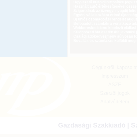
Ügyvezető külföldi biztosítási jogvi
Használt autó értékesítésével össz
Szigorodnak az özvegyi nyugdíj feltét
Egyéni vállalkozókat érintő újdonság
Új uniós csomagolási rendelet augus
Befogadott számlákra vonatkozó adat
Webkereskedelem: kötelező elállási 
Különbözeti áfa esetén áfa levonási 
Családi adókedvezmény súlyosan fog
Bevallás és számlázás külföldi meg
Cégünkről, kapcsola
Impresszum
ÁSZF
Szerzői jogok
Adatvédelem
Gazdasági Szakkiadó | Sz