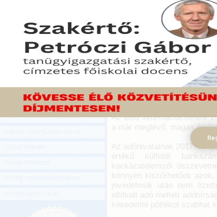
Hírlevél
Szeptember 30-tól az állami
ONLINE KÖZVETÍTÉSEK
bankszámlák egyenlegére is
70 országból érkezhet in
KÖNYVELŐI TOVÁBBKÉPZÉSEK
NAV-hoz - közölte a Nemze
DIGITÁLIS TERMÉKEK
2017. július 17.
TANÁCSADÁS
A tárca közleménye kitér a
GAZDASÁGI SZAKKÖNYVEK
lehetőséget arra, hogy ne a r
bankszámlán lévő vagy más m
GAZDASÁGI FOLYÓIRATOK
Az első információcserére 20
GAZDASÁGI KONFERENCIÁK
a már meglévő, magas érték
ONLINE ÜGYFÉLSZOLGÁLAT
Reg
Az adóhivatalnak 2017. szep
OLDALTÉRKÉP
értékű külföldi banksz
FELNŐTTKÉPZÉS
kockázatelemzői összevetne
könnyen kiszűrhetőek azok, 
EGYÉB TOVÁBBKÉPZÉSEINK
jövedelmük után nem fizet
eltitkolt adó mellett adóbír
ÜGYFÉLSZOLGÁLAT
késedelmi pótlékot szabhat k