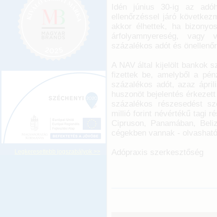
Idén június 30-ig az adóh
ellenőrzéssel járó következ
akkor élhettek, ha bizonyos
árfolyamnyereség, vagy v
százalékos adót és önellenőrz
A NAV által kijelölt bankok sz
fizettek be, amelyből a pé
százalékos adót, azaz áprili
huszonöt bejelentés érkezet
százalékos részesedést sz
millió forint névértékű tagi
Cipruson, Panamában, Beli
cégekben vannak - olvasha
Adópraxis szerkesztőség
Legkeresettebb jogszabályok >>