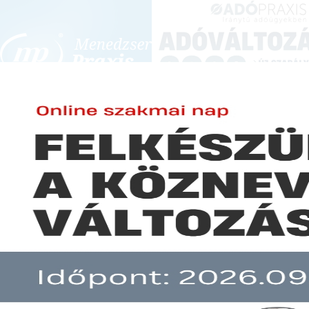
BEJELENTKEZÉS
KONFERENCIÁK ÉS KÉPZÉSEK
|
SZA
E-mail cím:
Jelszó:
Elfelejtett jelszó
Októbertől a NAV rálát az eddig
Előfizetéseinkről
Még nem ügyfelünk?
A hír több mint 30 napja nem frissült!