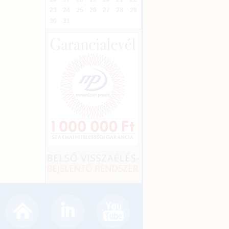
23
24
25
26
27
28
29
30
31