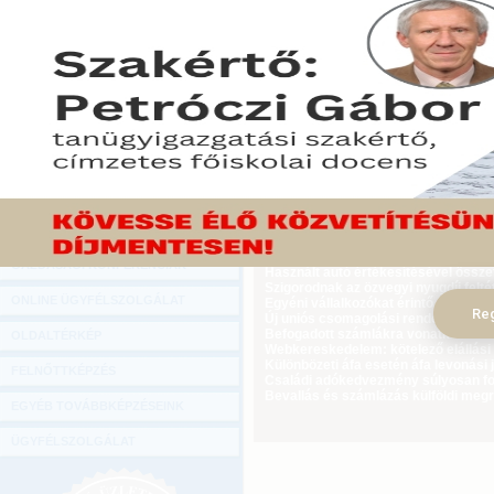
Hírlevél
Londoni felzárkózó piaci elemzők szer
ONLINE KÖZVETÍTÉSEK
kijelölése után sem valószínű fordula
2011. március 07.
KÖNYVELŐI TOVÁBBKÉPZÉSEK
Tekintse meg a cikket a Gazdasági Rá
DIGITÁLIS TERMÉKEK
TANÁCSADÁS
GAZDASÁGI SZAKKÖNYVEK
GAZDASÁGI FOLYÓIRATOK
Ügyvezető külföldi biztosítási jogvi
GAZDASÁGI KONFERENCIÁK
Használt autó értékesítésével össz
Szigorodnak az özvegyi nyugdíj feltét
ONLINE ÜGYFÉLSZOLGÁLAT
Egyéni vállalkozókat érintő újdonság
Reg
Új uniós csomagolási rendelet augus
Befogadott számlákra vonatkozó adat
OLDALTÉRKÉP
Webkereskedelem: kötelező elállási 
Különbözeti áfa esetén áfa levonási 
FELNŐTTKÉPZÉS
Családi adókedvezmény súlyosan fog
Bevallás és számlázás külföldi meg
EGYÉB TOVÁBBKÉPZÉSEINK
ÜGYFÉLSZOLGÁLAT