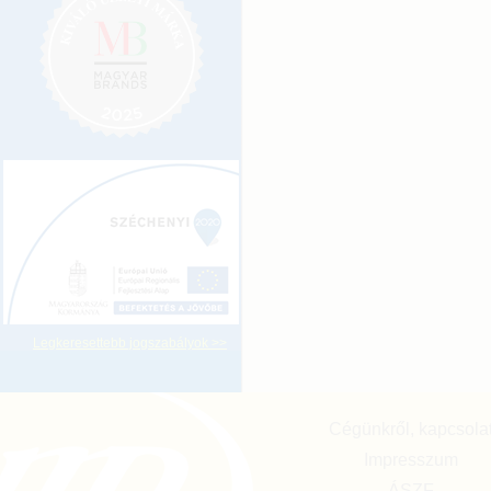
Legkeresettebb jogszabályok >>
Cégünkről, kapcsola
Impresszum
ÁSZF