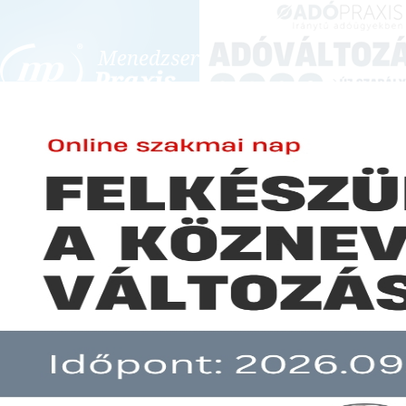
BEJELENTKEZÉS
KONFERENCIÁK ÉS KÉPZÉSEK
|
SZA
E-mail cím:
-
Jelszó:
Elfelejtett jelszó
Londoni elemzők: továbbra sem
Előfizetéseinkről
Még nem ügyfelünk?
A hír több mint 30 napja nem frissült!