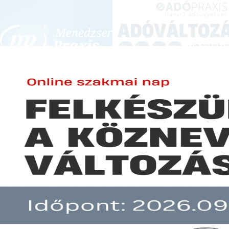
BEJELENTKEZÉS
KONFERENCIÁK ÉS KÉPZÉSEK
|
SZA
E-mail cím:
-
Jelszó:
Elfelejtett jelszó
Bezárnak a gyógyszertárak
Előfizetéseinkről
Még nem ügyfelünk?
A hír több mint 30 napja nem frissült!