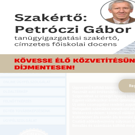
Hírlevél
A Magyar Gyógyszerészi
ONLINE KÖZVETÍTÉSEK
további csökkentésével a
csökkenhetnek, ez pedig 
KÖNYVELŐI TOVÁBBKÉPZÉSEK
zavarait is okozhatja.
DIGITÁLIS TERMÉKEK
2012. február 22.
TANÁCSADÁS
Tekintse meg a cikket a Gazdasági Rád
GAZDASÁGI SZAKKÖNYVEK
GAZDASÁGI FOLYÓIRATOK
GAZDASÁGI KONFERENCIÁK
ONLINE ÜGYFÉLSZOLGÁLAT
Reg
Ügyvezető külföldi biztosítási jogvi
OLDALTÉRKÉP
Használt autó értékesítésével össz
Szigorodnak az özvegyi nyugdíj feltét
Egyéni vállalkozókat érintő újdonság
FELNŐTTKÉPZÉS
Új uniós csomagolási rendelet augus
Befogadott számlákra vonatkozó adat
EGYÉB TOVÁBBKÉPZÉSEINK
Webkereskedelem: kötelező elállási 
Különbözeti áfa esetén áfa levonási 
ÜGYFÉLSZOLGÁLAT
Családi adókedvezmény súlyosan fog
Bevallás és számlázás külföldi meg