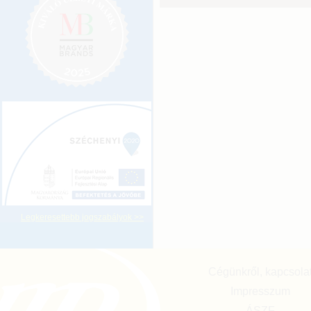
Legkeresettebb jogszabályok >>
Cégünkről, kapcsola
Impresszum
ÁSZF