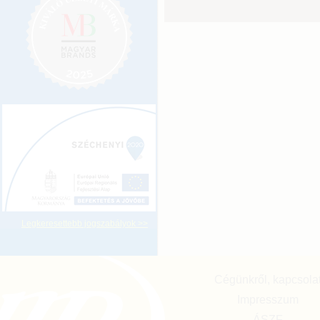
Legkeresettebb jogszabályok >>
Cégünkről, kapcsola
Impresszum
ÁSZF