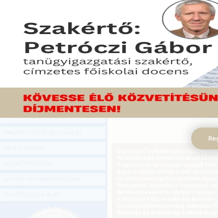
Hírlevél
"Brutálisnak" és kockáza
ONLINE KÖZVETÍTÉSEK
banki elemzők a kormán
döntését, amely a megk
KÖNYVELŐI TOVÁBBKÉPZÉSEK
alkotmányossági aggál
DIGITÁLIS TERMÉKEK
hozamemelkedéssel is járh
TANÁCSADÁS
2010. november 25.
GAZDASÁGI SZAKKÖNYVEK
Tekintse meg a cikket a Gazdasági Rá
GAZDASÁGI FOLYÓIRATOK
GAZDASÁGI KONFERENCIÁK
ONLINE ÜGYFÉLSZOLGÁLAT
Reg
OLDALTÉRKÉP
Ügyvezető külföldi biztosítási jogvi
Használt autó értékesítésével össz
FELNŐTTKÉPZÉS
Szigorodnak az özvegyi nyugdíj feltét
Egyéni vállalkozókat érintő újdonság
Új uniós csomagolási rendelet augus
EGYÉB TOVÁBBKÉPZÉSEINK
Befogadott számlákra vonatkozó adat
Webkereskedelem: kötelező elállási 
ÜGYFÉLSZOLGÁLAT
Különbözeti áfa esetén áfa levonási 
Családi adókedvezmény súlyosan fog
Bevallás és számlázás külföldi meg