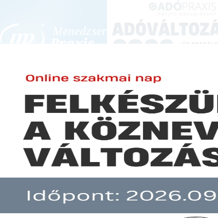
BEJELENTKEZÉS
KONFERENCIÁK ÉS KÉPZÉSEK
|
SZA
E-mail cím:
-
Jelszó:
Elfelejtett jelszó
Elemzők: kockázatos a kormán
Előfizetéseinkről
Még nem ügyfelünk?
A hír több mint 30 napja nem frissült!