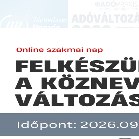
BEJELENTKEZÉS
KONFERENCIÁK ÉS KÉPZÉSEK
|
SZA
E-mail cím:
Jelszó:
Elfelejtett jelszó
Erre figyeljen, ha januárban mé
Előfizetéseinkről
Még nem ügyfelünk?
A hír több mint 30 napja nem frissült!