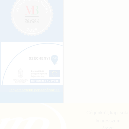
Legkeresettebb jogszabályok >>
Cégünkről, kapcsola
Impresszum
ÁSZF