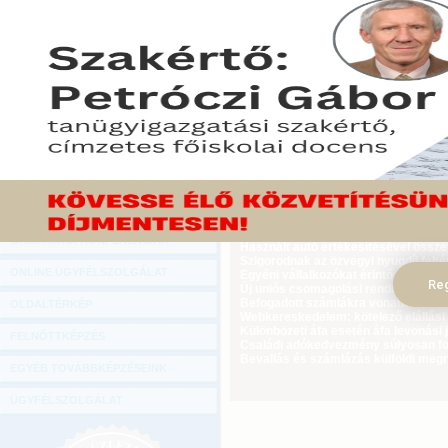
Hírlevél
Jogszabályi előírás alapján év végéi
ONLINE KÖZVETÍTÉSEK
bankjuknál azon cégeknek, amelyek ed
2014. november 17.
KÖNYVELŐI TOVÁBBKÉPZÉSEK
Tekintse meg a cikket a Gazdasági Rád
DIGITÁLIS TERMÉKEK
TANÁCSADÁS
GAZDASÁGI SZAKKÖNYVEK
GAZDASÁGI FOLYÓIRATOK
Ügyvezető külföldi biztosítási jogvi
GAZDASÁGI KONFERENCIÁK
Használt autó értékesítésével össz
Szigorodnak az özvegyi nyugdíj feltét
ONLINE ÜGYFÉLSZOLGÁLAT
Egyéni vállalkozókat érintő újdonság
Reg
Új uniós csomagolási rendelet augus
Befogadott számlákra vonatkozó adat
OLDALTÉRKÉP
Webkereskedelem: kötelező elállási 
Különbözeti áfa esetén áfa levonási 
FELNŐTTKÉPZÉS
Családi adókedvezmény súlyosan fog
Bevallás és számlázás külföldi meg
EGYÉB TOVÁBBKÉPZÉSEINK
ÜGYFÉLSZOLGÁLAT