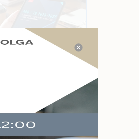
TUDÁS- ÉS VÁLASZKÖZPONT
Megválaszolt adózási, tb,
munkaügyi, számviteli
kérdések a mai napon:
22
Kérdezzen itt Ön is!
AKTUÁLIS ESEMÉNYEK
Felkészülés a köznevelés
változásaira
Online
2026-09-09
Végelszámolás,