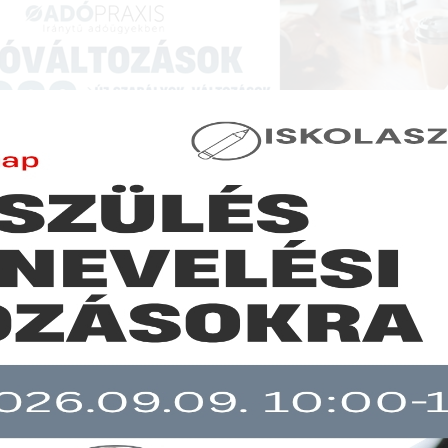
NCIÁK ÉS KÉPZÉSEK
|
SZAKKIADVÁNY BOLT
|
LEXPRAXIS
|
MENEDZSER 
GAZDASÁGI HÍREK
igorúbb szankciókkal büntethető a tiltott piacbefolyásolás
b mint 30 napja nem frissült!