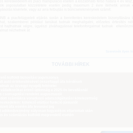
es kereskedelem és piaci manipuláció esetén a kiszabható felső határa 4 év lesz
iók jogosulatlan közzététele esetén pedig maximum 2 évre ítélhetik annak e
yásolás kísérlete, vagy az arra felbujtás is bűncselekménynek számít.
 piacfelügyeleti eljárás során a bennfentes kereskedelem bizonyítására t
hat, szakemberei például tanúkat tudnak meghallgatni, előzetes értesítés nélk
ést hajthatnak végre, ügyészi jóváhagyással telefonforgalmat tudnak ellenőrizni
almat nézhetnek át.
Szeretnék ilyen h
TOVÁBBI HÍREK
tő külföldi biztosítási jogviszonya
lt autó értékesítésével összefüggő áfa kérdések
dnak az özvegyi nyugdíj feltételei
 vállalkozókat érintő újdonság a 2025-ös bevallásnál
ós csomagolási rendelet augusztustól
dott számlákra vonatkozó adatszolgáltatási kötelezettség
eskedelem: kötelező elállási funkció júniustól
zeti áfa esetén áfa levonási jog
i adókedvezmény súlyosan fogyatékos eltartottak után
ás és számlázás külföldi megrendelő esetén