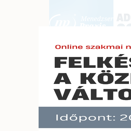
BEJELENTKEZÉS
KONFERE
E-mail cím:
Jelszó:
Elfelejtett jelszó
Új, sz
Előfizetéseinkről
Még nem ügyfelünk?
A hír töb