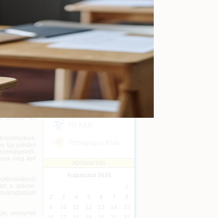
kényszertörlés
Online
2026-09-16
a bennfentes
befolyásoló
Ügyvédi kreditontok
emelkednek a
Online
2026-12-31
Bank (MNB) a
Eseménykövetés
SZAKMAI KLUBJAINK
nyereség, vagy
és a tiltott
sági társaság
Áfa Klub
tóságok pedig
zhetik.
Könyvelői Klub
en a vizsgált
s telefon- és
TB Klub
elmerülhetnek,
Pedagógus Klub
s. Így például
 személyekről,
ágnak meg kell
ADÓNAPTÁR
Augusztus
2026
ytársaságnál
tet a piacon.
1
zivárogtatását
2
3
4
5
6
7
8
9
10
11
12
13
14
15
jét, amelynek
16
17
18
19
20
21
22