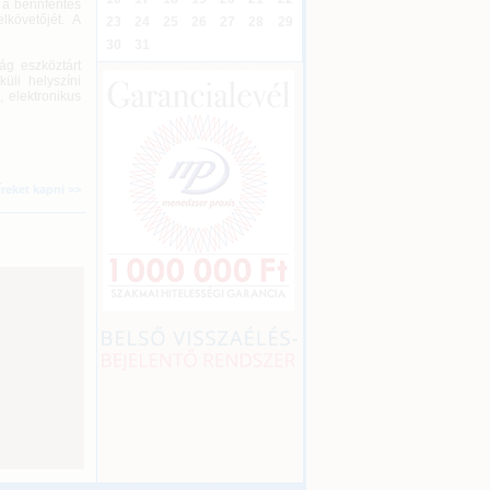
, a bennfentes
lkövetőjét. A
23
24
25
26
27
28
29
30
31
ág eszköztárt
üli helyszíni
, elektronikus
íreket kapni >>