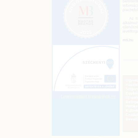
bennfent
informác
piacbefol
Az MNB a
alkalmaz
ellenőrz
levélforg
mti.hu
Ügyveze
Haszná
Szigoro
Egyéni
Legkeresettebb jogszabályok >>
Új uni
Befoga
Webker
Különbö
Család
Bevall