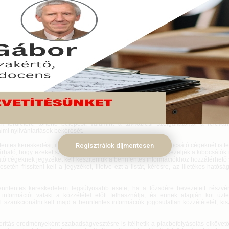
urópai uniós szabályok alapján hétfőtől Magyarországon is szigorodik 
delem és a tőkebefektetési csalás büntetése, a legsúlyosabb piac
ységek miatt büntetőjogi szankciók is alkalmazhatók, és jelentősen 
ató bírságösszegek is – tette közzé a közelmúltban a Magyar Nemzeti 
n.
s 03.
abályok alapján a bírság meghatározásánál minden esetben a visszaéléssel elért 
elkerült veszteséget kell majd alapul venni. A bennfentes kereskedelmet 
lyásolást megvalósító természetes személlyel szemben 5 millió eurós, gazda
 15 millió eurós büntetés is kiszabható. A tagállami, így a magyar felügyelő ha
z eddig nem szabályozott, például tőzsdén kívüli kereskedési ügyleteket is ellenőri
abályozás lehetővé teszi egyebek mellett a bizonyítékok lefoglalása érdekéb
k területére történő belépést, valamint a távközlési szolgáltatóktól a releván
lmi nyilvántartások bekérését.
ntes kereskedési, illetve információkezelési problémák a kibocsátó cégeknél is f
Regisztrálok díjmentesen
árható, hogy ezeket szigorúan, a szabályoknak megfelelően kezeljék a kibocsátók i
átó cégeknek jegyzéket kell készíteniük a bennfentes információkhoz hozzáférhető
esetén frissíteni kell a jegyzéket, illetve ezt a listát, kérésre, az illetékes hatós
entes kereskedelem legsúlyosabb esete, ha a tőzsdére bevezetett részvén
információt valaki a közzététel előtt felhasználja, és ennek alapján köt üzle
 szankcionálni kell majd a bennfentes információk jogosulatlan közzétételét, kis
ítás eredményeként szabadságvesztésre is ítélhetik a piacbefolyásolás elkövető