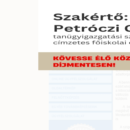
Hírlevél
Az új e
ONLINE KÖZVETÍTÉSEK
kereske
tevéken
kiszabh
KÖNYVELŐI TOVÁBBKÉPZÉSEK
honlapjá
DIGITÁLIS TERMÉKEK
2016. júliu
Az új sz
TANÁCSADÁS
az így 
piacbefo
GAZDASÁGI SZAKKÖNYVEK
esetében
ezentúl a
GAZDASÁGI FOLYÓIRATOK
Az új sz
GAZDASÁGI KONFERENCIÁK
személye
adatforga
ONLINE ÜGYFÉLSZOLGÁLAT
A bennfe
ezért elv
OLDALTÉRKÉP
a kibocs
változás 
FELNŐTTKÉPZÉS
küldeni.
A bennf
EGYÉB TOVÁBBKÉPZÉSEINK
meglévő 
Mostantól
ÜGYFÉLSZOLGÁLAT
is.
A szigor