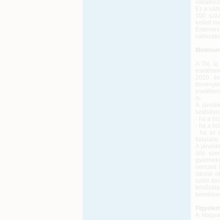
vállalko
Ez a vált
100 száz
kellett me
Érdemes 
változatl
Minimum
A Tbj. ú
esetében
2020. év
törvényb
esetében 
is.
A járulé
szabályok
- ha a b
- ha a bi
- ha az 
fiatalab
A járulé
álló sze
gyermekn
nemzeti 
iskolai 
szóló tö
felsőokt
keretében
Figyelem
A Magyar