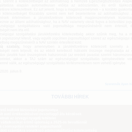
j. szerint a kötelezettséget az adóhatóság a Nemzeti Egészségbiztosítási Alap
gáltatása alapján automatikusan előírja az adószámlán, és erről tájékozt
zetésre kötelezettnek. Ez azt jelenti, hogy a magánszemélynek – a korábbi gyakorlat
si kötelezettségét főszabály szerint nem kell bejelentenie az adóhatósághoz. 
ezések értelmében a járulékfizetésre kötelezett magánszemélynek kizáróla
keznie az állami adóhatósághoz, ha a NAV valamely oknál fogva a biztosítási jog
zségügyi szolgáltatásra való jogosultsága megszűnéséről nem értesült, é
tségét nem írta elő.
ségügyi szolgáltatási járulékfizetési kötelezettség akkor szűnik meg, ha a
si jogviszonyt létesít, vagy egyéb jogcímen jogosultságot szerez az egészségügyi s
ettség megszűnéséről a NAV szintén értesítést küld.
új szabály,
hogy amennyiben a járulékfizetésre kötelezett személy a jár
ttségét nem teljesíti, és az ebből keletkező hátralék összege meghaladja az
tási járulék havi összegének hatszorosát (az eredeti javaslat szerint háromszoro
forintot, akkor a TAJ szám az egészségügyi szolgáltatás igénybevétele vo
lenné válik, az egészségügyi szolgáltatás térítésmentesen nem vehető igénybe.
2020. július 8.
Szeretnék ilyen h
TOVÁBBI HÍREK
tő külföldi biztosítási jogviszonya
lt autó értékesítésével összefüggő áfa kérdések
dnak az özvegyi nyugdíj feltételei
 vállalkozókat érintő újdonság a 2025-ös bevallásnál
ós csomagolási rendelet augusztustól
dott számlákra vonatkozó adatszolgáltatási kötelezettség