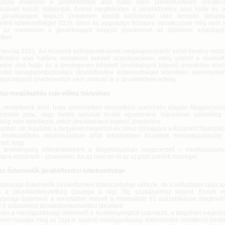
zony esetében a járulékfizetési alsó határ utáni járulékfizetésre vonatk
ásának kezdő időpontját. Ennek megfelelően a járulékfizetési alsó határ és 
tt járulékalapot képező jövedelem közötti különbözet után fennálló társadal
zetési kötelezettséget 2020. július és augusztus hónapra vonatkozóan még nem kel
 az esetekben a járulékalapot képező jövedelmet az általános szabályok 
tani.
ország 2021. évi központi költségvetésének megalapozásáról szóló törvény módos
kfizetési alsó határra vonatkozó eredeti szabályozáson, mely szerint a munkált
zetési alsó határ és a ténylegesen kifizetett járulékalapot képező jövedelem közö
álló társadalombiztosítási járulékfizetési kötelezettséget teljesíteni, amennyib
lapot képező jövedelemből nem vonható le a járulékkötelezettség.
lap megállapítás szja-előleg hiányában
j. rendelkezik arról, hogy amennyiben nemzetközi szerződés alapján Magyarorsz
ztatási joga, vagy kettős adózást kizáró egyezmény hiányában adóelőleg m
ttség nem keletkezik, akkor járulékalapot képező jövedelem
pbér, de legalább a tárgyévet megelőző év július hónapjára a Központi Statisztikai
 munkaidőben alkalmazásban állók tekintetében közzétett nemzetgazdasági 
set, vagy
vékenység ellenértékeként a tárgyhónapban megszerzett – munkaviszon
pra elszámolt – jövedelem, ha az nem éri el az a) pont szerinti összeget.
 az őstermelők járulékfizetési kötelezettsége
dasági őstermelők járulékfizetési kötelezettsége változik, de a változtatás célja az
n a járulékkötelezettség összege a régi Tbj. szabályaihoz képest. Ennek 
asági őstermelő a minimálbér helyett a minimálbér 92 százalékának megfelel
18,5 százalékos társadalombiztosítási járulékot.
en a mezőgazdasági őstermelő e tevékenységből származó, a tárgyévet megelőz
nem haladja meg az Szja tv. szerinti mezőgazdasági kistermelőre vonatkozó bevéte