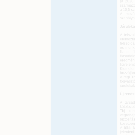
(a 2020.
származó
a 18,5 sz
A mezőg
szabályo
Járulékal
A felszo
elemeztü
felszolgá
és munkae
fizetett
társadal
eredmén
figyelemb
Kiemelen
hozzájáru
A régi T
fogyasztó
járulékal
Új rends
A társad
kötelezet
Tbj. re
végrehaj
biztosít
követően
A több k
jelenteni