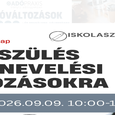
NCIÁK ÉS KÉPZÉSEK
|
SZAKKIADVÁNY BOLT
|
LEXPRAXIS
|
MENEDZSER 
GAZDASÁGI HÍREK
ltoznak a tb-szabályok július 1-étől
b mint 30 napja nem frissült!