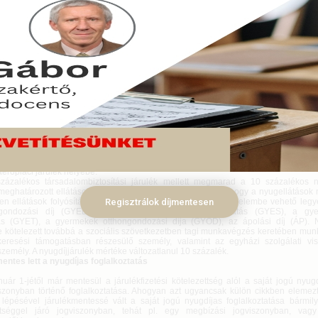
ius 1-jén lépett hatályba az új tb-törvény, amely sok tekintetben átvette a régi Tb
 számos vonatkozásban jelentős újdonságokat hozott a foglalkoztatók szá
s társadalombiztosítási járulék, járulékmentes lett a nyugdíjas foglalko
lap megállapításában is számos változás lépett életbe. Mutatjuk a részleteket r
s 09.
ius 1-jén hatályba lépett a társadalombiztosítás ellátásaira jogosultakról, valamint 
ől szóló 2019. évi CXXII. törvény, az új Tbj, amely számos vonatkozásban változatl
. és a végrehajtásáról szóló rendelet szabályait, viszont számos vonatkozá
t hozott a foglalkoztatók életébe.
 társadalombiztosítási járulék bevezetése
 arról már korábban beszámoltunk, 2020. július 1-jétől egységes 18,
mbiztosítási járulék lép a 10 százalékos nyugdíjjárulék és a 8,5 százalékos egész
erőpiaci járulék helyébe.
zázalékos társadalombiztosítási járulék mellett megmarad a 10 százalékos ny
meghatározott ellátások után kell fizetni annak érdekében, hogy a nyugellátások
n ellátások folyósításának időtartama szolgálati időként figyelembe vehető legye
Regisztrálok díjmentesen
gondozási díj (GYED), a gyermekgondozást segítő ellátás (GYES), a gye
s (GYET), a gyermekek otthongondozási díja (GYOD), az ápolási díj (ÁP). N
re kötelezett továbbá a szociális szövetkezetben tagi munkavégzés keretében mun
keresési támogatásban részesülő személy, valamint az egyházi szolgálati vi
zemély. A nyugdíjjárulék mértéke változatlanul 10 százalék.
entes lett a nyugdíjas foglalkoztatás
nuár 1-jétől már mentesül a járulékfizetési kötelezettség alól a saját jogú nyu
zonyban történő foglalkoztatása. Ahogyan azt ugyancsak külön cikkben elemeztü
 lépésével járulékmentessé vált a saját jogú nyugdíjas foglalkoztatása bármilye
ettséggel járó jogviszonyban, tehát pl. egy megbízási jogviszonyban, vag