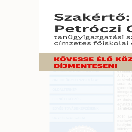
Hírlevél
2020. júl
ONLINE KÖZVETÍTÉSEK
viszont
egysége
járuléka
KÖNYVELŐI TOVÁBBKÉPZÉSEK
2020. júliu
DIGITÁLIS TERMÉKEK
2020. júl
fedezetér
TANÁCSADÁS
régi Tbj
újdonságo
GAZDASÁGI SZAKKÖNYVEK
Egységes
GAZDASÁGI FOLYÓIRATOK
Ahogyan
társadalo
GAZDASÁGI KONFERENCIÁK
és munka
A 18,5 s
amelyet 
ONLINE ÜGYFÉLSZOLGÁLAT
során eze
gyermek
OLDALTÉRKÉP
támogatá
fizetésé
FELNŐTTKÉPZÉS
az állás
egyházi s
Járulékm
EGYÉB TOVÁBBKÉPZÉSEINK
2019. ja
ÜGYFÉLSZOLGÁLAT
munkavis
hatályba
kötelez