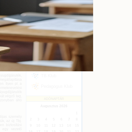
kényszertörlés
Online
2026-09-16
j. szabályait,
mára. Jön az
Ügyvédi kreditontok
ztatás, és a
Online
2026-12-31
öviden!
Eseménykövetés
ezen ellátások
SZAKMAI KLUBJAINK
anul átvette a
sban jelentős
Áfa Klub
5 százalékos
Könyvelői Klub
ségbiztosítási
TB Klub
ugdíjjárulék,
 megállapítása
n. Ilyen pl. a
Pedagógus Klub
rmeknevelési
yugdíjjárulék
kát végző tag,
ADÓNAPTÁR
szonyban álló
Augusztus
2026
1
gdíjas személy
2
3
4
5
6
7
8
k, az új Tbj.
n biztosítási
9
10
11
12
13
14
15
y egy vezető
16
17
18
19
20
21
22