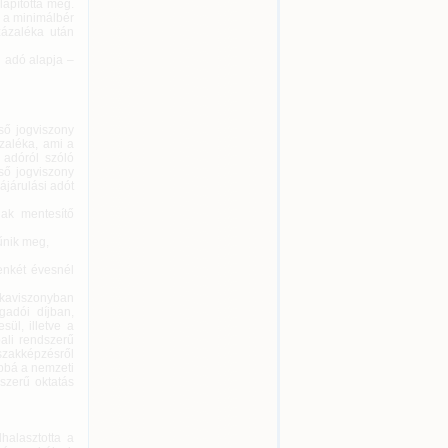
lapította meg.
t a minimálbér
zázaléka után
i adó alapja –
ső jogviszony
zaléka, ami a
 adóról szóló
ső jogviszony
ájárulási adót
nak mentesítő
űnik meg,
enkét évesnél
unkaviszonyban
gadói díjban,
ül, illetve a
ali rendszerű
szakképzésről
bbá a nemzeti
dszerű oktatás
halasztotta a