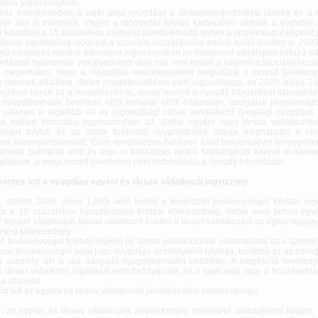
iselői jogviszonyban.
tás következtében a saját jogú nyugdíjas a társadalombiztosítási járulék és a n
ése alól is mentesül. Vagyis a módosítás folytán kedvezően változik a közteher 
r kizárólag a 15 százalékos személyi jövedelemadó terheli a járulékalapot képező 
ással egyidejűleg módosul a szociális hozzájárulási adóról szóló törvény is. 2020. 
jogú nyugdíjas részére bármilyen jogviszonyban az összevont adóalapba tartozó a
ításnál figyelembe vett jövedelem után már nem terheli a kifizetőt a szociális hozz
megemlíteni, hogy a módosítás eredményeként megszűnik a kereső tevékenys
 baleseti ellátásra, illetve nyugdíjnövelésre való jogosultsága, és 2020. július 1-
yezésre került az a rendelkezés is, amely szerint a nyugdíj folyósítását szüneteltet
nyugdíjkorhatár betöltése előtt korhatár előtti ellátásban, szolgálati járandósá
 valamint a legalább 40 év jogosultsági idővel rendelkező öregségi nyugdíjas 
sa mellett biztosítási jogviszonyban áll, illetve egyéni vagy társas vállalkozók
séget folytat, és az általa fizetendő nyugdíjjárulék alapja meghaladja a mi
ek tizennyolcszorosát. Ezen rendelkezés hatályon kívül helyezésével lényegébe
rhatár betöltése előtt és után is korlátozás nélkül folytathatnak kereső tevéken
díjasok, a megszerzett jövedelem nem befolyásolja a nyugdíj folyósítását.
entes lett a nyugdíjas egyéni és társas vállalkozói jogviszony
. szerint 2020. július 1-jétől nem terheli a kiegészítő tevékenységet folytató eg
ót a 10 százalékos nyugdíjjárulék-fizetési kötelezettség, illetve nem terheli egy
 egyéni vállalkozót, társas vállalkozó esetén a társas vállalkozást az egészségügyi
zetési kötelezettség.
ő tevékenységet folytató egyéni és társas vállalkozónak változatlanul az a személ
ozói tevékenységet saját jogú nyugdíjas személyként folytatja, továbbá az az özve
ő személy, aki a reá irányadó nyugdíjkorhatárt betöltötte. A kiegészítő tevékeny
 társas vállalkozó jogállását nem befolyásolja, ha a saját jogú vagy a hozzátartoz
sa szünetel.
 lett az egyéni és társas vállalkozók járulékfizetési kötelezettsége
. az egyéni és társas vállalkozók járulékfizetési szabályait változatlanul hagyta,