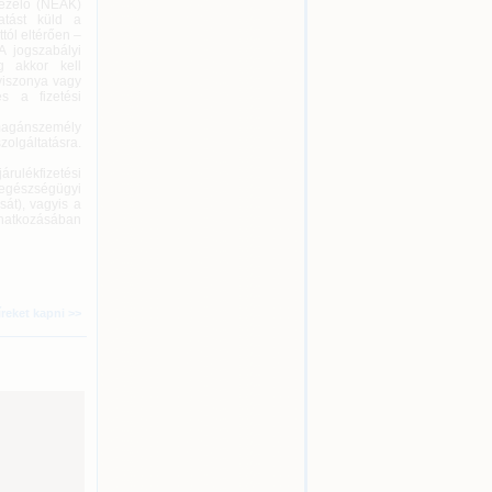
kezelő (NEAK)
atást küld a
tól eltérően –
A jogszabályi
g akkor kell
viszonya vagy
s a fizetési
 magánszemély
zolgáltatásra.
ulékfizetési
 egészségügyi
sát), vagyis a
natkozásában
íreket kapni >>