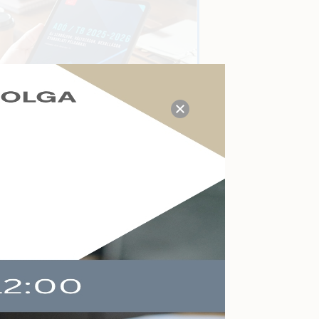
TUDÁS- ÉS VÁLASZKÖZPONT
Megválaszolt adózási, tb,
munkaügyi, számviteli
kérdések a mai napon:
21
Kérdezzen itt Ön is!
AKTUÁLIS ESEMÉNYEK
Felkészülés a köznevelés
változásaira
Online
2026-09-09
Végelszámolás,