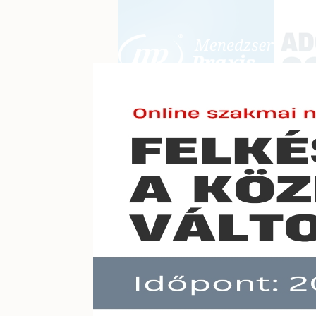
BEJELENTKEZÉS
KONFERE
E-mail cím:
Jelszó:
Elfelejtett jelszó
Így vá
Előfizetéseinkről
Még nem ügyfelünk?
A hír töb