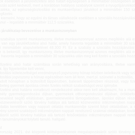
zók esetében a járulékfizetési alsó határt egységesen a minimálbér összegében ál
ozás azért kedvező, mert a korábban hatályos szabályok szerint a nyugdíjjáruléko
aléka, az egészségbiztosítási és munkaerőpiaci járulékot a minimálbér 150 s
gfizetni.
kiemelni, hogy az egyéni és társas vállalkozók esetében a szociális hozzájárulás
anul – legalább a minimálbér 112,5 százaléka.
 járulékalap bevezetése a munkaviszonyban
j szabálya szerint munkaviszony, illetve munkaviszonnyal azonos megítélés alá e
 van egy járulékfizetési alsó határ, amely havonta legalább a minimálbér 30 szá
i minimálbér alapulvételével 48.300 Ft. Ez a szabály a szociális hozzájárulási
e is bekerült, így munkaviszony, illetve munkaviszonnyal azonos megítélés alá e
havonta legalább a minimálbér 30 százaléka után meg kell fizetni a szociális hozz
kfizetési alsó határ számítása során lehetőség van arányosításra, illetve van
. Így figyelembe kell venni,
iztosítási kötelezettséget eredményező jogviszony hónap közben keletkezik vagy sz
ztosítási jogviszony a hónap egészében nem áll fenn, mert pl. szünetel a biztosítás,
adott hónapban a biztosított táppénzben, baleseti táppénzben részesül, vagy tiz
b beteg gyermek ápolása címén fizetés nélküli szabadságot vesz igénybe.
kfizetési alsó határra vonatkozó rendelkezést akkor nem kell alkalmazni, ha a m
mély gyermekgondozási díjban, gyermekek otthongondozási díjában, örökbefo
evelést segítő ellátásban, gyermeknevelési támogatásban, ápolási díjban részes
köznevelésről szóló törvény hatálya alá tartozó köznevelési intézményben napp
oktatás keretében vagy nappali oktatás munkarendje szerint folyó oktatásban, a 
rvény szerint szakképző intézményben nappali rendszerű szakmai oktatásban, tová
atásról szóló törvény hatálya alá tartozó felsőoktatási intézményben nappali ren
 tanulmányokat folytató tanuló, hallgató.
!
ország 2021. évi központi költségvetésének megalapozásáról szóló törvény el