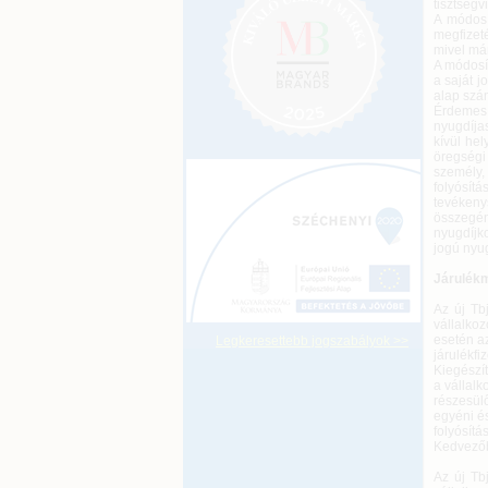
tisztségv
A módosí
megfizet
mivel má
A módosít
a saját 
alap szám
Érdemes 
nyugdíjas
kívül hel
öregségi 
személy,
folyósítá
tevékeny
összegén
nyugdíjko
jogú nyug
Járulékm
Az új Tbj
vállalkoz
esetén az
Legkeresettebb jogszabályok >>
járulékfi
Kiegészít
a vállalk
részesül
egyéni és
folyósítá
Kedvezőbb
Az új Tbj