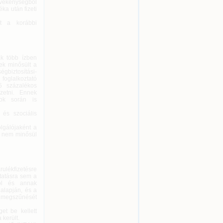
evékenységből
a után fizeti
t a korábbi
ak több ízben
ek minősült a
égbiztosítási-
 foglalkoztató
,5 százalékos
izetni. Ennek
sok során is
 és szociális
olgálójaként a
ár nem minősül
ulékfizetésre
ltatásra sem a
ról és annak
alapján, és a
l megszűnését
et be kellett
 került.