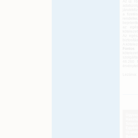
Az új Tb
adatszol
járulékfi
a fizeté
rendelk
bejelent
az egés
kötelezet
Az egész
biztosítá
A kötelez
Fontos 
köteleze
szolgálta
46.260 
érvényte
Lezárva: 
Ügyveze
Haszná
Szigoro
Egyéni
Új uni
Befoga