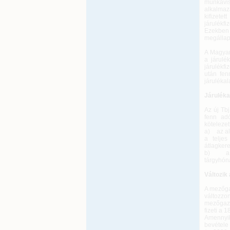
munkavis
alkalmaz
kifizete
járulékfi
Ezekben
megállapí
A Magyar
a járulé
járulékfi
után fenn
járuléka
Járuléka
Az új Tb
fenn adó
köteleze
a) az ala
a teljes
átlagkere
b) a te
tárgyhóna
Változik
A mezőgaz
változzo
mezőgazd
fizeti a 
Amennyib
bevétele 