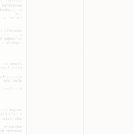
ozó szabályok
a ténylegesen
ombiztosítási
l teljesíteni.
szerint kell
ított továbbá
ató köteles a
tti különbözet
en a tényleges
ágnak nem áll
egállapítási
 Hivatal által
szintű bruttó
y esetében a
 volt, hogy ne
megfelelően a
ő összeg után
ő évben elért
li értékhatárt