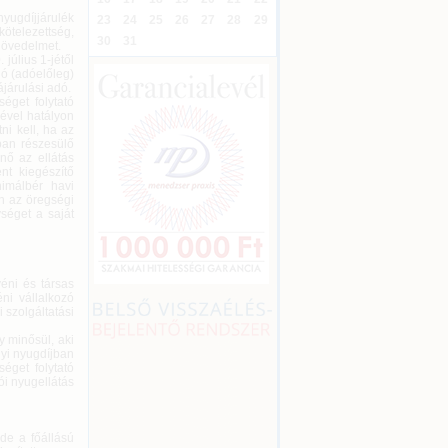
yugdíjjárulék
23
24
25
26
27
28
29
kötelezettség,
30
31
jövedelmet.
július 1-jétől
dó (adóelőleg)
ájárulási adó.
éget folytató
jével hatályon
ni kell, ha az
gban részesülő
nő az ellátás
ént kiegészítő
nimálbér havi
n az öregségi
ységet a saját
yéni és társas
éni vállalkozó
 szolgáltatási
y minősül, aki
gyi nyugdíjban
séget folytató
ói nyugellátás
 de a főállású