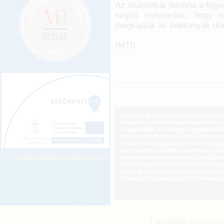
Az államtitkár felhívta a fig
segítő intézkedés, hogy m
megkapják az édesanyák utá
(MTI)
Ügyvezető külföldi biztosítási jogvi
Használt autó értékesítésével össz
Szigorodnak az özvegyi nyugdíj feltét
Egyéni vállalkozókat érintő újdonság
Új uniós csomagolási rendelet augus
Befogadott számlákra vonatkozó adat
Legkeresettebb jogszabályok >>
Webkereskedelem: kötelező elállási 
Különbözeti áfa esetén áfa levonási 
Családi adókedvezmény súlyosan fog
Bevallás és számlázás külföldi meg
Cégünkről, kapcsola