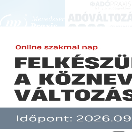
BEJELENTKEZÉS
KONFERENCIÁK ÉS KÉPZÉSEK
|
SZA
E-mail cím:
Jelszó:
Elfelejtett jelszó
Kiemelt kedvezmények GYES-ről
Előfizetéseinkről
Még nem ügyfelünk?
A hír több mint 30 napja nem frissült!