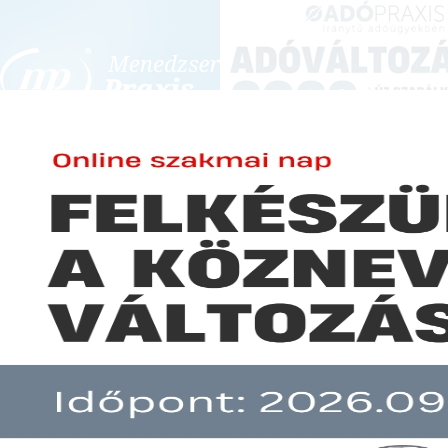
BEJELENTKEZÉS
KONFERENCIÁK ÉS KÉPZÉSEK
|
SZA
E-mail cím:
Jelszó:
Elfelejtett jelszó
Az MNB megbírságolta a K&H 
Előfizetéseinkről
Még nem ügyfelünk?
A hír több mint 30 napja nem frissült!