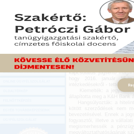
Hírlevél
A Magyar Nemzeti Bank 
ONLINE KÖZVETÍTÉSEK
Kereskedelmi és Hitelbank
középvállalkozói (kkv)
KÖNYVELŐI TOVÁBBKÉPZÉSEK
módosította a már meglévő
DIGITÁLIS TERMÉKEK
hitelintézet bankautomat
készpénzfelvételek könyve
TANÁCSADÁS
vel.
GAZDASÁGI SZAKKÖNYVEK
2015. december 30.
GAZDASÁGI FOLYÓIRATOK
Az MNB továbbá megtiltotta
kapcsolatos jogsértő magatar
GAZDASÁGI KONFERENCIÁK
hogy 2016. január 15-i
ONLINE ÜGYFÉLSZOLGÁLAT
intézkedésekről - tették hoz
Reg
Kiemelték: a jegybank ügyf
OLDALTÉRKÉP
állapította meg a K&H Bank ál
FELNŐTTKÉPZÉS
Hangsúlyozták: a hitelinté
kötött szerződések nem mó
EGYÉB TOVÁBBKÉPZÉSEINK
bevezetésével. Ennek a jogs
fogyasztói, illetve a vállala
ÜGYFÉLSZOLGÁLAT
megismerhessék a pénzügyi
megváltoztathatóságának sza