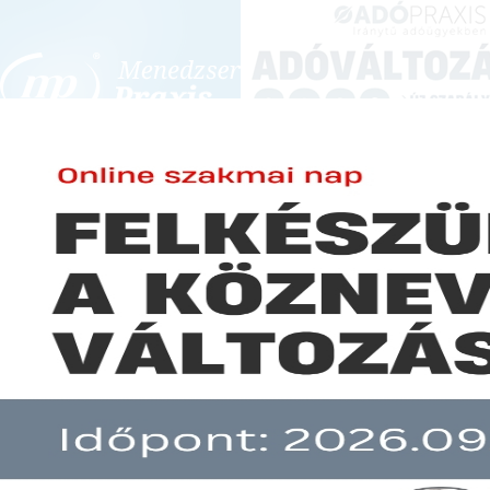
BEJELENTKEZÉS
KONFERENCIÁK ÉS KÉPZÉSEK
|
SZA
E-mail cím:
Jelszó:
Elfelejtett jelszó
A kapcsolt vállalkozási viszony
Előfizetéseinkről
Még nem ügyfelünk?
A hír több mint 30 napja nem frissült!