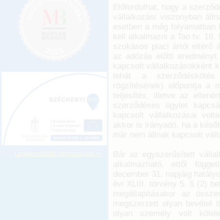
Előfordulhat, hogy a szerződ
vállalkozási viszonyban áll
esetben a még folyamatban l
kell alkalmazni a Tao tv. 18.
szokásos piaci ártól eltérő
az adózás előtti eredményt
kapcsolt vállalkozásokként 
tehát a szerződéskötés (
rögzítésének) időpontja a m
teljesítés, illetve az ellené
szerződéses ügylet kapcs
kapcsolt vállalkozásai volt
akkor is irányadó, ha a később
már nem állnak kapcsolt váll
Bár az egyszerűsített válla
Legkeresettebb jogszabályok >>
alkalmazható, ettől függ
december 31. napjáig hatályo
évi XLIII. törvény 5. § (2) 
megállapításakor az össze
megszerzett olyan bevétel ö
olyan személy volt köte