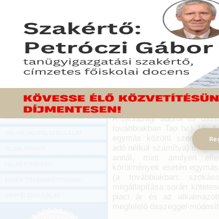
Hírlevél
A társasági adó alapján
ONLINE KÖZVETÍTÉSEK
adóalap növelő tételt ke
személytől származik, akiv
KÖNYVELŐI TOVÁBBKÉPZÉSEK
áll. Ha a kapcsolt vállalk
DIGITÁLIS TERMÉKEK
a teljesítéskor, mind az e
kérdéses az adóalap módos
TANÁCSADÁS
mi a teendő abban az ese
megváltozik?
GAZDASÁGI SZAKKÖNYVEK
GAZDASÁGI FOLYÓIRATOK
2020. február 13.
A társasági adóról és oszt
GAZDASÁGI KONFERENCIÁK
továbbiakban Tao tv.) 18. §
ONLINE ÜGYFÉLSZOLGÁLAT
egymás közötti szerződésü
Reg
adó nélkül számítva) magasa
OLDALTÉRKÉP
annál, mint amilyen ellen
FELNŐTTKÉPZÉS
körülmények esetén egymás 
(a továbbiakban: szokás
EGYÉB TOVÁBBKÉPZÉSEINK
megállapítása során kötele
piaci ár és az alkalmazott
ÜGYFÉLSZOLGÁLAT
megfelelő összeggel módosít