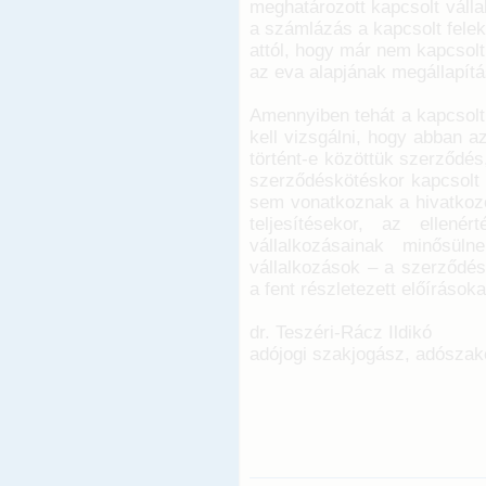
meghatározott kapcsolt vállal
a számlázás a kapcsolt felek 
attól, hogy már nem kapcsolt 
az eva alapjának megállapítá
Amennyiben tehát a kapcsolt
kell vizsgálni, hogy abban a
történt-e közöttük szerződés
szerződéskötéskor kapcsolt 
sem vonatkoznak a hivatkozo
teljesítésekor, az ellené
vállalkozásainak minősül
vállalkozások – a szerződés
a fent részletezett előírásoka
dr. Teszéri-Rácz Ildikó
adójogi szakjogász, adószak