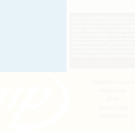
Ügyvezető külföldi biztosítási jogvi
Használt autó értékesítésével össz
Szigorodnak az özvegyi nyugdíj feltét
Egyéni vállalkozókat érintő újdonság
Új uniós csomagolási rendelet augus
Befogadott számlákra vonatkozó adat
Webkereskedelem: kötelező elállási 
Különbözeti áfa esetén áfa levonási 
Családi adókedvezmény súlyosan fog
Bevallás és számlázás külföldi meg
Cégünkről, kapcsola
Impresszum
ÁSZF
Szerzői jogok
Adatvédelem