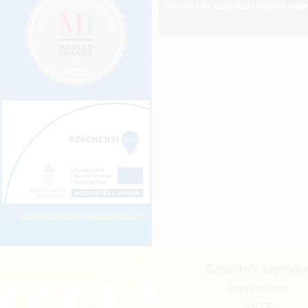
Bevallás és számlázás külföldi meg
Legkeresettebb jogszabályok >>
Cégünkről, kapcsola
Impresszum
ÁSZF