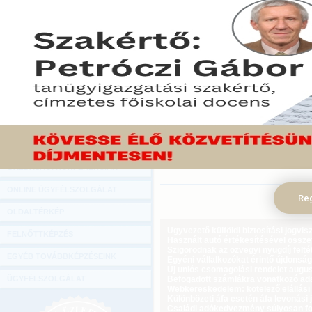
Hírlevél
Az Emfesz 527,3 millió dol
ONLINE KÖZVETÍTÉSEK
tulajdonosának, a RosUkrE
kamara választott bírós
KÖNYVELŐI TOVÁBBKÉPZÉSEK
alaptalannak minősítette a
DIGITÁLIS TERMÉKEK
dollárt követelt a gázszá
hírül a Vedomosztyi című or
TANÁCSADÁS
2011. március 21.
GAZDASÁGI SZAKKÖNYVEK
Tekintse meg a cikket a Gazdasági Rá
GAZDASÁGI FOLYÓIRATOK
GAZDASÁGI KONFERENCIÁK
ONLINE ÜGYFÉLSZOLGÁLAT
Reg
OLDALTÉRKÉP
Ügyvezető külföldi biztosítási jogvi
FELNŐTTKÉPZÉS
Használt autó értékesítésével össz
Szigorodnak az özvegyi nyugdíj feltét
EGYÉB TOVÁBBKÉPZÉSEINK
Egyéni vállalkozókat érintő újdonság
Új uniós csomagolási rendelet augus
ÜGYFÉLSZOLGÁLAT
Befogadott számlákra vonatkozó adat
Webkereskedelem: kötelező elállási 
Különbözeti áfa esetén áfa levonási 
Családi adókedvezmény súlyosan fog