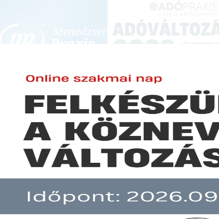
BEJELENTKEZÉS
KONFERENCIÁK ÉS KÉPZÉSEK
|
SZA
E-mail cím:
-
Jelszó:
Elfelejtett jelszó
A hazai gázpiac egynegyedén fé
Előfizetéseinkről
Még nem ügyfelünk?
A hír több mint 30 napja nem frissült!