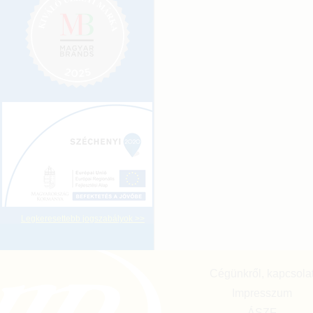
Legkeresettebb jogszabályok >>
Cégünkről, kapcsola
Impresszum
ÁSZF