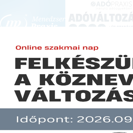
BEJELENTKEZÉS
KONFERENCIÁK ÉS KÉPZÉSEK
|
SZA
E-mail cím:
Jelszó:
Elfelejtett jelszó
Egyre nehezebb a magyar építő
Előfizetéseinkről
Még nem ügyfelünk?
A hír több mint 30 napja nem frissült!