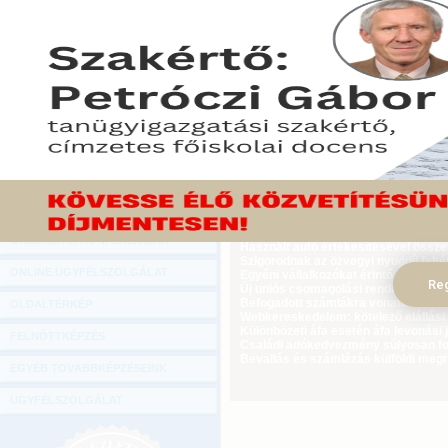
Hírlevél
Még mindig nagyon kevés lakás épül, 
ONLINE KÖZVETÍTÉSEK
egy évvel korábban.
2015. február 15.
KÖNYVELŐI TOVÁBBKÉPZÉSEK
Tekintse meg a cikket a Gazdasági Rád
DIGITÁLIS TERMÉKEK
TANÁCSADÁS
GAZDASÁGI SZAKKÖNYVEK
GAZDASÁGI FOLYÓIRATOK
Ügyvezető külföldi biztosítási jogvi
GAZDASÁGI KONFERENCIÁK
Használt autó értékesítésével össz
Szigorodnak az özvegyi nyugdíj feltét
ONLINE ÜGYFÉLSZOLGÁLAT
Egyéni vállalkozókat érintő újdonság
Reg
Új uniós csomagolási rendelet augus
Befogadott számlákra vonatkozó adat
OLDALTÉRKÉP
Webkereskedelem: kötelező elállási 
Különbözeti áfa esetén áfa levonási 
FELNŐTTKÉPZÉS
Családi adókedvezmény súlyosan fog
Bevallás és számlázás külföldi meg
EGYÉB TOVÁBBKÉPZÉSEINK
ÜGYFÉLSZOLGÁLAT