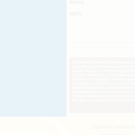
hozzá.
(MTI)
Ügyvezető külföldi biztosítási jogvi
Használt autó értékesítésével össz
Szigorodnak az özvegyi nyugdíj feltét
Egyéni vállalkozókat érintő újdonság
Új uniós csomagolási rendelet augus
Befogadott számlákra vonatkozó adat
Webkereskedelem: kötelező elállási 
Különbözeti áfa esetén áfa levonási 
Családi adókedvezmény súlyosan fog
Bevallás és számlázás külföldi meg
Cégünkről, kapcsola