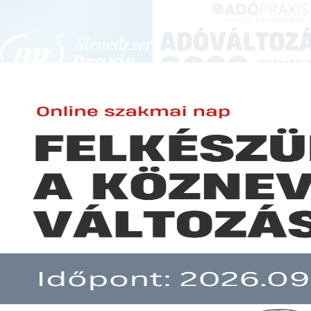
BEJELENTKEZÉS
KONFERENCIÁK ÉS KÉPZÉSEK
|
SZA
E-mail cím:
Jelszó:
Elfelejtett jelszó
Hatályban a bevándorlási kül
Előfizetéseinkről
Még nem ügyfelünk?
A hír több mint 30 napja nem frissült!