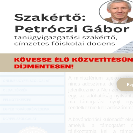
Hírlevél
Hatályba léptek a bevándo
ONLINE KÖZVETÍTÉSEK
kormány Magyarország véd
megerősített határvédele
KÖNYVELŐI TOVÁBBKÉPZÉSEK
Pénzügyminisztérium.
DIGITÁLIS TERMÉKEK
2018. augusztus 29.
TANÁCSADÁS
A bevándorlási különadót a
GAZDASÁGI SZAKKÖNYVEK
után kell fizetni. Az első -
kell benyújtani, és a 25 szá
GAZDASÁGI FOLYÓIRATOK
megfizetni.
GAZDASÁGI KONFERENCIÁK
A minisztérium tájékoztatá
ONLINE ÜGYFÉLSZOLGÁLAT
nincs adószáma, de bevándor
Reg
jelentkeznie a Nemzeti Adó-
OLDALTÉRKÉP
egy, az adóhatóság nyilvánt
FELNŐTTKÉPZÉS
ma támogatást nyújt egy
rendelkeznie kell adószámma
EGYÉB TOVÁBBKÉPZÉSEINK
A bevándorlási különadót els
ÜGYFÉLSZOLGÁLAT
amelyik a támogatást nyú
tájékoztatnia kell a támo