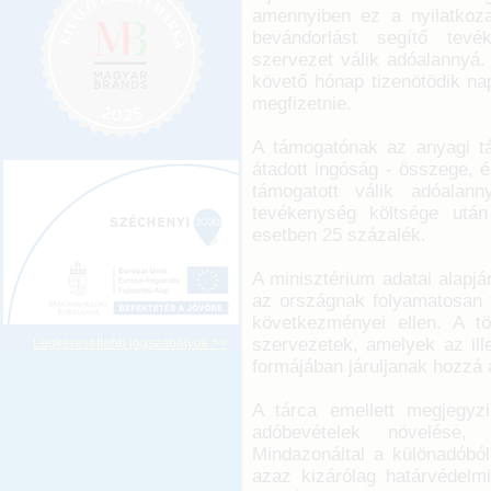
amennyiben ez a nyilatkoza
bevándorlást segítő tevé
szervezet válik adóalannyá.
követő hónap tizenötödik nap
megfizetnie.
A támogatónak az anyagi tá
átadott ingóság - összege, é
támogatott válik adóalan
tevékenység költsége után
esetben 25 százalék.
A minisztérium adatai alapj
az országnak folyamatosan v
következményei ellen. A t
szervezetek, amelyek az ille
Legkeresettebb jogszabályok >>
formájában járuljanak hozzá a
A tárca emellett megjegyz
adóbevételek növelése,
Mindazonáltal a különadóbó
azaz kizárólag határvédelmi