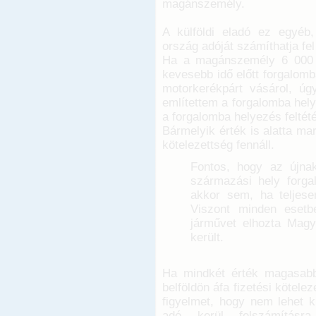
magánszemély.
A külföldi eladó ez egyéb
ország adóját számíthatja fe
Ha a magánszemély 6 000 k
kevesebb idő előtt forgalom
motorkerékpárt vásárol, úg
említettem a forgalomba hely
a forgalomba helyezés feltétét
Bármelyik érték is alatta mar
kötelezettség fennáll.
Fontos, hogy az újna
származási hely forga
akkor sem, ha teljes
Viszont minden esetb
járművet elhozta Magy
került.
Ha mindkét érték magasabb
belföldön áfa fizetési kötele
figyelmet, hogy nem lehet k
adó kerül felszámításr