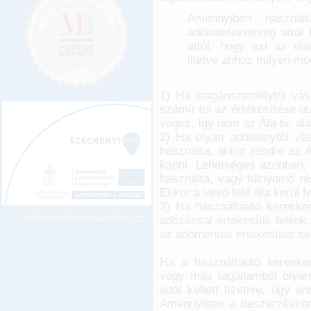
Amennyiben használ
adókötelezettség attól 
attól, hogy azt az el
illetve ahhoz milyen mó
1) Ha magánszemélytől vás
számít fel az értékesítése utá
végez, így nem az Áfa tv. ala
2) Ha olyan adóalanytól vás
használta, akkor rendre az Á
kapni. Lehetséges azonban, 
használta, vagy túlnyomó rés
Ekkor a vevő felé áfa kerül f
3) Ha használtautó kereske
Legkeresettebb jogszabályok >>
adózással értékesítik felénk
az adómentes értékesítés se
Ha a használtautó keresked
vagy más tagállamból olya
adót kellett fizetnie, úgy a
Amennyiben a beszerzéskor 