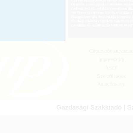
Egyéni vállalkozókat érintő újdonság
Új uniós csomagolási rendelet augus
Befogadott számlákra vonatkozó adat
Webkereskedelem: kötelező elállási 
Különbözeti áfa esetén áfa levonási 
Családi adókedvezmény súlyosan fog
Bevallás és számlázás külföldi meg
Cégünkről, kapcsola
Impresszum
ÁSZF
Szerzői jogok
Adatvédelem
Gazdasági Szakkiadó | Sz