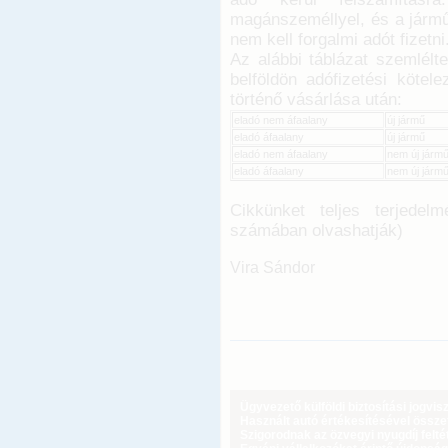
magánszeméllyel, és a jármű
nem kell forgalmi adót fizetni
Az alábbi táblázat szemlélt
belföldön adófizetési köte
történő vásárlása után:
eladó nem áfaalany
új jármű
eladó áfaalany
új jármű
eladó nem áfaalany
nem új járm
eladó áfaalany
nem új járm
Cikkünket teljes terjede
számában olvashatják)
Vira Sándor
Ügyvezető külföldi biztosítási jogvi
Használt autó értékesítésével össz
Szigorodnak az özvegyi nyugdíj feltét