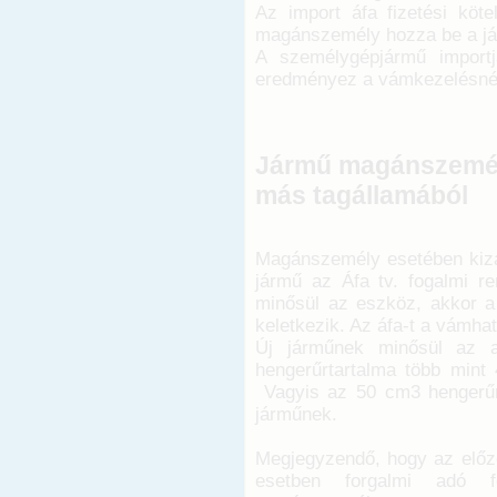
Az import áfa fizetési köte
magánszemély hozza be a jár
A személygépjármű importj
eredményez a vámkezelésné
Jármű magánszemély
más tagállamából
Magánszemély esetében kizár
jármű az Áfa tv. fogalmi r
minősül az eszköz, akkor a
keletkezik. Az áfa-t a vámha
Új járműnek minősül az a
hengerűrtartalma több mint
Vagyis az 50 cm3 hengerűrt
járműnek.
Megjegyzendő, hogy az előz
esetben forgalmi adó f