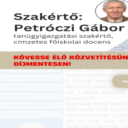
Hírlevél
A kisvállalkozások az 
ONLINE KÖZVETÍTÉSEK
megvásárlása, amit az 
magáncélú használatát 
KÖNYVELŐI TOVÁBBKÉPZÉSEK
használatával. Fontos teh
DIGITÁLIS TERMÉKEK
vásárlás tényéből adódó ad
alternatívák közötti adóter
TANÁCSADÁS
2022. február 10.
GAZDASÁGI SZAKKÖNYVEK
Jármű beszerzése b
GAZDASÁGI FOLYÓIRATOK
Cikkünk főtémája a külföldr
GAZDASÁGI KONFERENCIÁK
röviden a belföldi beszerzése
ONLINE ÜGYFÉLSZOLGÁLAT
A járművet megvásárolha
Reg
beszerzése mindig áfa-t sz
OLDALTÉRKÉP
felé. A belföldi értékesít
FELNŐTTKÉPZÉS
értelmezhető!
Új járműnek belföldi értékes
EGYÉB TOVÁBBKÉPZÉSEINK
vevő nevére került forgal
célra sem használta az eszk
ÜGYFÉLSZOLGÁLAT
000 km) csak akkor bír 
tagállamába értékesítjük, va