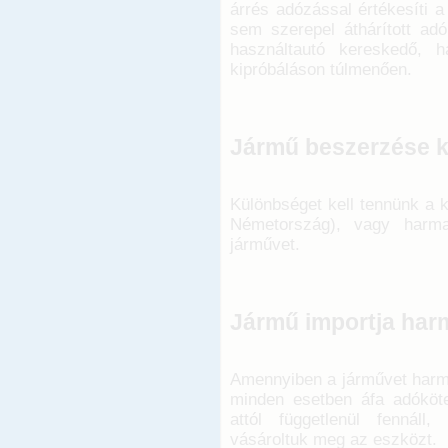
árrés adózással értékesíti 
sem szerepel áthárított ad
használtautó kereskedő, 
kipróbáláson túlmenően.
Jármű beszerzése k
Különbséget kell tennünk a k
Németország), vagy harma
járművet.
Jármű importja har
Amennyiben a járművet harm
minden esetben áfa adókötel
attól függetlenül fennáll
vásároltuk meg az eszközt.