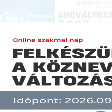
BEJELENTKEZÉS
KONFERENCIÁK ÉS KÉPZÉSEK
|
SZA
E-mail cím:
Jelszó:
Elfelejtett jelszó
Külföldről történő gépjármű vá
Előfizetéseinkről
Még nem ügyfelünk?
A hír több mint 30 napja nem frissült!