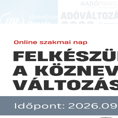
BEJELENTKEZÉS
KONFERENCIÁK ÉS KÉPZÉSEK
|
SZA
E-mail cím:
Jelszó:
Elfelejtett jelszó
Állami támogatás nélkül nem l
Előfizetéseinkről
Még nem ügyfelünk?
A hír több mint 30 napja nem frissült!