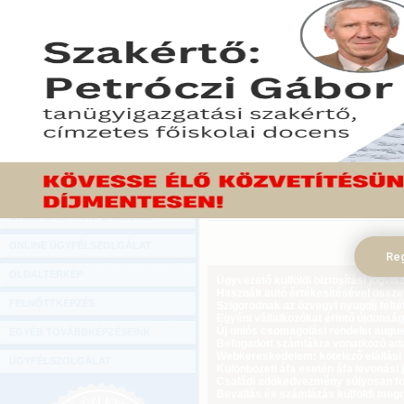
Hírlevél
Az új lakóépületek építése
ONLINE KÖZVETÍTÉSEK
jelentős bővülés az építőa
döntések meghozatalát seg
KÖNYVELŐI TOVÁBBKÉPZÉSEK
Vidor Győző, a Magyar 
DIGITÁLIS TERMÉKEK
(MÉASZ) elnöke az MTI-nek 
TANÁCSADÁS
2015. január 05.
GAZDASÁGI SZAKKÖNYVEK
Tekintse meg a cikket a Gazdasági Rád
GAZDASÁGI FOLYÓIRATOK
GAZDASÁGI KONFERENCIÁK
ONLINE ÜGYFÉLSZOLGÁLAT
Reg
OLDALTÉRKÉP
Ügyvezető külföldi biztosítási jogvi
Használt autó értékesítésével össz
FELNŐTTKÉPZÉS
Szigorodnak az özvegyi nyugdíj feltét
Egyéni vállalkozókat érintő újdonság
Új uniós csomagolási rendelet augus
EGYÉB TOVÁBBKÉPZÉSEINK
Befogadott számlákra vonatkozó adat
Webkereskedelem: kötelező elállási 
ÜGYFÉLSZOLGÁLAT
Különbözeti áfa esetén áfa levonási 
Családi adókedvezmény súlyosan fog
Bevallás és számlázás külföldi meg