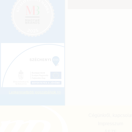
Legkeresettebb jogszabályok >>
Cégünkről, kapcsola
Impresszum
ÁSZF