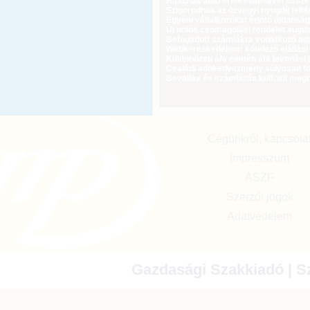
Használt autó értékesítésével össz
Szigorodnak az özvegyi nyugdíj feltét
Egyéni vállalkozókat érintő újdonság
Új uniós csomagolási rendelet augus
Befogadott számlákra vonatkozó adat
Webkereskedelem: kötelező elállási 
Különbözeti áfa esetén áfa levonási 
Családi adókedvezmény súlyosan fog
Bevallás és számlázás külföldi meg
Cégünkről, kapcsola
Impresszum
ÁSZF
Szerzői jogok
Adatvédelem
Gazdasági Szakkiadó | Sz