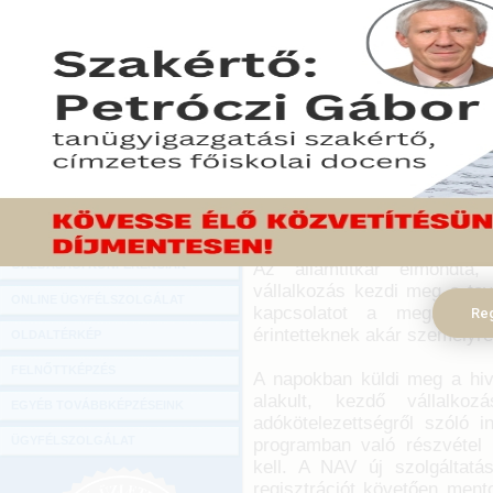
Hírlevél
A Nemzeti Adó- és Vámhivatal a napo
ONLINE KÖZVETÍTÉSEK
legfontosabb adózási tudnivalókról szó
2018. január 19.
KÖNYVELŐI TOVÁBBKÉPZÉSEK
Tállai András a Nemzetgazd
DIGITÁLIS TERMÉKEK
felelős államtitkára szerint
járnak a legjobban, ha a NAV
TANÁCSADÁS
mint a szankcionálásra. A ta
GAZDASÁGI SZAKKÖNYVEK
a kezdő gazdasági szerepl
jogrend, ebben segít az adóhi
GAZDASÁGI FOLYÓIRATOK
GAZDASÁGI KONFERENCIÁK
Az államtitkár elmondta,
vállalkozás kezdi meg a te
ONLINE ÜGYFÉLSZOLGÁLAT
kapcsolatot a megalakul
Reg
érintetteknek akár személyre 
OLDALTÉRKÉP
FELNŐTTKÉPZÉS
A napokban küldi meg a hiv
alakult, kezdő vállalko
EGYÉB TOVÁBBKÉPZÉSEINK
adókötelezettségről szóló i
ÜGYFÉLSZOLGÁLAT
programban való részvétel 
kell. A NAV új szolgáltat
regisztrációt követően ment