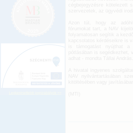
cégbejegyzésre kötelezett sz
szervezetek, az ügyvédi irod
Azon túl, hogy az adóhiva
fórumokat tart, a NAV kijel
folyamatosan segítik a kezdő
kapcsolatos kérdéseikre is 
is támogatást nyújthat a
pótlásában is segédkezhet, 
adhat - mondta Tállai András
A hivatal ingyenes szolgált
NAV nyilvántartásában szer
kitöltésében vagy javításában
Legkeresettebb jogszabályok >>
(MTI)