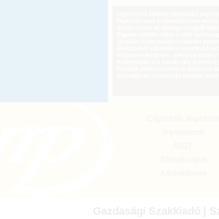
Ügyvezető külföldi biztosítási jogvi
Használt autó értékesítésével össz
Szigorodnak az özvegyi nyugdíj feltét
Egyéni vállalkozókat érintő újdonság
Új uniós csomagolási rendelet augus
Befogadott számlákra vonatkozó adat
Webkereskedelem: kötelező elállási 
Különbözeti áfa esetén áfa levonási 
Családi adókedvezmény súlyosan fog
Bevallás és számlázás külföldi meg
Cégünkről, kapcsola
Impresszum
ÁSZF
Szerzői jogok
Adatvédelem
Gazdasági Szakkiadó | Sz