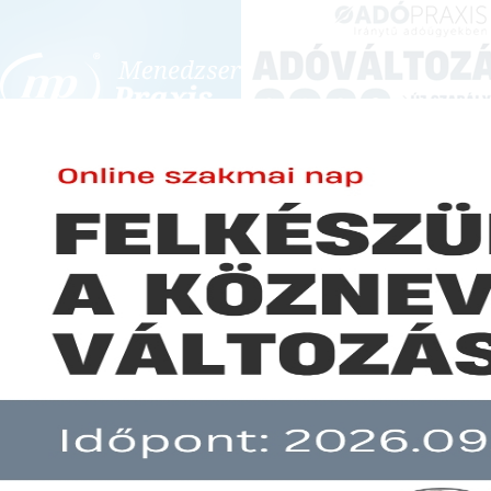
BEJELENTKEZÉS
KONFERENCIÁK ÉS KÉPZÉSEK
|
SZA
E-mail cím:
Jelszó:
Elfelejtett jelszó
Indul a kezdő vállalkozások m
Előfizetéseinkről
Még nem ügyfelünk?
A hír több mint 30 napja nem frissült!