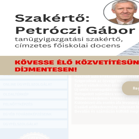
Hírlevél
Újabb szakmákat vonnak be az online
ONLINE KÖZVETÍTÉSEK
állam.
2015. április 26.
KÖNYVELŐI TOVÁBBKÉPZÉSEK
Tekintse meg a cikket a Gazdasági Rád
DIGITÁLIS TERMÉKEK
TANÁCSADÁS
GAZDASÁGI SZAKKÖNYVEK
GAZDASÁGI FOLYÓIRATOK
Ügyvezető külföldi biztosítási jogvi
GAZDASÁGI KONFERENCIÁK
Használt autó értékesítésével össz
Szigorodnak az özvegyi nyugdíj feltét
ONLINE ÜGYFÉLSZOLGÁLAT
Egyéni vállalkozókat érintő újdonság
Reg
Új uniós csomagolási rendelet augus
Befogadott számlákra vonatkozó adat
OLDALTÉRKÉP
Webkereskedelem: kötelező elállási 
Különbözeti áfa esetén áfa levonási 
FELNŐTTKÉPZÉS
Családi adókedvezmény súlyosan fog
Bevallás és számlázás külföldi meg
EGYÉB TOVÁBBKÉPZÉSEINK
ÜGYFÉLSZOLGÁLAT