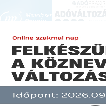
BEJELENTKEZÉS
KONFERENCIÁK ÉS KÉPZÉSEK
|
SZA
E-mail cím:
Jelszó:
Elfelejtett jelszó
Több ezer vállalkozást érint az
Előfizetéseinkről
Még nem ügyfelünk?
A hír több mint 30 napja nem frissült!