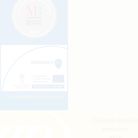
Legkeresettebb jogszabályok >>
Cégünkről, kapcsola
Impresszum
ÁSZF