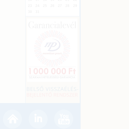
23
24
25
26
27
28
29
30
31