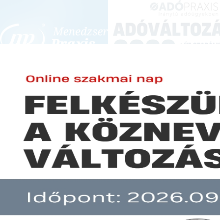
BEJELENTKEZÉS
KONFERENCIÁK ÉS KÉPZÉSEK
|
SZA
E-mail cím:
GAZDASÁGI HÍREK
JO
Jelszó:
Használt autó értékesítésével
Ügyv
összefüggő áfa kérdések
jog
2026-05-04
2026
Befogadott számlákra
Egyé
Elfelejtett jelszó
vonatkozó adatszolgáltatási
újd
kötelezettség
2026
Előfizetéseinkről
2026-04-27
Új u
Bevallás és számlázás külföldi
augu
megrendelő esetén
2026
Még nem ügyfelünk?
2026-04-14
Web