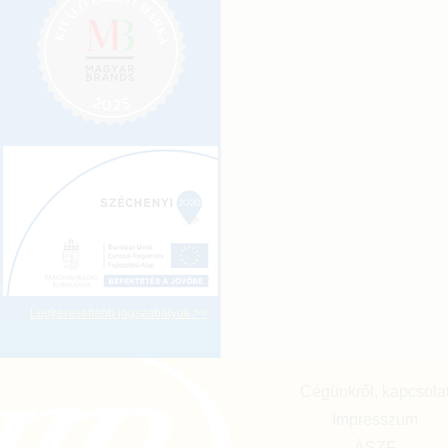
Legkeresettebb jogszabályok >>
Cégünkről, kapcsola
Impresszum
ÁSZF