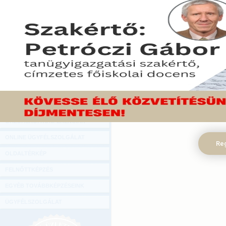
Az őstermelő adózása 2026-
elál
Hírlevél
ban
2026
2026-04-08
Csa
A kisvállalati adó foglalkoztatási
súly
ONLINE KÖZVETÍTÉSEK
kedvezményei
utá
2026-03-30
2026
KÖNYVELŐI TOVÁBBKÉPZÉSEK
Miben kell módosítanunk a
TB k
cafetéria szabályzatot 2026-ra?
véte
DIGITÁLIS TERMÉKEK
2026-03-26
2026
TANÁCSADÁS
GAZDASÁGI SZAKKÖNYVEK
GAZDASÁGI FOLYÓIRATOK
GAZDASÁGI KONFERENCIÁK
ONLINE ÜGYFÉLSZOLGÁLAT
Reg
OLDALTÉRKÉP
FELNŐTTKÉPZÉS
EGYÉB TOVÁBBKÉPZÉSEINK
ÜGYFÉLSZOLGÁLAT