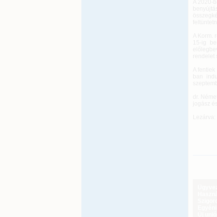
A 2020-b
benyújtá
összegké
feltüntetn
A Korm. r
15-ig be
előlegbev
rendelet 
A fentiek
ban indu
szeptemb
dr. Német
jogász é
Lezárva:
Ügyveze
Haszná
Szigoro
Egyéni
Új uni