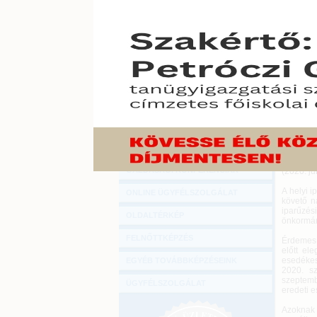
Hírlevél
A helyi 
ONLINE KÖZVETÍTÉSEK
meghoss
benyújtá
KÖNYVELŐI TOVÁBBKÉPZÉSEK
2020. júni
DIGITÁLIS TERMÉKEK
A Magyar
keretéb
könnyítés
TANÁCSADÁS
rendelet
esedékes
GAZDASÁGI SZAKKÖNYVEK
ezzel eg
időszakra
GAZDASÁGI FOLYÓIRATOK
Az adózó
GAZDASÁGI KONFERENCIÁK
(2020. jú
A helyi 
ONLINE ÜGYFÉLSZOLGÁLAT
követő n
iparűzés
OLDALTÉRKÉP
önkormán
FELNŐTTKÉPZÉS
Érdemes 
előtt el
esedékes
EGYÉB TOVÁBBKÉPZÉSEINK
2020. sz
szeptemb
ÜGYFÉLSZOLGÁLAT
eredeti 
Azoknak