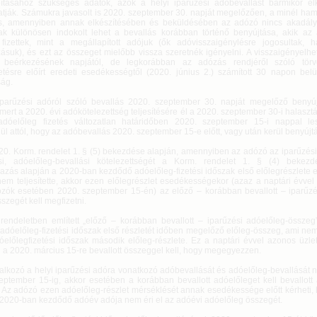
ításához szükséges adatok, azok a helyi iparűzési adóbevallást bármikor elk
atják. Számukra javasolt is 2020. szeptember 30. napját megelőzően, a minél ham
s, amennyiben annak elkészítésében és beküldésében az adózó nincs akadály
k különösen indokolt lehet a bevallás korábban történő benyújtása, akik az
 fizettek, mint a megállapított adójuk (ők adóvisszaigénylésre jogosultak,
zásuk), és ezt az összeget mielőbb vissza szeretnék igényelni. A visszaigényelh
s beérkezésének napjától, de legkorábban az adózás rendjéről szóló törv
etésre előírt eredeti esedékességtől (2020. június 2.) számított 30 napon belül
ág.
iparűzési adóról szóló bevallás 2020. szeptember 30. napját megelőző benyúj
 mert a 2020. évi adókötelezettség teljesítésére él a 2020. szeptember 30-i halaszt
dóelőleg fizetés változatlan határidőben 2020. szeptember 15-i nappal le
ül attól, hogy az adóbevallás 2020. szeptember 15-e előtt, vagy után kerül benyújt
20. Korm. rendelet 1. § (5) bekezdése alapján, amennyiben az adózó az iparűzési
si, adóelőleg-bevallási kötelezettségét a Korm. rendelet 1. § (4) bekezd
mazás alapján a 2020-ban kezdődő adóelőleg-fizetési időszak első előlegrészlete
nem teljesítette, akkor ezen előlegrészlet esedékességekor (azaz a naptári évvel
zók esetében 2020. szeptember 15-én) az előző – korábban bevallott – iparűzé
sszegét kell megfizetni.
rendeletben említett „előző – korábban bevallott – iparűzési adóelőleg-össze
adóelőleg-fizetési időszak első részletét időben megelőző előleg-összeg, ami ne
óelőlegfizetési időszak második előleg-részlete. Ez a naptári évvel azonos üzle
 a 2020. március 15-re bevallott összeggel kell, hogy megegyezzen.
lalkozó a helyi iparűzési adóra vonatkozó adóbevallását és adóelőleg-bevallását 
eptember 15-ig, akkor esetében a korábban bevallott adóelőleget kell bevallott
i. Az adózó ezen adóelőleg-részlet mérséklését annak esedékessége előtt kérheti,
a 2020-ban kezdődő adóév adója nem éri el az adóévi adóelőleg összegét.