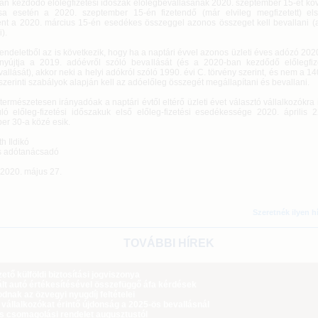
an kezdődő előlegfizetési időszak előlegbevallásának 2020. szeptember 15-ét köv
sa esetén a 2020. szeptember 15-én fizetendő (már elvileg megfizetett) el
nt a 2020. március 15-én esedékes összeggel azonos összeget kell bevallani (
i).
endeletből az is következik, hogy ha a naptári évvel azonos üzleti éves adózó 20
nyújtja a 2019. adóévről szóló bevallását (és a 2020-ban kezdődő előlegfiz
allását), akkor neki a helyi adókról szóló 1990. évi C. törvény szerint, és nem a 1
szerinti szabályok alapján kell az adóelőleg összegét megállapítani és bevallani.
 természetesen irányadóak a naptári évtől eltérő üzleti évet választó vállalkozókra 
ló előleg-fizetési időszakuk első előleg-fizetési esedékessége 2020. április 
er 30-a közé esik.
h Ildikó
s adótanácsadó
 2020. május 27.
Szeretnék ilyen h
TOVÁBBI HÍREK
tő külföldi biztosítási jogviszonya
lt autó értékesítésével összefüggő áfa kérdések
dnak az özvegyi nyugdíj feltételei
 vállalkozókat érintő újdonság a 2025-ös bevallásnál
ós csomagolási rendelet augusztustól