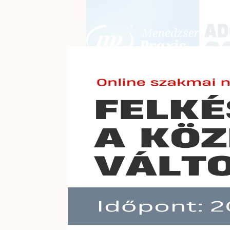
BEJELENTKEZÉS
KONFERE
E-mail cím:
Jelszó:
Elfelejtett jelszó
Meghos
Előfizetéseinkről
Még nem ügyfelünk?
A hír töb