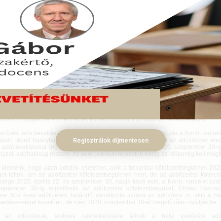
iparűzési adó bevallásának és befizetésének határideje a 140/2020. Korm. ren
zabbításra került. Érdemes végiggondolni, hogy milyen hatással jár
sának az eredeti határidőt, azaz 2020. május 31. napját követő benyújtása.
us 02.
 Közlöny 2020. április 21-i számában kihirdetésre került a Gazdaságvédel
en a koronavírus-járvány gazdasági hatásainak mérséklése érdekében szüks
ekről szóló 140/2020. (IV. 21.) Korm. rendelet, melynek 1. § (4) bekezdése szeri
 hatályba lépésének napja, azaz 2020. április 22. napja és 2020. szeptembe
sé váló éves és soron kívüli helyi iparűzési adóbevallás-benyújtási kötelezetts
yidejűleg teljesítendő adófizetési kötelezettségüket, valamint a következő adóe
 szóló adóelőleg bevallás benyújtási kötelezettségüket 2020. szeptember 30-ig telj
k természetesen dönthetnek úgy is, hogy az érintett bevallásukat annak „eredeti
nius 2.) nyújtják be, és nem élnek a meghosszabbított határidő lehetőségével.
iparűzési adó bevallására és megfizetésére vonatkozó szabályozás a Korm. rendele
apon lépett hatályba. Ennek megfelelően 2020. április 22-től az adózóknak ele
Regisztrálok díjmentesen
i adóbevallásukat (egyéb szervezeteknek a nyilatkozatot) 2020. szeptember 30-ig
yzati adóhatóság részére. Az adót (adókülönbözetet) eddig az időpontig kell megfi
kiemelni, hogy azon adózók esetében, akik a bevallási kötelezettségüknek 2020.
eget tettek, ám az adófizetési kötelezettségüknek nem, de az adófizetési kötelez
sége 2020. április 22. és szeptember 30. napja közé esik, a Korm. rendelet szab
eptember 30-ig teljesíthetik az adófizetési kötelezettségüket. Ehhez hason
er 30-i éves adófizetési határidő vonatkozik azokra az adózókra is, akik a be
esedékességet követően, de még 2020. szeptember 30-át megelőzően nyújtják be.
 az adózóknak, akiknek rendelkezésére állnak a helyi iparűzési adók