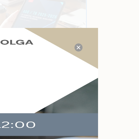
TUDÁS- ÉS VÁLASZKÖZPONT
Megválaszolt adózási, tb,
munkaügyi, számviteli
kérdések a mai napon:
21
Kérdezzen itt Ön is!
AKTUÁLIS ESEMÉNYEK
Felkészülés a köznevelés
határideje
változásaira
Online
2026-09-09
Végelszámolás,