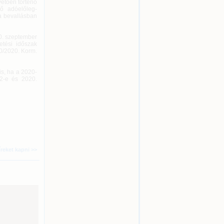
etően történő
ső adóelőleg-
a bevallásban
20. szeptember
etési időszak
40/2020. Korm.
is, ha a 2020-
22-e és 2020.
íreket kapni >>