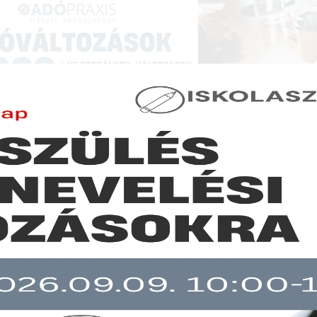
NCIÁK ÉS KÉPZÉSEK
|
SZAKKIADVÁNY BOLT
|
LEXPRAXIS
|
MENEDZSER 
GAZDASÁGI HÍREK
szabbodott a helyi iparűzési adó bevallásának és befizetésének 
b mint 30 napja nem frissült!