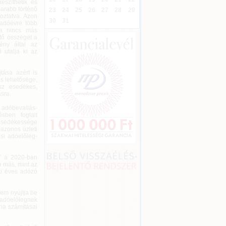
észíthetik és
arabb történő
23
24
25
26
27
28
29
oztatva. Azon
30
31
 adóévre több
 ha nincs más
ető összeget a
ény által az
 utalja ki az
tása azért is
ás lehetősége,
sz esedékes,
ásra.
 adóbevallás-
ésben foglalt
 esedékessége
 azonos üzleti
si adóelőleg-
g” a 2020-ban
m más, mint az
ti éves adózó
nem nyújtja be
 adóelőlegnek
 ha számításai