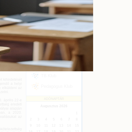
kényszertörlés
Online
2026-09-16
delet alapján
 a bevallás
Ügyvédi kreditontok
Online
2026-12-31
Eseménykövetés
mi Akcióterv
éges adózási
SZAKMAI KLUBJAINK
nt az adózók a
r 30-a között
égüket, és az
Áfa Klub
lőleg-fizetési
esíthetik.
Könyvelői Klub
” határidejéig
TB Klub
t kihirdetését
gendő a helyi
Pedagógus Klub
 elküldeni az
zetni.
ADÓNAPTÁR
 április 22-e
ettség eredeti
Augusztus
2026
ályai alapján
lóan, a 2020.
1
vallásukat az
2
3
4
5
6
7
8
9
10
11
12
13
14
15
ötelezettség
16
17
18
19
20
21
22