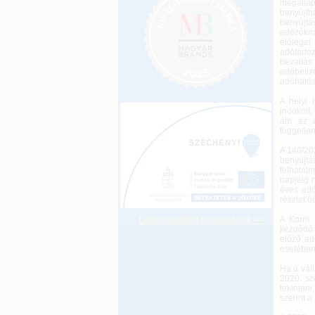
megállap
benyújth
benyújtá
adózókna
előleget
adótarto
bevallá
adóbefiz
adóhatós
A helyi 
indokolt,
ám az a
független
A 140/20
benyújtá
felhatal
napjáig 
éves adó
részlet ö
A Korm. 
Legkeresettebb jogszabályok >>
kezdődő 
előző ad
esetében
Ha a vál
2020. sz
tekinten
szerint 