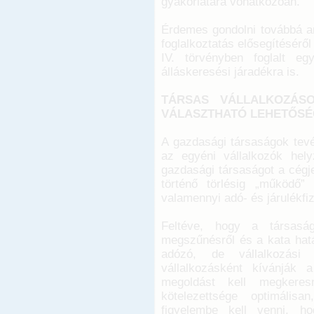
gyakorlatára vonatkozóan.
Érdemes gondolni továbbá ar
foglalkoztatás elősegítéséről
IV. törvényben foglalt eg
álláskeresési járadékra is.
TÁRSAS VÁLLALKOZÁS
VÁLASZTHATÓ LEHETŐSÉ
A gazdasági társaságok tev
az egyéni vállalkozók hel
gazdasági társaságot a cégj
történő törlésig „működő”
valamennyi adó- és járulékfize
Feltéve, hogy a társaság
megszűnésről és a kata hatál
adózó, de vállalkozási 
vállalkozásként kívánják 
megoldást kell megkeresn
kötelezettsége optimális
figyelembe kell venni, ho