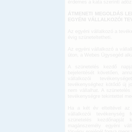
érdemes a kata szerinti adózá
ÁTMENETI MEGOLDÁS LE
EGYÉNI VÁLLALKOZÓI TE
Az egyéni vállalkozó a tevék
évig szüneteltetheti.
Az egyéni vállalkozó a válla
úton, a Webes Ügysegéd alka
A szünetelés kezdő napja
bejelentését követően, ann
vállalkozói tevékenysé
tevékenységhez kötődő új jo
nem vállalhat. A szünetelés 
tevékenységre tekintettel me
Ha a két év elteltével az
vállalkozói tevékenység 
szünetelés kezdőnapját
magánszemély egyéni váll
törvény erejénél fogva megs