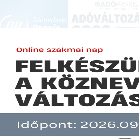
BEJELENTKEZÉS
KONFERENCIÁK ÉS KÉPZÉSEK
|
SZA
E-mail cím:
Jelszó:
Elfelejtett jelszó
Menekülési lehetőségek a nem 
Előfizetéseinkről
Még nem ügyfelünk?
A hír több mint 30 napja nem frissült!