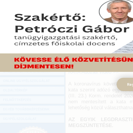
Hírlevél
A Kormány a koronavír
ONLINE KÖZVETÍTÉSEK
veszélyhelyzetben adózási
adózó, meghatározott tevé
KÖNYVELŐI TOVÁBBKÉPZÉSEK
Azonban nagyon sok olyan 
DIGITÁLIS TERMÉKEK
nem tartoznak a mentesítet
akár gazdasági okokból –
TANÁCSADÁS
lecsökkent. Lássuk, ho
nehézségek áthidalására.
GAZDASÁGI SZAKKÖNYVEK
GAZDASÁGI FOLYÓIRATOK
2021. május 07.
KATA Adózás videó >>
GAZDASÁGI KONFERENCIÁK
ONLINE ÜGYFÉLSZOLGÁLAT
A koronavírus következtébe
Reg
kata szerint adózó egyéni és
OLDALTÉRKÉP
(III. 23.) Korm. rendelet 20
FELNŐTTKÉPZÉS
nem mentesített a kata me
lehetőség közül választhatna
EGYÉB TOVÁBBKÉPZÉSEINK
AZ EGYIK LEGDRASZT
ÜGYFÉLSZOLGÁLAT
MEGSZÜNTETÉSE.