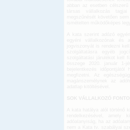
abban az esetben célszerű v
társas vállalkozás tagja
megszűnését követően sem fo
ismételten működőképes leg
A kata szerint adózó egyén
egyéni vállalkozónak és a
jogviszonyát is rendezni ke
szolgáltatásra egyéb jog
szolgáltatási járulékot kell 
összege 2020. január 1-jé
bejelentkezés időpontjától
megfizetni. Az egészségügyi
magánszemélynek az adóha
adatlap kitöltésével.
SOK VÁLLALKOZÓ FONTOL
A kata hatálya alól történő k
rendelkezésével, amely k
adóalanyiság, ha az adóalany
nem a Kata tv. szabályai sze