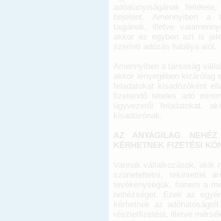
adóalanyiságának feltétele
bejelent. Amennyiben a tá
tagjának, illetve valamenn
akkor ez egyben azt is jele
szerinti adózás hatálya alól.
Amennyiben a társaság válla
akkor lényegében kizárólag 
feladatokat kisadózóként ell
fizetendő tételes adó minim
ügyvezetői feladatokat, a
kisadózónak.
AZ ANYAGILAG NEHÉZ
KÉRHETNEK FIZETÉSI KÖN
Vannak vállalkozások, akik
szüneteltetni, tekintettel 
tevékenységük, hanem a meg
nehézséget. Ezek az egyéni
kérhetnek az adóhatóságtól.
részletfizetést, illetve mérs