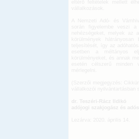
eltérő feltételek mellett él
vállalkozások.
A Nemzeti Adó- és Vámhiva
során figyelembe veszi a 
nehézségeket, melyek az ad
körülmények hátrányosan be
teljesítését, így az adóható
esetben a méltányos elj
körülményeket, és annak meg
esetén célszerű minden v
mérlegelni.
(Szerzői megjegyzés: Cikkün
vállalkozói nyilvántartásban
dr. Teszéri-Rácz Ildikó
adójogi szakjogász és adó
Lezárva: 2020. április 14.