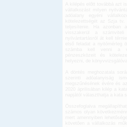
A kilépés előtt továbbá azt is
vállalkozást milyen nyilvánt
adóalany egyéni vállalko
kötelezettségét az Szja tv.
teljesítenie. Ha azonban 
visszakerül a számviteli
nyilvántartásról át kell tér
első feladat a nyitómérleg ö
számba kell venni a váll
pénzeszközeit és köteleze
helyezni, de könyvvizsgálóval 
A döntés meghozatala során
szerinti adóalanyiság is
megszűnésének évére és az 
2020 áprilisában kilép a kat
napjától választhatja a kata s
Összefoglalva megállapíthat
számos olyan következménny
mert amennyiben lehetősége
követően a vállalkozás műk