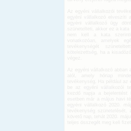
Az egyéni vállalkozói tevék
egyéni vállalkozó elveszíti
egyéni vállalkozó úgy dön
szünetelteti, akkor ez a kat
nem kell a kata szerinti
vonatkozóan, amelyek egé
tevékenységét szünetelte
kötelezettség, ha a kisadóz
végez.
Az egyéni vállalkozó abban 
alól, amely hónap minde
tevékenység. Ha például az eg
be az egyéni vállalkozói t
kezdő napja a bejelentést
esetben már a május havi té
egyéni vállalkozó 2020. máj
tevékenység szünetelését, 
követő nap, tehát 2020. máju
teljes összegét meg kell fizet