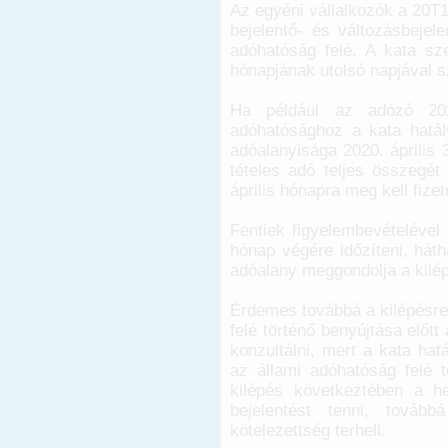
Az egyéni vállalkozók a 20T1
bejelentő- és változásbejel
adóhatóság felé. A kata sze
hónapjának utolsó napjával 
Ha például az adózó 2020
adóhatósághoz a kata hatály
adóalanyisága 2020. április
tételes adó teljes összegét 
április hónapra meg kell fizet
Fentiek figyelembevételével 
hónap végére időzíteni, hát
adóalany meggondolja a kilép
Érdemes továbbá a kilépésre
felé történő benyújtása előt
konzultálni, mert a kata hat
az állami adóhatóság felé t
kilépés következtében a he
bejelentést tenni, tovább
kötelezettség terheli.