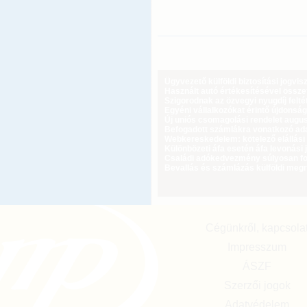
Ügyvezető külföldi biztosítási jogvi
Használt autó értékesítésével össz
Szigorodnak az özvegyi nyugdíj feltét
Egyéni vállalkozókat érintő újdonság
Új uniós csomagolási rendelet augus
Befogadott számlákra vonatkozó adat
Webkereskedelem: kötelező elállási 
Különbözeti áfa esetén áfa levonási 
Családi adókedvezmény súlyosan fog
Bevallás és számlázás külföldi meg
Cégünkről, kapcsola
Impresszum
ÁSZF
Szerzői jogok
Adatvédelem