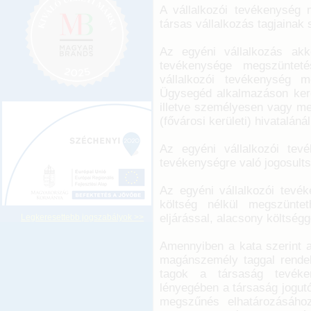
A vállalkozói tevékenység m
társas vállalkozás tagjainak
Az egyéni vállalkozás ak
tevékenysége megszünteté
vállalkozói tevékenység 
Ügysegéd alkalmazáson keres
illetve személyesen vagy me
(fővárosi kerületi) hivatalánál
Az egyéni vállalkozói tev
tevékenységre való jogosults
Az egyéni vállalkozói tevék
költség nélkül megszünte
eljárással, alacsony költségg
Legkeresettebb jogszabályok >>
Amennyiben a kata szerint a
magánszemély taggal rendel
tagok a társaság tevéke
lényegében a társaság jogutó
megszűnés elhatározásáho