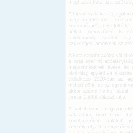
meghozott határozat szüksé
A társas vállalkozás jogutód
megszüntetéshez célsze
közreműködés nem feltétlenü
nélküli megszűnés költsé
tevékenység ismételt foly
szükséges, amelynek szintén
A kata szerint adózó vállalk
a kata szerinti adóalanyisá
megszűnésének évére és a
kizárólag egyéni vállalkozá
vállalkozó 2020-ban az eg
mellett dönt, és az egyéni vá
akkor számolnia kell azzal, 
január 1-jétől választhatja.
A vállalkozás megszüntet
választani, mert nem lehe
következtében kialakult j
veszélyhelyzet megszűnésé
további működésének lehetős