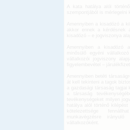
A kata hatálya alól történő
szempontjából is mérlegelni k
Amennyiben a kisadózó a kil
akkor ennek a kérdésnek a
kisadózó – e jogviszonya ala
Amennyiben a kisadózó a 
minősülő egyéni vállalkoz
vállalkozói jogviszony ala
figyelembevétel – járulékfize
Amennyiben betéti társaságr
át kell tekinteni a tagok bizt
a gazdasági társaság tagja
a társaság tevékenységéb
tevékenységeket milyen jogv
hatálya alól történő kilépés
kötelezettsége fennállh
munkavégzésre irányuló e
vállalkozóként.