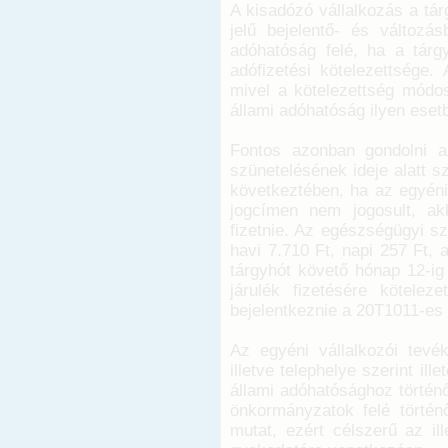
A kisadózó vállalkozás a tá
jelű bejelentő- és változás
adóhatóság felé, ha a tárg
adófizetési kötelezettsége.
mivel a kötelezettség módos
állami adóhatóság ilyen esetb
Fontos azonban gondolni a
szünetelésének ideje alatt s
következtében, ha az egyéni
jogcímen nem jogosult, akk
fizetnie. Az egészségügyi sz
havi 7.710 Ft, napi 257 Ft, 
tárgyhót követő hónap 12-ig 
járulék fizetésére kötele
bejelentkeznie a 20T1011-es a
Az egyéni vállalkozói tevé
illetve telephelye szerint il
állami adóhatósághoz történő
önkormányzatok felé történő
mutat, ezért célszerű az il