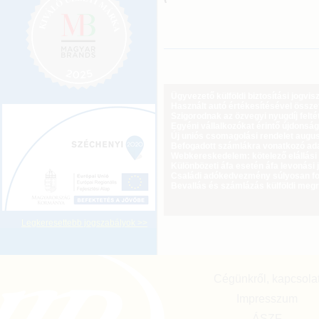
Ügyvezető külföldi biztosítási jogvi
Használt autó értékesítésével össz
Szigorodnak az özvegyi nyugdíj feltét
Egyéni vállalkozókat érintő újdonság
Új uniós csomagolási rendelet augus
Befogadott számlákra vonatkozó adat
Webkereskedelem: kötelező elállási 
Különbözeti áfa esetén áfa levonási 
Családi adókedvezmény súlyosan fog
Bevallás és számlázás külföldi meg
Legkeresettebb jogszabályok >>
Cégünkről, kapcsola
Impresszum
ÁSZF