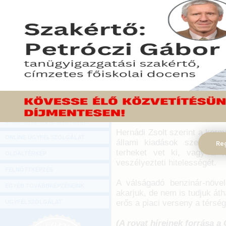
Hírlevél
A Mol elnök-vezérigazgatója
ONLINE KÖZVETÍTÉSEK
válságadót, a nyereség
azonban nagyon rossz ü
KÖNYVELŐI TOVÁBBKÉPZÉSEK
Népszabadság szerdai szám
DIGITÁLIS TERMÉKEK
2010. október 20.
TANÁCSADÁS
A Mol első embere szerint l
GAZDASÁGI SZAKKÖNYVEK
közösen kell viselni a terhek
300 milliárdos beruházási 
GAZDASÁGI FOLYÓIRATOK
csökken.
GAZDASÁGI KONFERENCIÁK
Hernádi Zsolt szerint a kor
ONLINE ÜGYFÉLSZOLGÁLAT
állami kiadások szerkezet
Reg
terheket vet ki, vagy a k
OLDALTÉRKÉP
veszélyezteti hitelességét.
FELNŐTTKÉPZÉS
A válságadó benzinár-növel
EGYÉB TOVÁBBKÉPZÉSEINK
akarjuk, de nem is tudjuk áth
erős a piaci verseny a térsé
ÜGYFÉLSZOLGÁLAT
(A rovat híreinek forrása a