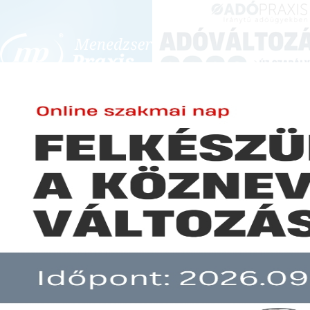
BEJELENTKEZÉS
KONFERENCIÁK ÉS KÉPZÉSEK
|
SZA
E-mail cím:
-
Jelszó:
Elfelejtett jelszó
Rossz üzenet, ha továbbra is n
Előfizetéseinkről
Még nem ügyfelünk?
A hír több mint 30 napja nem frissült!