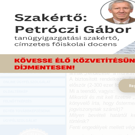
Hírlevél
Időszerű és feltehetőe
ONLINE KÖZVETÍTÉSEK
használhatja fel az őste
állását vesztett munkavál
KÖNYVELŐI TOVÁBBKÉPZÉSEK
Mielőtt ezen elgondolkozunk
DIGITÁLIS TERMÉKEK
2022. március 20.
TANÁCSADÁS
A kérdésben felmerülő e
GAZDASÁGI SZAKKÖNYVEK
munkavállaló (alkalmazotti) 
álláskeresői járulékot, ame
GAZDASÁGI FOLYÓIRATOK
tájékoztatása szerint ezt k
annak „rendezése” a munkavál
GAZDASÁGI KONFERENCIÁK
A biztosított rendelkezik ős
ONLINE ÜGYFÉLSZOLGÁLAT
először (2-300 ezer forintnyi
Reg
Mi a teendő, vagyis:
OLDALTÉRKÉP
Mikortól és mit kell fizetni
FELNŐTTKÉPZÉS
könyvelő írta, hogy őstermel
jogviszonynak számít)?
EGYÉB TOVÁBBKÉPZÉSEINK
Milyen bevételi határtól 
történik?
ÜGYFÉLSZOLGÁLAT
Fenti engedélyek mellett vé