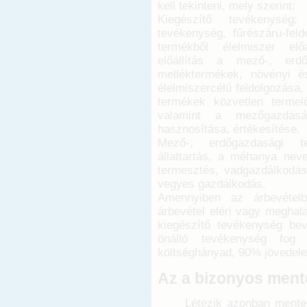
kell tekinteni, mely szerint:
Kiegészítő tevékenység:
tevékenység, fűrészáru-feld
termékből élelmiszer előá
előállítás a mező-, erdő
melléktermékek, növényi é
élelmiszercélú feldolgozása,
termékek közvetlen termelő
valamint a mezőgazdasá
hasznosítása, értékesítése.
Mező-, erdőgazdasági te
állattartás, a méhanya neve
termesztés, vadgazdálkodás
vegyes gazdálkodás.
Amennyiben az árbevételb
árbevétel eléri vagy meghal
kiegészítő tevékenység bev
önálló tevékenység fog
költséghányad, 90% jövedele
Az a bizonyos ment
Létezik azonban mentes