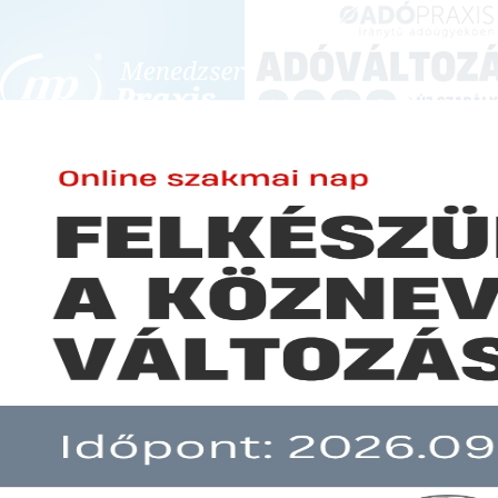
BEJELENTKEZÉS
KONFERENCIÁK ÉS KÉPZÉSEK
|
SZA
E-mail cím:
Jelszó:
Elfelejtett jelszó
Mikor és mennyiért lesz biztosí
Előfizetéseinkről
Még nem ügyfelünk?
A hír több mint 30 napja nem frissült!