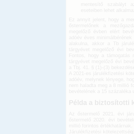
mentesítő szabályt a
eseteiben lehet alkalma
Ez annyit jelent, hogy a me
őstermelőnek a mezőgazda
megelőző évben elért bevé
adóév éves minimálbérének 
alakulna, akkor a Tb járul
tárgyévet megelőző évi bev
Fontos, hogy a támogatás n
tárgyévet megelőző évi bevé
a Tbj. 41. § (1)-(3) bekezdé
A 2021-es járulékfizetési kö
adóév, melynek lényege, ho
nem haladta meg a 8 millió f
bevételének a 15 százaléka u
Példa a biztosítotti
Az őstermelő 2021. évi jár
őstermelő 2020. évi bevétel
millió forintos értékhatárnak.
Járulékfizetési kötelezettség