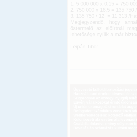
1. 5 000 000 x 0,15 = 750 00
2. 750 000 x 18,5 = 135 750 /
3. 135 750 / 12 = 11 313 /Hav
Megjegyzendő, hogy anna
őstermelő az előírtnál maga
lehetősége nyílik a már bizt
Leipán Tibor
Ügyvezető külföldi biztosítási jogvi
Használt autó értékesítésével össz
Szigorodnak az özvegyi nyugdíj feltét
Egyéni vállalkozókat érintő újdonság
Új uniós csomagolási rendelet augus
Befogadott számlákra vonatkozó adat
Webkereskedelem: kötelező elállási 
Különbözeti áfa esetén áfa levonási 
Családi adókedvezmény súlyosan fog
Bevallás és számlázás külföldi meg