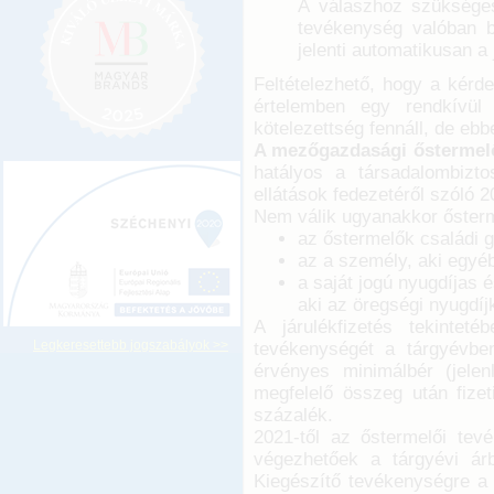
A válaszhoz szükséges
tevékenység valóban bi
jelenti automatikusan a
Feltételezhető, hogy a kérd
értelemben egy rendkívül 
kötelezettség fennáll, de ebb
A mezőgazdasági őstermelő
hatályos a társadalombiztos
ellátások fedezetéről szóló 2
Nem válik ugyanakkor ősterm
az őstermelők családi 
az a személy, aki egyéb
a saját jogú nyugdíjas 
aki az öregségi nyugdíjk
A járulékfizetés tekinte
Legkeresettebb jogszabályok >>
tevékenységét a tárgyévbe
érvényes minimálbér (jele
megfelelő összeg után fize
százalék.
2021-től az őstermelői tev
végezhetőek a tárgyévi á
Kiegészítő tevékenységre a f