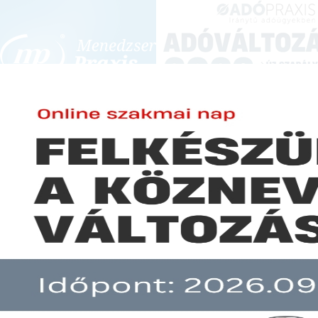
BEJELENTKEZÉS
KONFERENCIÁK ÉS KÉPZÉSEK
|
SZA
E-mail cím:
-
Jelszó:
Elfelejtett jelszó
Szépen pörög a kiskereskedel
Előfizetéseinkről
Még nem ügyfelünk?
A hír több mint 30 napja nem frissült!