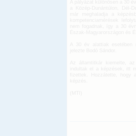
A pályázat különösen a 30 év
a Közép-Dunántúlon, Dél-Du
már meghaladja a képzésbe
kompetenciamérések lefoly
nem fogadnak, így a 30 évn
Észak-Magyarországon és És
A 30 év alattiak esetében 
jelezte Bodó Sándor.
Az államtitkár kiemelte, az
indultak el a képzések, itt 
fizettek. Hozzátette, hogy 
képzés.
(MTI)