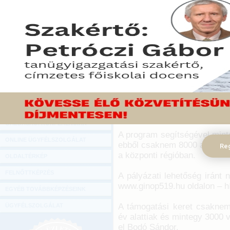
Hírlevél
Az ország minden régiójá
ONLINE KÖZVETÍTÉSEK
válást segítő programb
Pénzügyminisztérium (PM)
KÖNYVELŐI TOVÁBBKÉPZÉSEK
kapcsolatokért felelős állam
DIGITÁLIS TERMÉKEK
2019. október 03.
TANÁCSADÁS
A programot vállalkozás indí
GAZDASÁGI SZAKKÖNYVEK
feletti álláskeresőknek indítot
jóváhagyott üzleti tervve
GAZDASÁGI FOLYÓIRATOK
tőketámogatást kaphatnak – 
GAZDASÁGI KONFERENCIÁK
A program segítségével minte
ONLINE ÜGYFÉLSZOLGÁLAT
ebből csaknem 8000 az ország
Reg
a központi régióban.
OLDALTÉRKÉP
FELNŐTTKÉPZÉS
A pályázati lehetőség iránt 
www.ginop519.hu oldalon – hív
EGYÉB TOVÁBBKÉPZÉSEINK
A támogatási keret csaknem 
ÜGYFÉLSZOLGÁLAT
év alattiak és mintegy 3000 
el Bodó Sándor.