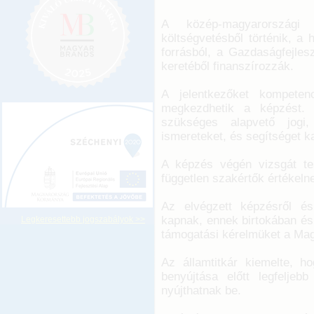
A közép-magyarországi 
költségvetésből történik, a 
forrásból, a Gazdaságfejles
keretéből finanszírozzák.
A jelentkezőket kompeten
megkezdhetik a képzést. It
szükséges alapvető jogi,
ismereteket, és segítséget k
A képzés végén vizsgát tes
független szakértők értékelne
Az elvégzett képzésről és
kapnak, ennek birtokában és
Legkeresettebb jogszabályok >>
támogatási kérelmüket a Magy
Az államtitkár kiemelte, h
benyújtása előtt legfeljeb
nyújthatnak be.