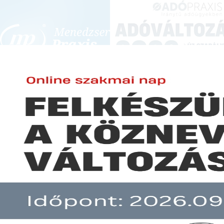
BEJELENTKEZÉS
KONFERENCIÁK ÉS KÉPZÉSEK
|
SZA
E-mail cím:
Jelszó:
Elfelejtett jelszó
Még igényelhető támogatás a v
Előfizetéseinkről
Még nem ügyfelünk?
A hír több mint 30 napja nem frissült!