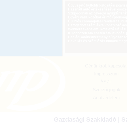
Ügyvezető külföldi biztosítási jogvi
Használt autó értékesítésével össz
Szigorodnak az özvegyi nyugdíj feltét
Egyéni vállalkozókat érintő újdonság
Új uniós csomagolási rendelet augus
Befogadott számlákra vonatkozó adat
Webkereskedelem: kötelező elállási 
Különbözeti áfa esetén áfa levonási 
Családi adókedvezmény súlyosan fog
Bevallás és számlázás külföldi meg
Cégünkről, kapcsola
Impresszum
ÁSZF
Szerzői jogok
Adatvédelem
Gazdasági Szakkiadó | Sz