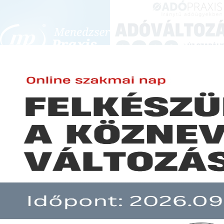
BEJELENTKEZÉS
KONFERENCIÁK ÉS KÉPZÉSEK
|
SZA
E-mail cím:
-
Jelszó:
Elfelejtett jelszó
Veszteséges volt a bankszekto
Előfizetéseinkről
Még nem ügyfelünk?
A hír több mint 30 napja nem frissült!