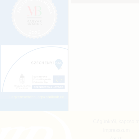
Legkeresettebb jogszabályok >>
Cégünkről, kapcsola
Impresszum
ÁSZF