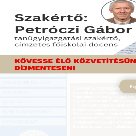
Hírlevél
Veszteséges volt a banks
ONLINE KÖZVETÍTÉSEK
Szervezetek Állami Felügye
keddi számában a Napi Gaz
KÖNYVELŐI TOVÁBBKÉPZÉSEK
ír, hogy a veszteség egy ré
DIGITÁLIS TERMÉKEK
2010. november 23.
TANÁCSADÁS
Tekintse meg a cikket a Gazdasági Rá
GAZDASÁGI SZAKKÖNYVEK
GAZDASÁGI FOLYÓIRATOK
GAZDASÁGI KONFERENCIÁK
ONLINE ÜGYFÉLSZOLGÁLAT
Reg
Ügyvezető külföldi biztosítási jogvi
OLDALTÉRKÉP
Használt autó értékesítésével össz
Szigorodnak az özvegyi nyugdíj feltét
Egyéni vállalkozókat érintő újdonság
FELNŐTTKÉPZÉS
Új uniós csomagolási rendelet augus
Befogadott számlákra vonatkozó adat
EGYÉB TOVÁBBKÉPZÉSEINK
Webkereskedelem: kötelező elállási 
Különbözeti áfa esetén áfa levonási 
ÜGYFÉLSZOLGÁLAT
Családi adókedvezmény súlyosan fog
Bevallás és számlázás külföldi meg