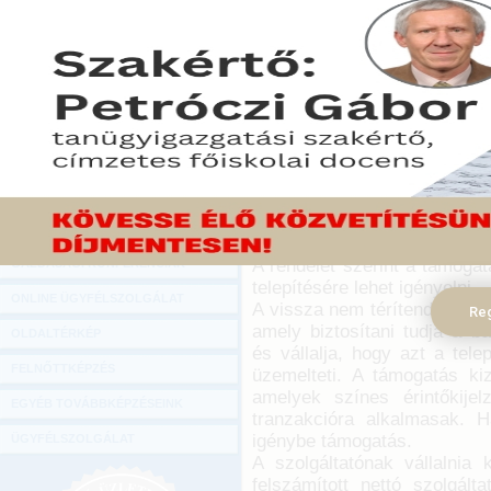
Hírlevél
Terminálonként 80 ezer 
ONLINE KÖZVETÍTÉSEK
vehetnek igénybe az új ba
üzemeltető szolgáltatók a 
KÖNYVELŐI TOVÁBBKÉPZÉSEK
esetén - derül ki a nemze
DIGITÁLIS TERMÉKEK
december 6-ai Magyar Közl
TANÁCSADÁS
2016. december 06.
GAZDASÁGI SZAKKÖNYVEK
A szaktárca vezetői korábba
elfogadó terminálok számán
GAZDASÁGI FOLYÓIRATOK
a gazdaság fehérítését szolgá
A rendelet szerint a támogat
GAZDASÁGI KONFERENCIÁK
telepítésére lehet igényelni.
ONLINE ÜGYFÉLSZOLGÁLAT
A vissza nem térítendő támog
Reg
amely biztosítani tudja a ba
OLDALTÉRKÉP
és vállalja, hogy azt a tel
FELNŐTTKÉPZÉS
üzemelteti. A támogatás kiz
amelyek színes érintőkijel
EGYÉB TOVÁBBKÉPZÉSEINK
tranzakcióra alkalmasak. 
igénybe támogatás.
ÜGYFÉLSZOLGÁLAT
A szolgáltatónak vállalnia 
felszámított nettó szolgál