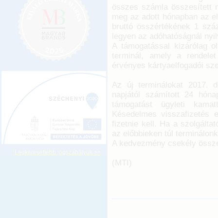
összes számla összesített 
meg az adott hónapban az el
bruttó összértékének 1 száz
legyen az adóhatóságnál nyil
A támogatással kizárólag ol
terminál, amely a rendele
érvényes kártyaelfogadói sz
Az új terminálokat 2017. de
napjától számított 24 hón
támogatást ügyleti kamat
Késedelmes visszafizetés e
fizetnie kell. Ha a szolgáltat
az előbbieken túl terminálonké
A kedvezmény csekély össze
Legkeresettebb jogszabályok >>
(MTI)