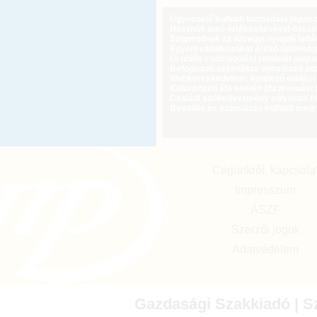
Ügyvezető külföldi biztosítási jogvi
Használt autó értékesítésével össz
Szigorodnak az özvegyi nyugdíj feltét
Egyéni vállalkozókat érintő újdonság
Új uniós csomagolási rendelet augus
Befogadott számlákra vonatkozó adat
Webkereskedelem: kötelező elállási 
Különbözeti áfa esetén áfa levonási 
Családi adókedvezmény súlyosan fog
Bevallás és számlázás külföldi meg
Cégünkről, kapcsola
Impresszum
ÁSZF
Szerzői jogok
Adatvédelem
Gazdasági Szakkiadó | Sz