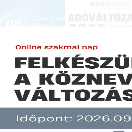
BEJELENTKEZÉS
KONFERENCIÁK ÉS KÉPZÉSEK
|
SZA
E-mail cím:
Jelszó:
Elfelejtett jelszó
Támogatás az új bankkártya-el
Előfizetéseinkről
Még nem ügyfelünk?
A hír több mint 30 napja nem frissült!