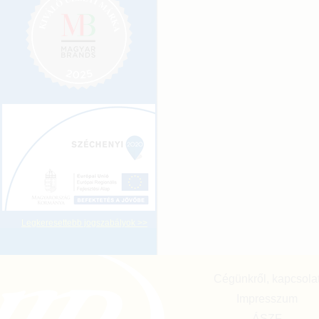
Legkeresettebb jogszabályok >>
Cégünkről, kapcsola
Impresszum
ÁSZF