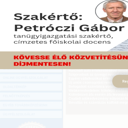
Hírlevél
7,1 százalékkal nőtt decemberben az 
ONLINE KÖZVETÍTÉSEK
Hivatal legfrissebb elemzéséből.
2015. február 11.
KÖNYVELŐI TOVÁBBKÉPZÉSEK
Tekintse meg a cikket a Gazdasági Rád
DIGITÁLIS TERMÉKEK
TANÁCSADÁS
GAZDASÁGI SZAKKÖNYVEK
GAZDASÁGI FOLYÓIRATOK
Ügyvezető külföldi biztosítási jogvi
GAZDASÁGI KONFERENCIÁK
Használt autó értékesítésével össz
Szigorodnak az özvegyi nyugdíj feltét
ONLINE ÜGYFÉLSZOLGÁLAT
Egyéni vállalkozókat érintő újdonság
Reg
Új uniós csomagolási rendelet augus
Befogadott számlákra vonatkozó adat
OLDALTÉRKÉP
Webkereskedelem: kötelező elállási 
Különbözeti áfa esetén áfa levonási 
FELNŐTTKÉPZÉS
Családi adókedvezmény súlyosan fog
Bevallás és számlázás külföldi meg
EGYÉB TOVÁBBKÉPZÉSEINK
ÜGYFÉLSZOLGÁLAT