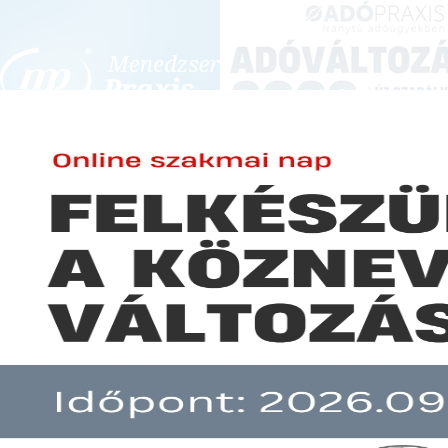
BEJELENTKEZÉS
KONFERENCIÁK ÉS KÉPZÉSEK
|
SZA
E-mail cím:
Jelszó:
Elfelejtett jelszó
Egy jobb, egy gyengébb hónap 
Előfizetéseinkről
Még nem ügyfelünk?
A hír több mint 30 napja nem frissült!