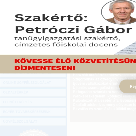
Hírlevél
Az adatok jelenlegi feldolgozottsága
ONLINE KÖZVETÍTÉSEK
ezer, a kisvállalati adóra vonatkozóan 
2013. január 16.
KÖNYVELŐI TOVÁBBKÉPZÉSEK
Tekintse meg a cikket a Gazdasági Rád
DIGITÁLIS TERMÉKEK
TANÁCSADÁS
GAZDASÁGI SZAKKÖNYVEK
GAZDASÁGI FOLYÓIRATOK
Ügyvezető külföldi biztosítási jogvi
GAZDASÁGI KONFERENCIÁK
Használt autó értékesítésével össz
Szigorodnak az özvegyi nyugdíj feltét
ONLINE ÜGYFÉLSZOLGÁLAT
Egyéni vállalkozókat érintő újdonság
Reg
Új uniós csomagolási rendelet augus
Befogadott számlákra vonatkozó adat
OLDALTÉRKÉP
Webkereskedelem: kötelező elállási 
Különbözeti áfa esetén áfa levonási 
FELNŐTTKÉPZÉS
Családi adókedvezmény súlyosan fog
Bevallás és számlázás külföldi meg
EGYÉB TOVÁBBKÉPZÉSEINK
ÜGYFÉLSZOLGÁLAT