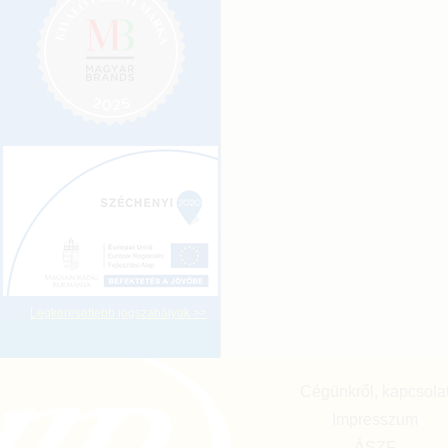
Legkeresettebb jogszabályok >>
Cégünkről, kapcsola
Impresszum
ÁSZF