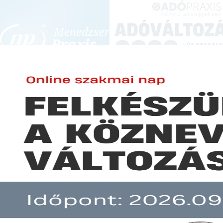
BEJELENTKEZÉS
KONFERENCIÁK ÉS KÉPZÉSEK
|
SZA
E-mail cím:
-
Jelszó:
Elfelejtett jelszó
Több százezer helyett 60 ezre
Előfizetéseinkről
Még nem ügyfelünk?
A hír több mint 30 napja nem frissült!