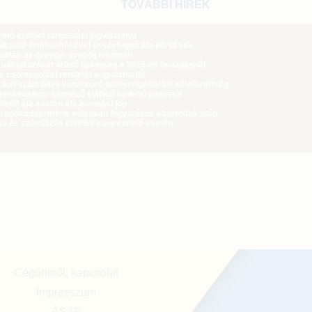
TOVÁBBI HÍREK
tő külföldi biztosítási jogviszonya
lt autó értékesítésével összefüggő áfa kérdések
dnak az özvegyi nyugdíj feltételei
 vállalkozókat érintő újdonság a 2025-ös bevallásnál
ós csomagolási rendelet augusztustól
dott számlákra vonatkozó adatszolgáltatási kötelezettség
eskedelem: kötelező elállási funkció júniustól
zeti áfa esetén áfa levonási jog
i adókedvezmény súlyosan fogyatékos eltartottak után
ás és számlázás külföldi megrendelő esetén
Cégünkről, kapcsolat
Impresszum
ÁSZF