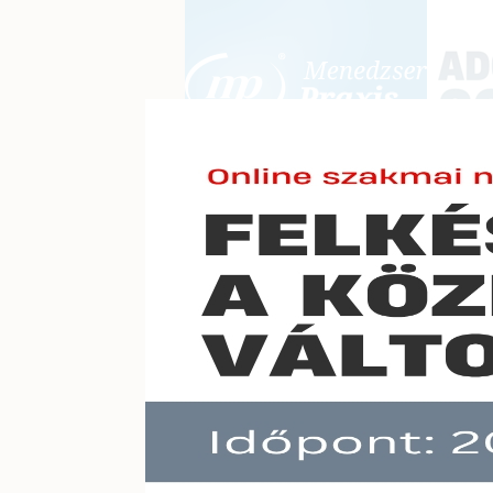
BEJELENTKEZÉS
KONFERE
E-mail cím:
Jelszó:
Elfelejtett jelszó
Megho
Előfizetéseinkről
Még nem ügyfelünk?
A hír töb