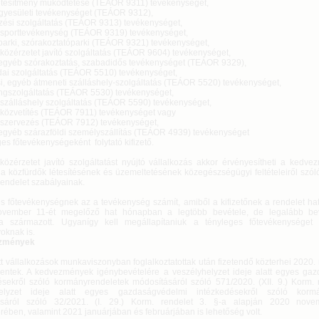
esítmény működtetése (TEÁOR 9311) tevékenységet,
esületi tevékenységet (TEÁOR 9312),
si szolgáltatás (TEÁOR 9313) tevékenységet,
porttevékenység (TEÁOR 9319) tevékenységet,
ki, szórakoztatóparki (TEÁOR 9321) tevékenységet,
közérzetet javító szolgáltatás (TEÁOR 9604) tevékenységet,
gyéb szórakoztatás, szabadidős tevékenységet (TEÁOR 9329),
i szolgáltatás (TEÁOR 5510) tevékenységet,
 egyéb átmeneti szálláshely-szolgáltatás (TEÁOR 5520) tevékenységet,
szolgáltatás (TEÁOR 5530) tevékenységet,
álláshely szolgáltatás (TEÁOR 5590) tevékenységet,
zvetítés (TEÁOR 7911) tevékenységet vagy
zervezés (TEÁOR 7912) tevékenységet,
gyéb szárazföldi személyszállítás (TEÁOR 4939) tevékenységet
s főtevékenységeként folytató kifizető.
i közérzetet javító szolgáltatást nyújtó vállalkozás akkor érvényesítheti a kedv
 a közfürdők létesítésének és üzemeltetésének közegészségügyi feltételeiről szól
rendelet szabályainak.
s főtevékenységnek az a tevékenység számít, amiből a kifizetőnek a rendelet hat
ovember 11-ét megelőző hat hónapban a legtöbb bevétele, de legalább be
a származott. Ugyanígy kell megállapítaniuk a tényleges főtevékenységet a
oknak is.
zmények
tt vállalkozások munkaviszonyban foglalkoztatottak után fizetendő közterhei 2020
entek. A kedvezmények igénybevételére a veszélyhelyzet ideje alatt egyes ga
ésekről szóló kormányrendeletek módosításáról szóló 571/2020. (XII. 9.) Korm. 
helyzet ideje alatt egyes gazdaságvédelmi intézkedésekről szóló kormá
ásáról szóló 32/2021. (I. 29.) Korm. rendelet 3. §-a alapján 2020 nov
ében, valamint 2021 januárjában és februárjában is lehetőség volt.