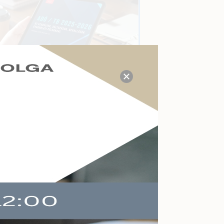
TUDÁS- ÉS VÁLASZKÖZPONT
Megválaszolt adózási, tb,
munkaügyi, számviteli
kérdések a mai napon:
21
Kérdezzen itt Ön is!
AKTUÁLIS ESEMÉNYEK
Felkészülés a köznevelés
változásaira
Online
2026-09-09
Végelszámolás,