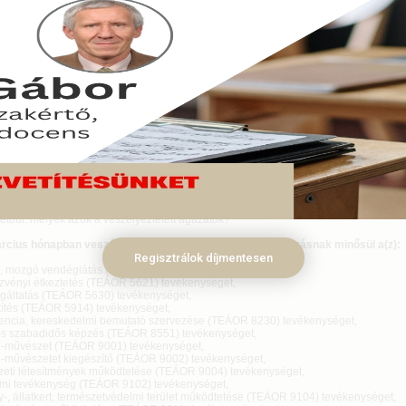
abbodik a tavaly ősszel kihirdetett veszélyhelyzet miatt gazdaságvédelmi célb
ített bértámogatási program. A hosszabbítás egyelőre március hónapra érvén
cius 04.
. (II. 27.) Korm. rendelet szerint a 485/2020. (XI. 10.) Korm. rendelet alapján jár
érelem benyújtása nélkül meghosszabbodik 2021. március hónapjára, ha 
lyzet ideje alatt az egyes veszélyhelyzeti kormányrendeletek módosításáról szóló
. rendelet hatálybalépése előtt nyújtott be kérelmet, és 2021. március 5-ig nem nyil
 kívánja igénybe venni a támogatást a kérelemben foglalt munkavállalója tekintet
veszélyhelyzeti kormányrendeletek módosításáról szóló 86/2021. (II. 27.) Korm. r
en 2021 márciusában is érvényben maradnak a veszélyeztetett gazdasági ágaza
zásokra vonatkozó kedvezmények.
etőül: melyek azok a veszélyeztetett ágazatok?
rcius hónapban veszélyeztetett ágazatba tartozó vállalkozásnak minősül a(z):
Regisztrálok díjmentesen
 mozgó vendéglátás (TEÁOR 5610) tevékenységet,
nyi étkeztetés (TEÁOR 5621) tevékenységet,
gáltatás (TEÁOR 5630) tevékenységet,
tés (TEÁOR 5914) tevékenységet,
cia, kereskedelmi bemutató szervezése (TEÁOR 8230) tevékenységet,
 szabadidős képzés (TEÁOR 8551) tevékenységet,
művészet (TEÁOR 9001) tevékenységet,
űvészetet kiegészítő (TEÁOR 9002) tevékenységet,
i létesítmények működtetése (TEÁOR 9004) tevékenységet,
 tevékenység (TEÁOR 9102) tevékenységet,
 állatkert, természetvédelmi terület működtetése (TEÁOR 9104) tevékenységet,