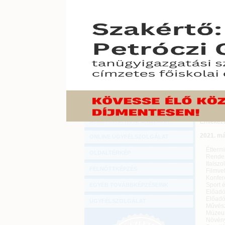
Hírlevél
Meghossz
ONLINE KÖZVETÍTÉSEK
majd bőv
2021. már
KÖNYVELŐI TOVÁBBKÉPZÉSEK
A 86/2021
DIGITÁLIS TERMÉKEK
külön k
veszélyhe
27.) Korm
TANÁCSADÁS
hogy nem
GAZDASÁGI SZAKKÖNYVEK
Az egyes 
értelméb
GAZDASÁGI FOLYÓIRATOK
vállalko
GAZDASÁGI KONFERENCIÁK
Emlékezt
2021. má
ONLINE ÜGYFÉLSZOLGÁLAT
Éttermi,
OLDALTÉRKÉP
Rendezvé
Italszol
FELNŐTTKÉPZÉS
Filmvetí
Konferen
Sport és
EGYÉB TOVÁBBKÉPZÉSEINK
Előadó-
Előadó-m
ÜGYFÉLSZOLGÁLAT
Művészet
Múzeumi
Növény-,