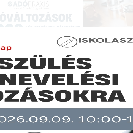
NCIÁK ÉS KÉPZÉSEK
|
SZAKKIADVÁNY BOLT
|
LEXPRAXIS
|
MENEDZSER 
GAZDASÁGI HÍREK
sszabbodik a veszélyhelyzeti bértámogatás
b mint 30 napja nem frissült!