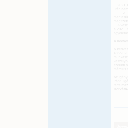
2021. má
után nem 
A veszél
mentesül
megfizet
A veszél
a 2021. 
figyelemb
A kedve
A kedvez
485/2020
munkasze
veszélyh
szerinti
március 
Az igényb
iránti i
tartalmaz
Horváth
Ügyveze