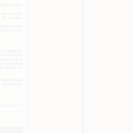
glalkoztatása
ett kifizetők
, és nem kell
adóalanyoknak
zegét nem kell
g megállapító
 már fennálló
avállalókat a
 (1) bekezdése
r, február és
ési kedvezmény
A nyomtatvány
íreket kapni >>