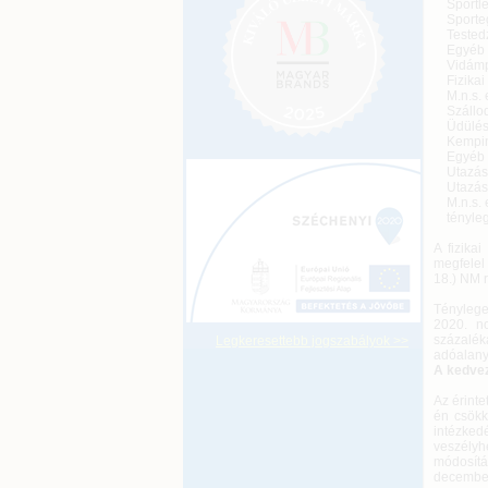
Sportlét
Sportegy
Testedzé
Egyéb s
Vidámpar
Fizikai 
M.n.s. e
Szálloda
Üdülési,
Kemping
Egyéb sz
Utazáskö
Utazáss
M.n.s. e
ténylege
A fizika
megfelel
18.) NM 
Ténylege
2020. n
százalék
Legkeresettebb jogszabályok >>
adóalany
A kedve
Az érinte
én csökk
intézked
veszély
módosít
december