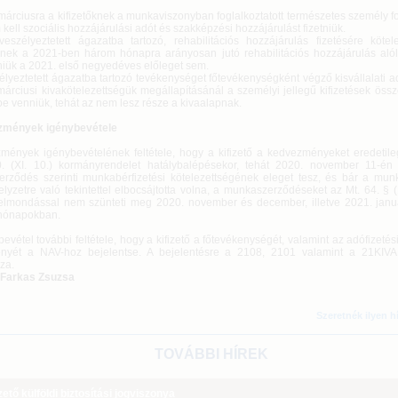
rciusra a kifizetőknek a munkaviszonyban foglalkoztatott természetes személy fo
kell szociális hozzájárulási adót és szakképzési hozzájárulást fizetniük.
yeztetett ágazatba tartozó, rehabilitációs hozzájárulás fizetésére kötelez
nek a 2021-ben három hónapra arányosan jutó rehabilitációs hozzájárulás alól
niük a 2021. első negyedéves előleget sem.
yeztetett ágazatba tartozó tevékenységet főtevékenységként végző kisvállalati 
márciusi kivakötelezettségük megállapításánál a személyi jellegű kifizetések öss
e venniük, tehát az nem lesz része a kivaalapnak.
zmények igénybevétele
mények igénybevételének feltétele, hogy a kifizető a kedvezményeket eredetile
. (XI. 10.) kormányrendelet hatálybalépésekor, tehát 2020. november 11-én
rződés szerinti munkabérfizetési kötelezettségének eleget tesz, és bár a munk
elyzetre való tekintettel elbocsájtotta volna, a munkaszerződéseket az Mt. 64. §
 felmondással nem szünteti meg 2020. november és december, illetve 2021. januá
hónapokban.
evétel további feltétele, hogy a kifizető a főtevékenységét, valamint az adófizet
gényét a NAV-hoz bejelentse. A bejelentésre a 2108, 2101 valamint a 21KIV
za.
-Farkas Zsuzsa
Szeretnék ilyen h
TOVÁBBI HÍREK
tő külföldi biztosítási jogviszonya