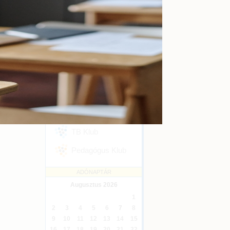
kényszertörlés
Online
2026-09-16
ól elrendelt,
yes.
Ügyvédi kreditontok
Online
2026-12-31
ó bértámogatás
Eseménykövetés
a munkaadó a
 86/2021. (II.
SZAKMAI KLUBJAINK
atkozik arról,
ében.
Áfa Klub
endelet 2. §-a
tokban működő
Könyvelői Klub
TB Klub
Pedagógus Klub
ADÓNAPTÁR
Augusztus
2026
1
2
3
4
5
6
7
8
9
10
11
12
13
14
15
16
17
18
19
20
21
22