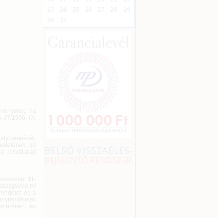
23
24
25
26
27
28
29
30
31
ezményeket, ha
ó 37/1996. (X.
álybalépését,
vételének 30
 kisvállalati
. november 11-
zdaságvédelmi
rendelet és a
nyrendeletek
emberében és