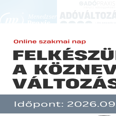
BEJELENTKEZÉS
KONFERENCIÁK ÉS KÉPZÉSEK
|
SZA
E-mail cím:
Jelszó:
Elfelejtett jelszó
Már nem vonatkozik a járulékfi
Előfizetéseinkről
Még nem ügyfelünk?
A hír több mint 30 napja nem frissült!