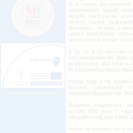
b) a nemzeti köznevelésről 
intézményben nappali rends
oktatás munkarendje szeri
törvény szerint szakképz
oktatásban, továbbá a nemze
tartozó felsőoktatási inté
tanulmányokat folytató tanuló
A Tbj. 27. § (3) bekezdés a) 
csecsemőgondozási díjjal, 
járulékfizetési alsó határra
és csecsemőgondozási díjban
Fontos, hogy a Tbj. kiegészí
átmeneti rendelkezés b
visszamenőlegesen már 2020. 
Legkeresettebb jogszabályok >>
(Érdemes megjegyezni, hog
szabály 2020. július 1. napj
hónapokra még nem kellett a
Abban az esetben, ha a mu