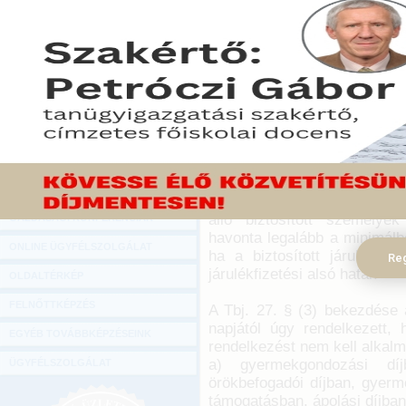
Hírlevél
A társadalombiztosítási
ONLINE KÖZVETÍTÉSEK
módosítása alapján viss
szabály, mely szerint nem k
KÖNYVELŐI TOVÁBBKÉPZÉSEK
vonatkozó rendelke
DIGITÁLIS TERMÉKEK
csecsemőgondozási díjban r
TANÁCSADÁS
2021. február 02.
GAZDASÁGI SZAKKÖNYVEK
A társadalombiztosítás ellá
fedezetéről szóló 2019. évi 
GAZDASÁGI FOLYÓIRATOK
munkaviszonyban és a munkav
álló biztosított személyek
GAZDASÁGI KONFERENCIÁK
havonta legalább a minimálbé
ONLINE ÜGYFÉLSZOLGÁLAT
ha a biztosított járuléka
Reg
járulékfizetési alsó határ.
OLDALTÉRKÉP
FELNŐTTKÉPZÉS
A Tbj. 27. § (3) bekezdése a
napjától úgy rendelkezett, 
EGYÉB TOVÁBBKÉPZÉSEINK
rendelkezést nem kell alkal
a) gyermekgondozási díj
ÜGYFÉLSZOLGÁLAT
örökbefogadói díjban, gyerm
támogatásban, ápolási díjban