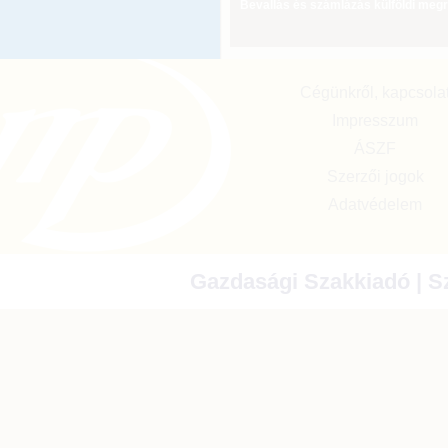
Bevallás és számlázás külföldi meg
Cégünkről, kapcsola
Impresszum
ÁSZF
Szerzői jogok
Adatvédelem
Gazdasági Szakkiadó | Sz