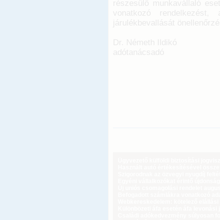
részesülő munkavállaló eset
vonatkozó rendelkezést
járulékbevallását önellenőrz
Dr. Németh Ildikó
adótanácsadó
Ügyvezető külföldi biztosítási jogvi
Használt autó értékesítésével össz
Szigorodnak az özvegyi nyugdíj feltét
Egyéni vállalkozókat érintő újdonság
Új uniós csomagolási rendelet augus
Befogadott számlákra vonatkozó adat
Webkereskedelem: kötelező elállási 
Különbözeti áfa esetén áfa levonási 
Családi adókedvezmény súlyosan fog