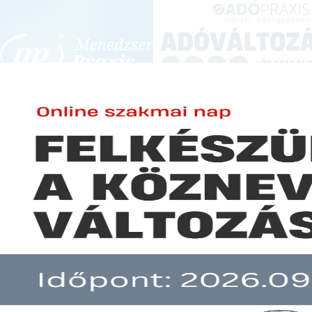
BEJELENTKEZÉS
KONFERENCIÁK ÉS KÉPZÉSEK
|
SZA
E-mail cím:
Jelszó:
Elfelejtett jelszó
Itt a fordulat: újra van infláció
Előfizetéseinkről
Még nem ügyfelünk?
A hír több mint 30 napja nem frissült!