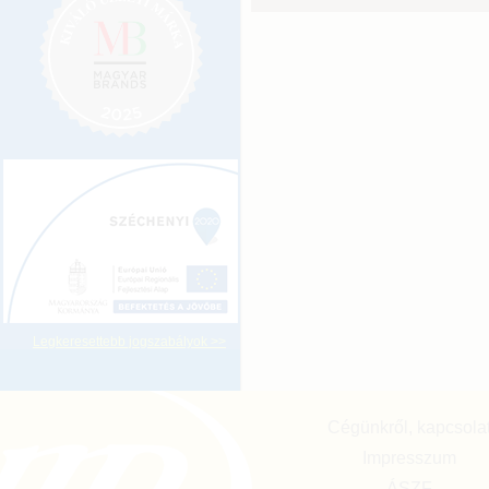
Legkeresettebb jogszabályok >>
Cégünkről, kapcsola
Impresszum
ÁSZF