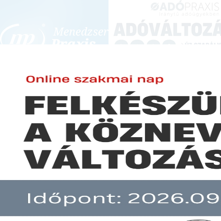
BEJELENTKEZÉS
KONFERENCIÁK ÉS KÉPZÉSEK
|
SZA
E-mail cím:
Jelszó:
Elfelejtett jelszó
Cafeteria 2017 - megszületett a
Előfizetéseinkről
Még nem ügyfelünk?
A hír több mint 30 napja nem frissült!