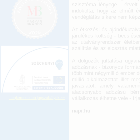
szisztéma lényege - érvelt
indokolta, hogy az elmúlt é
vendéglátás sikere nem képze
Az étkezési és ajándékutalv
járulékos költség - becslései
az utalványrendszer életben
szállítás és az elosztás miatt
A dolgozók juttatása ugya
adózásnak - bizonyos formáb
több mint négymillió ember d
millió alkalmazottat illet 
javaslatot, amely valamen
alacsonyabb adózású bér
vállalkozás élhetne vele - ír
Legkeresettebb jogszabályok >>
napi.hu