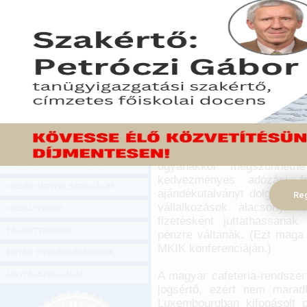
Hírlevél
Összetett cafeteriajavasla
ONLINE KÖZVETÍTÉSEK
érdekképviseletek: min
kedvezményes adózású bé
KÖNYVELŐI TOVÁBBKÉPZÉSEK
Szép-kártya rendszerét u
DIGITÁLIS TERMÉKEK
Idők.
TANÁCSADÁS
2016. április 15.
GAZDASÁGI SZAKKÖNYVEK
A lap idézi Parragh Lászlót
vezetőjét, aki szerint a ja
GAZDASÁGI FOLYÓIRATOK
üzleti szféra indítványa sz
ugyanakkor megszűnhetn
GAZDASÁGI KONFERENCIÁK
kedvezményes adózási fe
ONLINE ÜGYFÉLSZOLGÁLAT
ajándékutalványt dolgozóikn
Reg
vállalkozások alacsony k
OLDALTÉRKÉP
fizetésként juttathassana
FELNŐTTKÉPZÉS
pénzre váltanák. (Ezt maga 
MKIK konferenciáján.)
EGYÉB TOVÁBBKÉPZÉSEINK
A magyar cafeteria-rendsze
ÜGYFÉLSZOLGÁLAT
jogsértő, ezért nem marad
Luxembourgban kifogásolt po