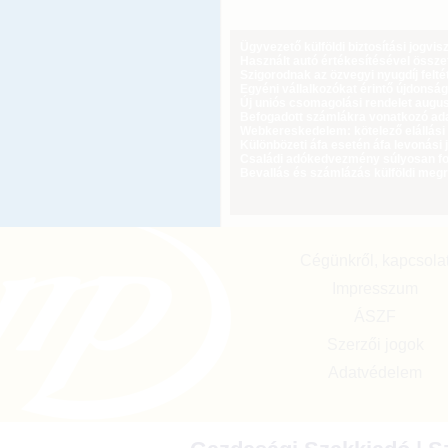
Ügyvezető külföldi biztosítási jogvi
Használt autó értékesítésével össz
Szigorodnak az özvegyi nyugdíj feltét
Egyéni vállalkozókat érintő újdonság
Új uniós csomagolási rendelet augus
Befogadott számlákra vonatkozó adat
Webkereskedelem: kötelező elállási 
Különbözeti áfa esetén áfa levonási 
Családi adókedvezmény súlyosan fog
Bevallás és számlázás külföldi meg
Cégünkről, kapcsola
Impresszum
ÁSZF
Szerzői jogok
Adatvédelem