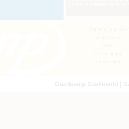
Családi adókedvezmény súlyosan fog
Bevallás és számlázás külföldi meg
Cégünkről, kapcsola
Impresszum
ÁSZF
Szerzői jogok
Adatvédelem
Gazdasági Szakkiadó | Sz