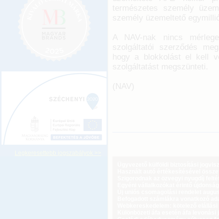
természetes személy üzeme
személy üzemeltető egymillió 
A NAV-nak nincs mérlegel
szolgáltatói szerződés meg
hogy a blokkolást el kell v
szolgáltatást megszünteti.
(NAV)
Legkeresettebb jogszabályok >>
Ügyvezető külföldi biztosítási jogvi
Használt autó értékesítésével össz
Szigorodnak az özvegyi nyugdíj feltét
Egyéni vállalkozókat érintő újdonság
Új uniós csomagolási rendelet augus
Befogadott számlákra vonatkozó adat
Webkereskedelem: kötelező elállási 
Különbözeti áfa esetén áfa levonási 