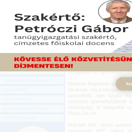
Hírlevél
Blokkolja a Nemzeti Adó- és Vámhiv
ONLINE KÖZVETÍTÉSEK
felügyeleti egységét (AFE), amelyek fe
2019. augusztus 27.
KÖNYVELŐI TOVÁBBKÉPZÉSEK
DIGITÁLIS TERMÉKEK
Az élelmiszer-értékesítés
műszaki követelményei
TANÁCSADÁS
szervizeléséről, valamint a
GAZDASÁGI SZAKKÖNYVEK
adó- és vámhatóság felé tör
NGM rendelet 55. § c) pon
GAZDASÁGI FOLYÓIRATOK
automaták automata felüg
GAZDASÁGI KONFERENCIÁK
szolgáltató az üzemeltető rés
ONLINE ÜGYFÉLSZOLGÁLAT
Blokkolt állapotban az auto
Reg
alkalmas. Ha a felügyeleti s
OLDALTÉRKÉP
üzemeltető nem fizette meg
FELNŐTTKÉPZÉS
automata üzemeltetőjének a
díjtartozást, új felügyeleti 
EGYÉB TOVÁBBKÉPZÉSEINK
Posta Zrt-vel.
ÜGYFÉLSZOLGÁLAT
Működő AFE nélkül automatá
üzemeltető AFE nélkül pr