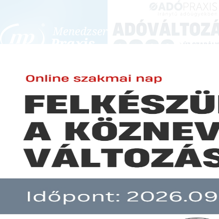
BEJELENTKEZÉS
KONFERENCIÁK ÉS KÉPZÉSEK
|
SZA
E-mail cím:
Jelszó:
Elfelejtett jelszó
Blokkolja a NAV az élelmiszer 
Előfizetéseinkről
Még nem ügyfelünk?
A hír több mint 30 napja nem frissült!