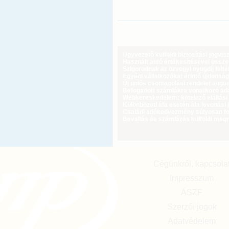
Ügyvezető külföldi biztosítási jogvi
Használt autó értékesítésével össz
Szigorodnak az özvegyi nyugdíj feltét
Egyéni vállalkozókat érintő újdonság
Új uniós csomagolási rendelet augus
Befogadott számlákra vonatkozó adat
Webkereskedelem: kötelező elállási 
Különbözeti áfa esetén áfa levonási 
Családi adókedvezmény súlyosan fog
Bevallás és számlázás külföldi meg
Cégünkről, kapcsola
Impresszum
ÁSZF
Szerzői jogok
Adatvédelem