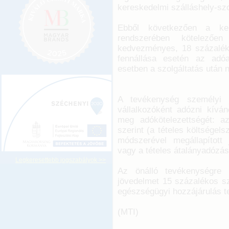
kereskedelmi szálláshely-szo
Ebből következően a kere
rendszerében kötelezőe
kedvezményes, 18 százalékos
fennállása esetén az adóa
esetben a szolgáltatás után ne
A tevékenység személyi
vállalkozóként adózni kívá
meg adókötelezettségét: a
szerint (a tételes költsége
módszerével megállapított
vagy a tételes átalányadózás
Legkeresettebb jogszabályok >>
Az önálló tevékenységre 
jövedelmet 15 százalékos s
egészségügyi hozzájárulás te
(MTI)