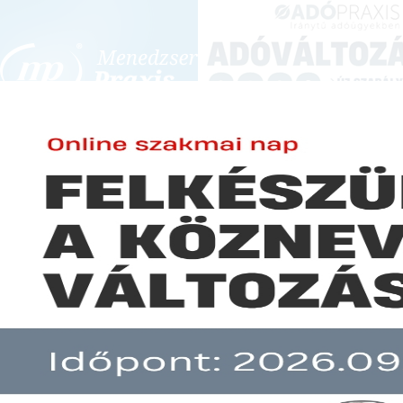
BEJELENTKEZÉS
KONFERENCIÁK ÉS KÉPZÉSEK
|
SZA
E-mail cím:
Jelszó:
Elfelejtett jelszó
Kötelező a számlaadás online é
Előfizetéseinkről
Még nem ügyfelünk?
A hír több mint 30 napja nem frissült!