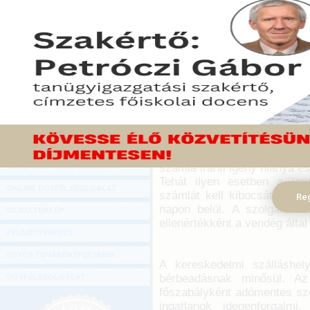
Hírlevél
Az online foglalási rendsz
ONLINE KÖZVETÍTÉSEK
egy szobát vagy telje
magánszemélyeket számlaa
KÖNYVELŐI TOVÁBBKÉPZÉSEK
figyelmet a Nemzeti Adó- é
DIGITÁLIS TERMÉKEK
2017. június 26.
TANÁCSADÁS
Amennyiben a vendég nem k
GAZDASÁGI SZAKKÖNYVEK
Airbnb-n, vagy más hasonló 
szállásadó nem mentesülhet 
GAZDASÁGI FOLYÓIRATOK
a készpénzzel, készpénz-h
számla iránti igény hiánya e
GAZDASÁGI KONFERENCIÁK
Tehát ilyen esetben a ven
ONLINE ÜGYFÉLSZOLGÁLAT
számlát kell kibocsátania, l
Reg
napon belül. A szolgáltatás
OLDALTÉRKÉP
ellenértékként a vendég által 
FELNŐTTKÉPZÉS
EGYÉB TOVÁBBKÉPZÉSEINK
A kereskedelmi szálláshely
bérbeadásnak minősül. Az
ÜGYFÉLSZOLGÁLAT
főszabályként adómentes sz
ingatlanok idegenforgalmi