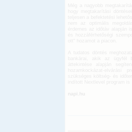
Még a nagyobb megtakarításs
hogy megtakarítási döntései
teljesen a befektetési lehető
nem az optimális megoldás
érdemes az időtáv alapján is
és hozzáférhetőségi szempo
ott" hozamot a piacon.
A tudatos döntés meghozat
bankárai, akik az ügyfél 
áttekintése alapján segít
hozamkockázat-elvárási pro
szükséges költség- és időter
indított Nextlevel program is
napi.hu