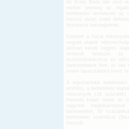
Az Erste Bank idei első ne
mellett jelenleg az ingat
befektetési terméknek az 
hosszú távon stabil befek
hozammal kecsegtetnek.
Emellett a hazai kötvényala
vegyes alapok népszerűsége
aktívan kezelt vegyes ala
amelyek leveszik az ü
eszközallokációval és időz
bankbetéteket illeti, az ide
évben tapasztalható trend, h
A legismertebb befektetés
említés), a befektetési alap
részvények (16 százalék)
Hasonló képet mutat az is
nagyobb megtakarítással
bankbetéttel, 50 százaléku
befektetési számlával (tb
használ.