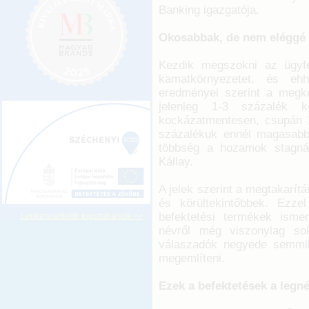
Banking igazgatója.
Okosabbak, de nem eléggé
Kezdik megszokni az ügyfe
kamatkörnyezetet, és eh
eredményei szerint a megké
jelenleg 1-3 százalék kö
kockázatmentesen, csupán 1
százalékuk ennél magasabb
többség a hozamok stagná
Kállay.
A jelek szerint a megtakarít
és körültekintőbbek. Ezze
befektetési termékek ismer
Legkeresettebb jogszabályok >>
névről még viszonylag so
válaszadók negyede semmil
megemlíteni.
Ezek a befektetések a leg