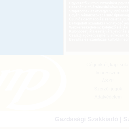
Ügyvezető külföldi biztosítási jogvi
Használt autó értékesítésével össz
Szigorodnak az özvegyi nyugdíj feltét
Egyéni vállalkozókat érintő újdonság
Új uniós csomagolási rendelet augus
Befogadott számlákra vonatkozó adat
Webkereskedelem: kötelező elállási 
Különbözeti áfa esetén áfa levonási 
Családi adókedvezmény súlyosan fog
Bevallás és számlázás külföldi meg
Cégünkről, kapcsola
Impresszum
ÁSZF
Szerzői jogok
Adatvédelem
Gazdasági Szakkiadó | Sz