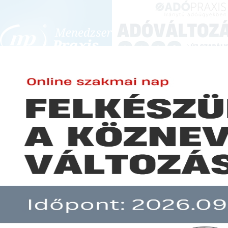
BEJELENTKEZÉS
KONFERENCIÁK ÉS KÉPZÉSEK
|
SZA
E-mail cím:
Jelszó:
Elfelejtett jelszó
Ezek a legnépszerűbb befektet
Előfizetéseinkről
Még nem ügyfelünk?
A hír több mint 30 napja nem frissült!