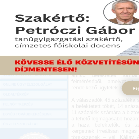
Hírlevél
Reálisan látják a vag
ONLINE KÖZVETÍTÉSEK
kamatkörnyezetben mekkor
A befektetési döntéseknél
KÖNYVELŐI TOVÁBBKÉPZÉSEK
számítanak a legfontosab
DIGITÁLIS TERMÉKEK
felméréséből.
TANÁCSADÁS
2016. május 30.
GAZDASÁGI SZAKKÖNYVEK
A száz százalékos tőkevéd
hozzáférés lehetősége, va
GAZDASÁGI FOLYÓIRATOK
legfontosabb döntési sze
amikor befektetési form
GAZDASÁGI KONFERENCIÁK
felméréséből, amelyet a 2
ONLINE ÜGYFÉLSZOLGÁLAT
rendelkező ügyfelek körében
Reg
OLDALTÉRKÉP
A válaszadók 45 százaléka 
FELNŐTTKÉPZÉS
a befektetett tőkét, 14 szá
11 százalék számára a bizto
EGYÉB TOVÁBBKÉPZÉSEINK
a lehető legmagasabb hozam 
a hazai befektetők, és ta
ÜGYFÉLSZOLGÁLAT
kergetnek irreálisan maga
törekszenek – véli Kállay