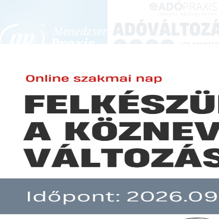
BEJELENTKEZÉS
KONFERENCIÁK ÉS KÉPZÉSEK
|
SZA
E-mail cím:
Jelszó:
Elfelejtett jelszó
Az online számláknál június 4-
Előfizetéseinkről
Még nem ügyfelünk?
A hír több mint 30 napja nem frissült!