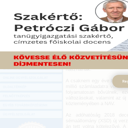
Hírlevél
Június 4-től kötelezővé vál
ONLINE KÖZVETÍTÉSEK
új verzió alkalmazása, mi
időszak - figyelmeztet a N
KÖNYVELŐI TOVÁBBKÉPZÉSEK
DIGITÁLIS TERMÉKEK
2019. június 03.
Azoknak a vállalkozásokna
TANÁCSADÁS
programját, az online szám
GAZDASÁGI SZAKKÖNYVEK
automatikusan elvégzi a fr
módosításokat, szoftverfejl
GAZDASÁGI FOLYÓIRATOK
teljesítő adózóknak kell
használnak.
GAZDASÁGI KONFERENCIÁK
ONLINE ÜGYFÉLSZOLGÁLAT
A csaknem egy éve bevezete
Reg
millió számlaadatra vonatko
OLDALTÉRKÉP
folyamatosan bővülnek, ez
FELNŐTTKÉPZÉS
változásokat, valamint az új a
közleményében a NAV.
EGYÉB TOVÁBBKÉPZÉSEINK
Az adóhatóság 2018 decem
ÜGYFÉLSZOLGÁLAT
sémaállomány (XSD) új verzió
án tett volna kötelezővé. A