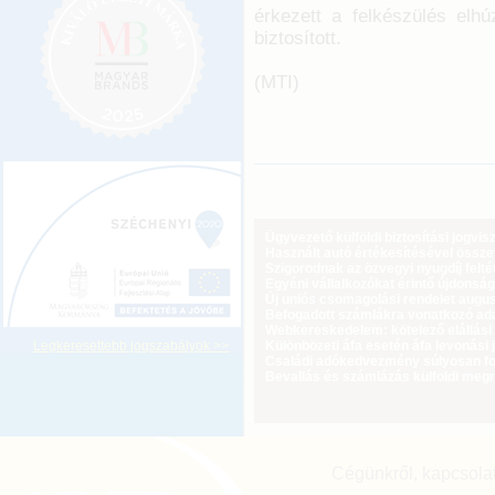
érkezett a felkészülés elh
biztosított.
(MTI)
Ügyvezető külföldi biztosítási jogvi
Használt autó értékesítésével össz
Szigorodnak az özvegyi nyugdíj feltét
Egyéni vállalkozókat érintő újdonság
Új uniós csomagolási rendelet augus
Befogadott számlákra vonatkozó adat
Webkereskedelem: kötelező elállási 
Legkeresettebb jogszabályok >>
Különbözeti áfa esetén áfa levonási 
Családi adókedvezmény súlyosan fog
Bevallás és számlázás külföldi meg
Cégünkről, kapcsola