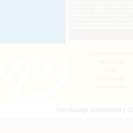
Egyéni vállalkozókat érintő újdonság
Új uniós csomagolási rendelet augus
Befogadott számlákra vonatkozó adat
Webkereskedelem: kötelező elállási 
Különbözeti áfa esetén áfa levonási 
Családi adókedvezmény súlyosan fog
Bevallás és számlázás külföldi meg
Cégünkről, kapcsola
Impresszum
ÁSZF
Szerzői jogok
Adatvédelem
Gazdasági Szakkiadó | Sz