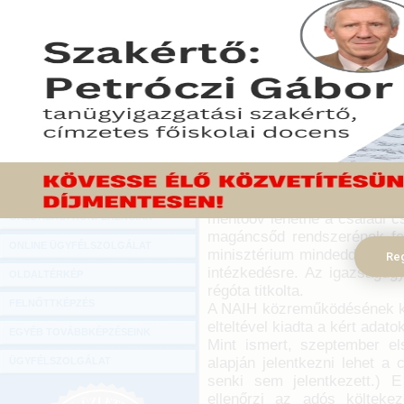
Hírlevél
Bár csaknem két hónapo
ONLINE KÖZVETÍTÉSEK
Minisztérium, hány adós 
Nemzeti Adatvédelmi é
KÖNYVELŐI TOVÁBBKÉPZÉSEK
kiderítette, a kormány 
DIGITÁLIS TERMÉKEK
megbukott.
TANÁCSADÁS
2015. november 18.
GAZDASÁGI SZAKKÖNYVEK
Az igazságügyi tárca t
kezdeményezett magáncsőd
GAZDASÁGI FOLYÓIRATOK
Bank és a Bankszövetség is 
mentőöv lehetne a családi c
GAZDASÁGI KONFERENCIÁK
magáncsőd rendszerének fel
ONLINE ÜGYFÉLSZOLGÁLAT
minisztérium mindeddig össze
Reg
intézkedésre. Az igazságüg
OLDALTÉRKÉP
régóta titkolta.
FELNŐTTKÉPZÉS
A NAIH közreműködésének k
elteltével kiadta a kért adatok
EGYÉB TOVÁBBKÉPZÉSEINK
Mint ismert, szeptember el
alapján jelentkezni lehet a
ÜGYFÉLSZOLGÁLAT
senki sem jelentkezett.) E
ellenőrzi az adós költeke