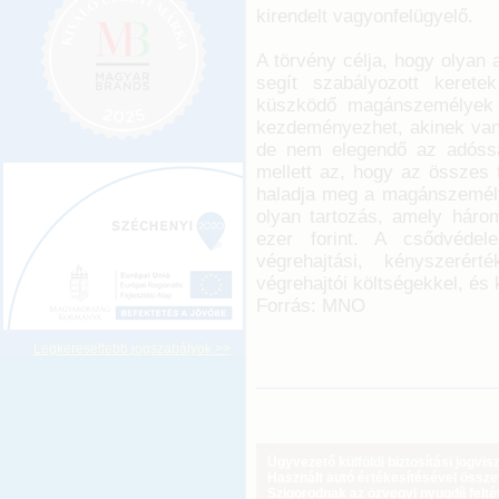
kirendelt vagyonfelügyelő.
A törvény célja, hogy olyan 
segít szabályozott kerete
küszködő magánszemélyek 
kezdeményezhet, akinek van 
de nem elegendő az adósság
mellett az, hogy az összes t
haladja meg a magánszemély
olyan tartozás, amely három
ezer forint. A csődvéde
végrehajtási, kényszerért
végrehajtói költségekkel, és k
Forrás: MNO
Legkeresettebb jogszabályok >>
Ügyvezető külföldi biztosítási jogvi
Használt autó értékesítésével össz
Szigorodnak az özvegyi nyugdíj feltét