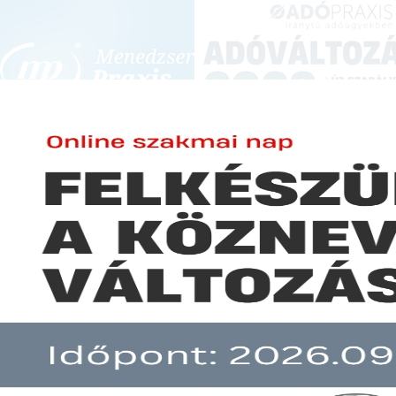
BEJELENTKEZÉS
KONFERENCIÁK ÉS KÉPZÉSEK
|
SZA
E-mail cím:
Jelszó:
Elfelejtett jelszó
Megbukott a családi csőd
Előfizetéseinkről
Még nem ügyfelünk?
A hír több mint 30 napja nem frissült!