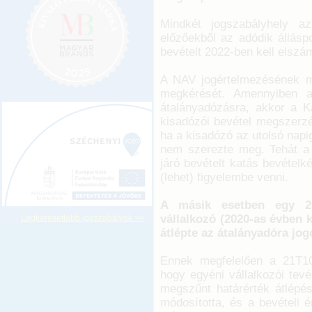
Mindkét jogszabályhely az
előzőekből az adódik állásp
bevételt 2022-ben kell elszám
A NAV jogértelmezésének m
megkérését. Amennyiben az
átalányadózásra, akkor a Ka
kisadózói bevétel megszerzé
ha a kisadózó az utolsó napig 
nem szerezte meg. Tehát a m
járó bevételt katás bevételk
(lehet) figyelembe venni.
A másik esetben egy 20
vállalkozó (2020-as évben 
Legkeresettebb jogszabályok >>
átlépte az átalányadóra jog
Ennek megfelelően a 21T10
hogy egyéni vállalkozói tev
megszűnt határérték átlépés
módosította, és a bevételi 