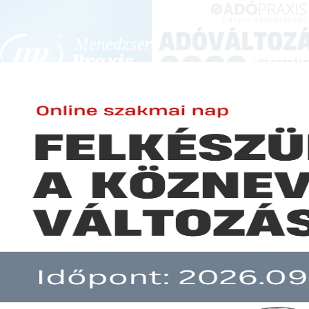
BEJELENTKEZÉS
KONFERENCIÁK ÉS KÉPZÉSEK
|
SZA
E-mail cím:
Jelszó:
Elfelejtett jelszó
Az átalányadózásra áttérés kül
Előfizetéseinkről
Még nem ügyfelünk?
A hír több mint 30 napja nem frissült!