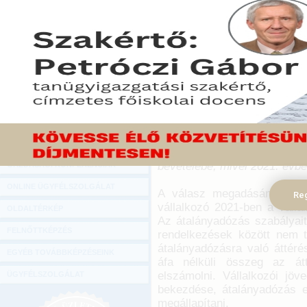
Hírlevél
Beszámítható-e a bevétel
ONLINE KÖZVETÍTÉSEK
váltott átalányadózásr
jogosultság, ha az adóható
KÖNYVELŐI TOVÁBBKÉPZÉSEK
értékhatárt? Nehéz adójogi
DIGITÁLIS TERMÉKEK
körében.
TANÁCSADÁS
2022. március 11.
GAZDASÁGI SZAKKÖNYVEK
Az egyéni vállalkozó 202
számlájának kifizetése 2022.
GAZDASÁGI FOLYÓIRATOK
átalányadózást választja. A
bevételébe, mivel 2021. évbe
GAZDASÁGI KONFERENCIÁK
ONLINE ÜGYFÉLSZOLGÁLAT
A válasz megadásánál abbó
Reg
vállalkozó 2021-ben a válla
OLDALTÉRKÉP
Az átalányadózás szabályait
FELNŐTTKÉPZÉS
rendelkezések között nem t
átalányadózásra való áttéré
EGYÉB TOVÁBBKÉPZÉSEINK
áfa nélküli összeg az átt
elszámolni. Vállalkozói jö
ÜGYFÉLSZOLGÁLAT
bekezdése, átalányadózás es
megállapítani.