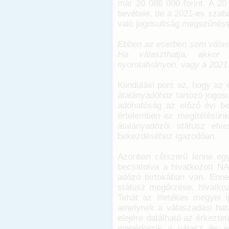
már 20 088 000 forint. A 20
bevétele, de a 2021-es szabá
való jogosultság megszűnése
Ebben az esetben sem válasz
Ha választhatja, akkor
nyomtatványon, vagy a 2021-
Kiindulási pont az, hogy az é
átalányadóhoz tartozó jogosu
adóhatóság az előző évi bev
értelemben ez megítélésünk
átalányadózói státusz elv
bekezdéséhez igazodóan.
Azonban célszerű lenne egy
becsatolva a hivatkozott N
adózó birtokában van. Ennek
státusz megőrzése, hivatkoz
Tehát az illetékes megyei i
amelynek a válaszadási hatá
elejére datálható az érkeztet
megérkezik a válasz és eg