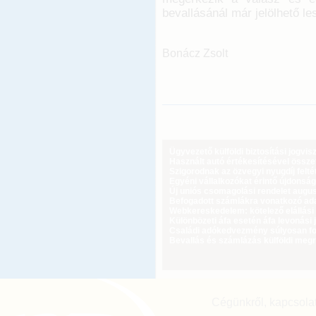
bevallásánál már jelölhető le
Bonácz Zsolt
Ügyvezető külföldi biztosítási jogvi
Használt autó értékesítésével össz
Szigorodnak az özvegyi nyugdíj feltét
Egyéni vállalkozókat érintő újdonság
Új uniós csomagolási rendelet augus
Befogadott számlákra vonatkozó adat
Webkereskedelem: kötelező elállási 
Különbözeti áfa esetén áfa levonási 
Családi adókedvezmény súlyosan fog
Bevallás és számlázás külföldi meg
Cégünkről, kapcsola