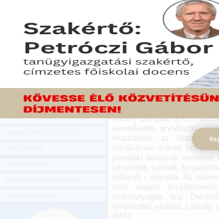
Hírlevél
A fogyasztói árak novembe
ONLINE KÖZVETÍTÉSEK
voltak, mint egy évvel kor
átlagosan 0,1 százalékkal 
KÖNYVELŐI TOVÁBBKÉPZÉSEK
Hivatal (KSH).
DIGITÁLIS TERMÉKEK
2016. december 08.
TANÁCSADÁS
Január-novemberben az ára
GAZDASÁGI SZAKKÖNYVEK
előző év azonos időszakához
A legnagyobb mértékben
GAZDASÁGI FOLYÓIRATOK
szolgáltatások drágultak egy 
Mináry Borbála, a KSH osztá
GAZDASÁGI KONFERENCIÁK
jelentősebb árváltozás ne
ONLINE ÜGYFÉLSZOLGÁLAT
Hozzátette: az látszik, h
Reg
felvásárlási árának növeked
OLDALTÉRKÉP
jövedéki adójának emelése 
FELNŐTTKÉPZÉS
készletek vannak forgalomb
inflációt - mondta. Az üzem
EGYÉB TOVÁBBKÉPZÉSEINK
havi alapon árcsökkenés
üzemanyagok ára. Decemb
ÜGYFÉLSZOLGÁLAT
emelkedés várható a tavaly d
(MTI)