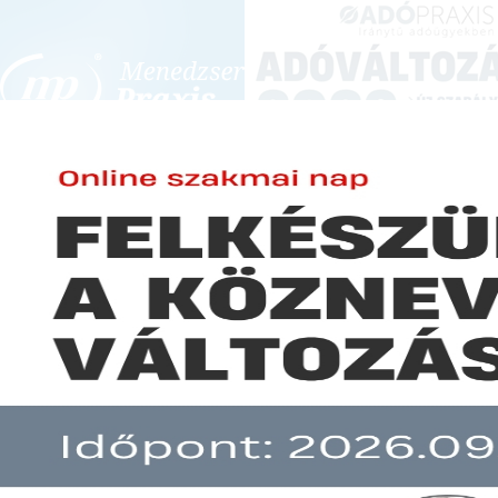
BEJELENTKEZÉS
KONFERENCIÁK ÉS KÉPZÉSEK
|
SZA
E-mail cím:
Jelszó:
Elfelejtett jelszó
Novemberben 1,1 százalék volt 
Előfizetéseinkről
Még nem ügyfelünk?
A hír több mint 30 napja nem frissült!