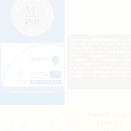
Ügyvezető külföldi biztosítási jogvi
Használt autó értékesítésével össz
Szigorodnak az özvegyi nyugdíj feltét
Egyéni vállalkozókat érintő újdonság
Új uniós csomagolási rendelet augus
Befogadott számlákra vonatkozó adat
Webkereskedelem: kötelező elállási 
Különbözeti áfa esetén áfa levonási 
Családi adókedvezmény súlyosan fog
Bevallás és számlázás külföldi meg
Legkeresettebb jogszabályok >>
Cégünkről, kapcsola
Impresszum
ÁSZF