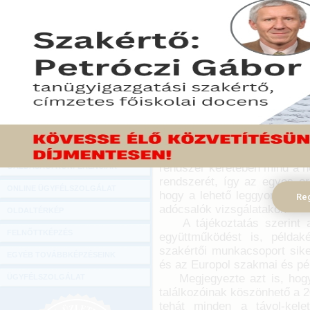
Hírlevél
Új rendszert vezetnek 
ONLINE KÖZVETÍTÉSEK
vállalkozások kiszűrésére
az elektronikus közútiáru
KÖNYVELŐI TOVÁBBKÉPZÉSEK
tagállamoknak – közölte 
DIGITÁLIS TERMÉKEK
MTI-vel.
TANÁCSADÁS
2016. október 19.
GAZDASÁGI SZAKKÖNYVEK
A szaktárca közleményében
adóügyekért felelős államtit
GAZDASÁGI FOLYÓIRATOK
vezetők találkozóján elmond
rendszer keretében mind a n
GAZDASÁGI KONFERENCIÁK
rendszerét, így az egyes or
ONLINE ÜGYFÉLSZOLGÁLAT
hogy a lehető leggyorsabba
Reg
adócsalók vizsgálatakor.
OLDALTÉRKÉP
A tájékoztatás szerint az 
FELNŐTTKÉPZÉS
együttműködést is, példak
szakértői munkacsoport sike
EGYÉB TOVÁBBKÉPZÉSEINK
és az Europol szakmai és pé
Megjegyezte azt is, hogy 
ÜGYFÉLSZOLGÁLAT
találkozóinak köszönhető a 2
tehát minden a távol-kelet