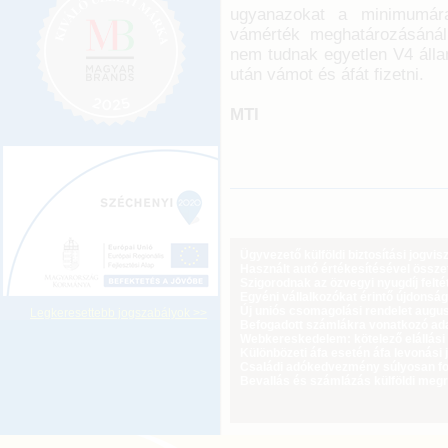
ugyanazokat a minimumára
vámérték meghatározásánál
nem tudnak egyetlen V4 áll
után vámot és áfát fizetni.
MTI
Ügyvezető külföldi biztosítási jogvi
Használt autó értékesítésével össz
Szigorodnak az özvegyi nyugdíj feltét
Egyéni vállalkozókat érintő újdonság
Új uniós csomagolási rendelet augus
Legkeresettebb jogszabályok >>
Befogadott számlákra vonatkozó adat
Webkereskedelem: kötelező elállási 
Különbözeti áfa esetén áfa levonási 
Családi adókedvezmény súlyosan fog
Bevallás és számlázás külföldi meg