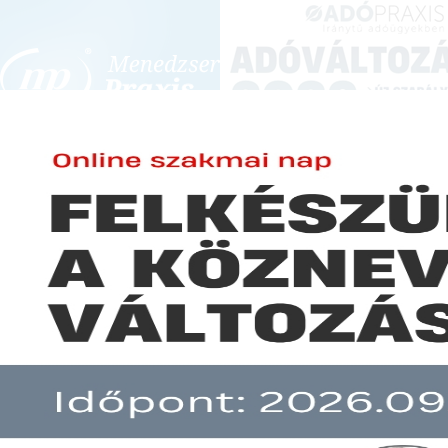
BEJELENTKEZÉS
KONFERENCIÁK ÉS KÉPZÉSEK
|
SZA
E-mail cím:
Jelszó:
Elfelejtett jelszó
NGM: új rendszert vezetnek be 
Előfizetéseinkről
visegrádi négyek
Még nem ügyfelünk?
A hír több mint 30 napja nem frissült!