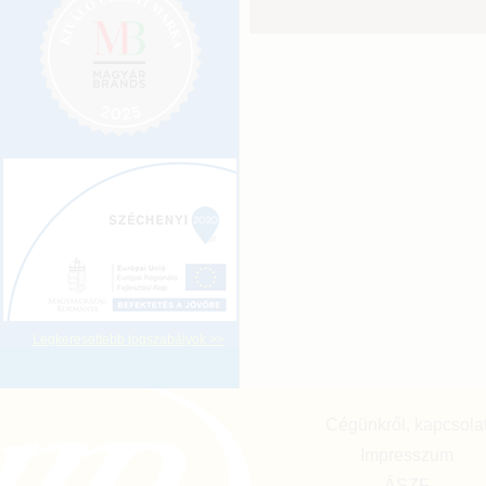
Legkeresettebb jogszabályok >>
Cégünkről, kapcsola
Impresszum
ÁSZF