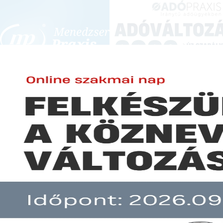
BEJELENTKEZÉS
KONFERENCIÁK ÉS KÉPZÉSEK
|
SZA
E-mail cím:
-
Jelszó:
Elfelejtett jelszó
OKSZ: nincs megvásárolható 
Előfizetéseinkről
Még nem ügyfelünk?
A hír több mint 30 napja nem frissült!