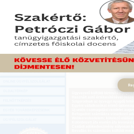
Hírlevél
Az Országos Kereskedel
ONLINE KÖZVETÍTÉSEK
pénztárgépek hiánya több
legkisebb vállalkozások 
KÖNYVELŐI TOVÁBBKÉPZÉSEK
NGM felhívásának megfe
DIGITÁLIS TERMÉKEK
megrendelik az új pénztárg
TANÁCSADÁS
2013. augusztus 25.
GAZDASÁGI SZAKKÖNYVEK
Tekintse meg a cikket a Gazdasági Rád
GAZDASÁGI FOLYÓIRATOK
GAZDASÁGI KONFERENCIÁK
ONLINE ÜGYFÉLSZOLGÁLAT
Reg
OLDALTÉRKÉP
Ügyvezető külföldi biztosítási jogvi
Használt autó értékesítésével össz
FELNŐTTKÉPZÉS
Szigorodnak az özvegyi nyugdíj feltét
Egyéni vállalkozókat érintő újdonság
Új uniós csomagolási rendelet augus
EGYÉB TOVÁBBKÉPZÉSEINK
Befogadott számlákra vonatkozó adat
Webkereskedelem: kötelező elállási 
ÜGYFÉLSZOLGÁLAT
Különbözeti áfa esetén áfa levonási 
Családi adókedvezmény súlyosan fog
Bevallás és számlázás külföldi meg