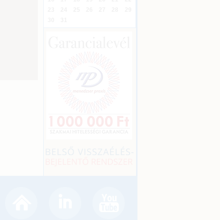
23
24
25
26
27
28
29
30
31