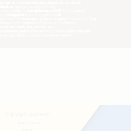
lt autó értékesítésével összefüggő áfa kérdések
dnak az özvegyi nyugdíj feltételei
 vállalkozókat érintő újdonság a 2025-ös bevallásnál
ós csomagolási rendelet augusztustól
dott számlákra vonatkozó adatszolgáltatási kötelezettség
eskedelem: kötelező elállási funkció júniustól
zeti áfa esetén áfa levonási jog
i adókedvezmény súlyosan fogyatékos eltartottak után
ás és számlázás külföldi megrendelő esetén
Cégünkről, kapcsolat
Impresszum
ÁSZF