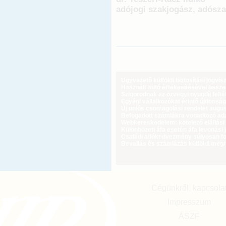
adójogi szakjogász, adósz
Ügyvezető külföldi biztosítási jogvi
Használt autó értékesítésével össz
Szigorodnak az özvegyi nyugdíj feltét
Egyéni vállalkozókat érintő újdonság
Új uniós csomagolási rendelet augus
Befogadott számlákra vonatkozó adat
Webkereskedelem: kötelező elállási 
Különbözeti áfa esetén áfa levonási 
Családi adókedvezmény súlyosan fog
Bevallás és számlázás külföldi meg
Cégünkről, kapcsola
Impresszum
ÁSZF