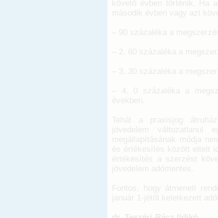
követő évben történik. Ha 
második évben vagy azt köve
– 90 százaléka a megszerzé
– 2. 60 százaléka a megszer
– 3. 30 százaléka a megszer
– 4. 0 százaléka a megsz
években.
Tehát a praxisjog átruház
jövedelem változatlanul 
megállapításának módja nem
és értékesítés között eltel
értékesítés a szerzést köv
jövedelem adómentes.
Fontos, hogy átmeneti rend
január 1-jétől keletkezett ad
dr. Teszéri-Rácz Ildikó