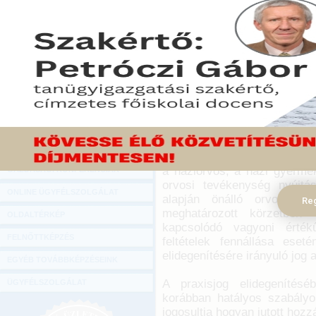
Hírlevél
Az egyes adótörvények és
ONLINE KÖZVETÍTÉSEK
szóló törvény 2017. júni
módosította a praxisj
KÖNYVELŐI TOVÁBBKÉPZÉSEK
adókötelezettségét. A mód
DIGITÁLIS TERMÉKEK
a praxisjogot értékesítő 
vagy éppen nem eredeti jog
TANÁCSADÁS
2017. július 31.
GAZDASÁGI SZAKKÖNYVEK
A praxisjog az önálló orvosi
GAZDASÁGI FOLYÓIRATOK
(2) bekezdés c) pontja szeri
a háziorvos, a házi gyermek
GAZDASÁGI KONFERENCIÁK
orvosi tevékenység nyújtás
ONLINE ÜGYFÉLSZOLGÁLAT
alapján önálló orvosi tevé
Reg
meghatározott körzetben 
OLDALTÉRKÉP
kapcsolódó vagyoni érték
FELNŐTTKÉPZÉS
feltételek fennállása eseté
elidegenítésére irányuló jog a 
EGYÉB TOVÁBBKÉPZÉSEINK
A praxisjog elidegenítésé
ÜGYFÉLSZOLGÁLAT
korábban hatályos szabályo
jogosultja hogyan jutott hozz