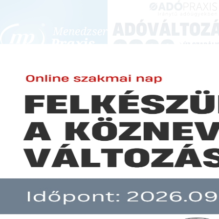
BEJELENTKEZÉS
KONFERENCIÁK ÉS KÉPZÉSEK
|
SZA
E-mail cím:
Jelszó:
Elfelejtett jelszó
Kedvezőbbé vált a praxisjog é
Előfizetéseinkről
Még nem ügyfelünk?
A hír több mint 30 napja nem frissült!