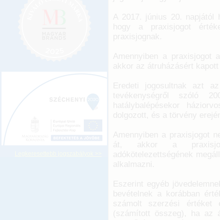
A 2017. június 20. napjától
hogy a praxisjogot érték
praxisjognak.
Amennyiben a praxisjogot a
akkor az átruházásért kapot
Eredeti jogosultnak azt az
tevékenységről szóló 20
hatálybalépésekor háziorv
dolgozott, és a törvény erej
Amennyiben a praxisjogot n
át, akkor a praxisjo
adókötelezettségének megálla
Legkeresettebb jogszabályok >>
alkalmazni.
Eszerint egyéb jövedelemne
bevételnek a korábban érté
számolt szerzési értéket 
(számított összeg), ha az